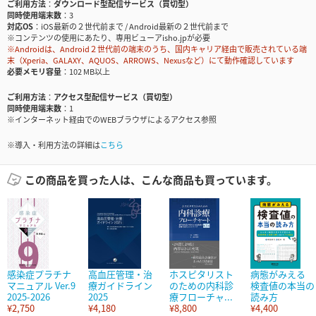
ご利用方法
ダウンロード型配信サービス（買切型）
同時使用端末数
3
対応OS
iOS最新の２世代前まで / Android最新の２世代前まで
※コンテンツの使用にあたり、専用ビューアisho.jpが必要
※Androidは、Android２世代前の端末のうち、国内キャリア経由で販売されている端
末（Xperia、GALAXY、AQUOS、ARROWS、Nexusなど）にて動作確認しています
必要メモリ容量
102 MB以上
ご利用方法
アクセス型配信サービス（買切型）
同時使用端末数
1
※インターネット経由でのWEBブラウザによるアクセス参照
※導入・利用方法の詳細は
こちら
この商品を買った人は、こんな商品も買っています。
感染症プラチナ
高血圧管理・治
ホスピタリスト
病態がみえる
マニュアル Ver.9
療ガイドライン
のための内科診
検査値の本当の
2025-2026
2025
療フローチャ...
読み方
¥2,750
¥4,180
¥8,800
¥4,400