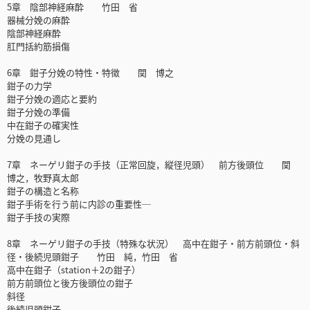
5章 陰部神経麻酔 竹田 省
器械分娩の麻酔
陰部神経麻酔
肛門括約筋損傷
6章 鉗子分娩の特性・特徴 関 博之
鉗子の力学
鉗子分娩の適応と要約
鉗子分娩の準備
中在鉗子の確実性
分娩の見通し
7章 ネーゲリ鉗子の手技（正常回旋，縦径児頭） 前方後頭位 関
博之，牧野真太郎
鉗子の構造と名称
鉗子手術を行う前に内診の重要性─
鉗子手技の実際
8章 ネーゲリ鉗子の手技（特殊な状況） 高中在鉗子・前方前頭位・斜
径・後続児頭鉗子 竹田 純，竹田 省
高中在鉗子（station＋2の鉗子）
前方前頭位と後方後頭位の鉗子
斜径
後続児頭鉗子