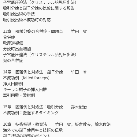
子宮底圧迫法（クリステレル胎児圧出法）
吸引分娩と鉗子分娩の比較に関する報告
吸引娩出術の手技
吸引娩出術不成功時の対応
13章 器械分娩の合併症・問題点 竹田 省
合併症
軟産道裂傷
分娩時出血増加
子宮底圧迫法（クリステレル胎児圧出法）
児の合併症
14章 困難例と対処法：鉗子分娩 竹田 省
不成功例（failed forceps）
挿入困難例
キーラン鉗子の挿入困難
牽引困難・滑脱例
15章 困難例と対処法：吸引分娩 鈴木俊治
不成功例：撤退するタイミング
16章 技術指導・教育法 竹田 省，板倉敦夫，鈴木俊治
海外での鉗子使用率と技術の伝承
鉗子技術の指導のポイント