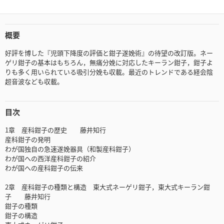
概要
好評を博した『児頭下降度の評価と鉗子遂娩術』の待望の改訂版。ネー
ゲリ鉗子の基本はもちろん，無痛分娩に対応したキーラン鉗子，鉗子よ
りも多く用いられている吸引分娩も収載。最近のトレンドである経会陰
超音波なども収載。
目次
1章 産科鉗子の歴史 藤井知行
産科鉗子の発明
わが国独自の急速遂娩器具（和製産科鉗子）
わが国への西洋産科鉗子の紹介
わが国への産科鉗子の伝来
2章 産科鉗子の種類と構造 東大式ネーゲリ鉗子，東大式キーラン鉗
子 藤井知行
鉗子の種類
鉗子の構造