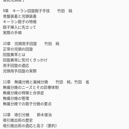
9章 キーラン回旋鉗子手技 竹田 純
骨盤装着と児頭装着
キーラン鉗子の特徴
鉗子挿入に先立って
実際の手順
10章 児頭用手回旋 竹田 純
正常の児頭の回旋
回旋異常とは
回旋異常に気付くきっかけ
用手回旋の適応
児頭用手回旋の実際
11章 無痛分娩と器械分娩 竹田 純，竹田 省
無痛分娩のニーズとその診療体制
無痛分娩の特徴と合併症
無痛分娩の管理
無痛分娩での鉗子分娩の要点
12章 吸引分娩 鈴木俊治
吸引娩出術の歴史
吸引娩出術の適応と高さ（要約）