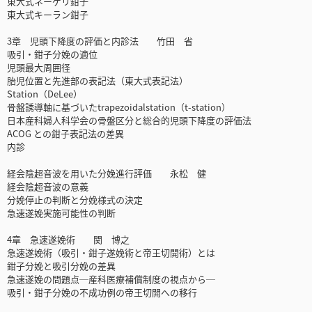
東大式ネーゲリ鉗子
東大式キーラン鉗子
3章 児頭下降度の評価と内診法 竹田 省
吸引・鉗子分娩の適位
児頭最大周囲径
胎児位置と先進部の表記法（東大式表記法）
Station（DeLee）
骨盤誘導軸に基づいたtrapezoidalstation（t-station）
日本産科婦人科学会の骨盤区分と総合的児頭下降度の評価法
ACOG との鉗子表記法の差異
内診
経会陰超音波を用いた分娩進行評価 永松 健
経会陰超音波の意義
分娩停止の判断と分娩様式の決定
急速遂娩実施可能性の判断
4章 急速遂娩術 関 博之
急速遂娩術（吸引・鉗子遂娩術と帝王切開術）とは
鉗子分娩と吸引分娩の差異
急速遂娩の問題点─産科医療補償制度の視点から─
吸引・鉗子分娩の不成功例の帝王切開への移行