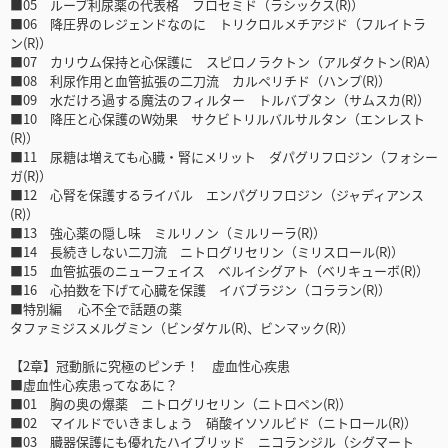
■05 ループ利尿薬の代表格 フロセミド（ラシックス(R)）
■06 降圧界のレジェンドなのに トリクロルメチアジド（フルイトラ
ン(R)）
■07 カリウム保持と心保護に スピロノラクトン（アルダクトン(R)A）
■08 利尿作用と血管拡張の二刀流 カルペリチド（ハンプ(R)）
■09 水だけろ過する魔法のフィルター トルバプタン（サムスカ(R)）
■10 降圧と心保護のW効果 サクビトリルバルサルタン（エンレスト
(R)）
■11 尿糖は増えても心臓・腎にメリット ダパグリフロジン（フォシー
ガ(R)）
■12 心腎を保護するライバル エンパグリフロジン（ジャディアンス
(R)）
■13 強心薬の隠し味 ミルリノン（ミルリーラ(R)）
■14 長続きしない二刀流 ニトログリセリン（ミリスロール(R)）
■15 血管拡張のニューフェイス ベルイシグアト（ベリキューボ(R)）
■16 心拍数を下げて心臓を保護 イバブラジン（コララン(R)）
■特別編 心不全で話題の薬
タファミジスメルグミン（ビンダケル(R)、ビンマック(R)）
【2章】冠動脈に究極のピンチ！ 虚血性心疾患
■虚血性心疾患ってなあに？
■01 胸の奥の爆薬 ニトログリセリン（ニトロペン(R)）
■02 マイルドでいきましょう 硝酸イソソルビド（ニトロール(R)）
■03 臓器保護にも優れたハイブリッド ニコランジル（シグマート