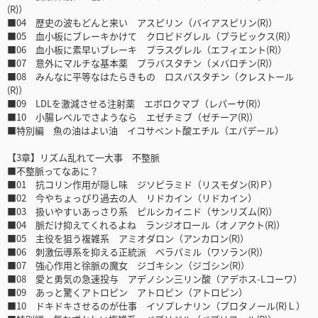
(R)）
■04 歴史の波もどんと来い アスピリン（バイアスピリン(R)）
■05 血小板にブレーキかけて クロピドグレル（プラビックス(R)）
■06 血小板に素早いブレーキ プラスグレル（エフィエント(R)）
■07 意外にマルチな基本薬 プラバスタチン（メバロチン(R)）
■08 みんなに平等なはたらきもの ロスバスタチン（クレストール
(R)）
■09 LDLを激減させる注射薬 エボロクマブ（レパーサ(R)）
■10 小腸レベルでさようなら エゼチミブ（ゼチーア(R)）
■特別編 魚の油はよい油 イコサペント酸エチル（エパデール）
【3章】リズム乱れて一大事 不整脈
■不整脈ってなあに？
■01 抗コリン作用が隠し味 ジソピラミド（リスモダン(R)Ｐ）
■02 今やちょっぴり過去の人 リドカイン（リドカイン）
■03 扱いやすいあっさり系 ピルシカイニド（サンリズム(R)）
■04 脈だけ抑えてくれるよね ランジオロール（オノアクト(R)）
■05 主役を狙う複雑系 アミオダロン（アンカロン(R)）
■06 刺激伝導系を抑える正統派 ベラパミル（ワソラン(R)）
■07 強心作用と徐脈の魔女 ジゴキシン（ジゴシン(R)）
■08 愛と勇気の急速投与 アデノシン三リン酸（アデホス-Lコーワ）
■09 あっと驚くアトロピン アトロピン（アトロピン）
■10 ドキドキさせるのが仕事 イソプレナリン（プロタノール(R)Ｌ）