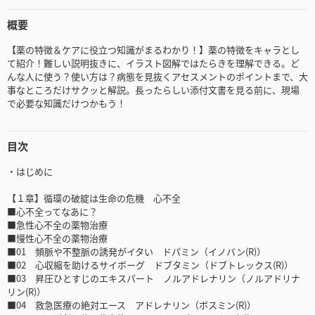
概要
【薬の特徴＆ケアに役立つ知識がまるわかり！】薬の特徴をキャラとし
て紹介！難しい説明抜きに、イラスト図解ではたらきを理解できる。ど
んな人に使う？使い方は？病態を見抜くアセスメントのポイントまで、大
事なところだけサクッと解説。長ったらしい添付文書を見る前に、現場
で必要な知識だけつかもう！
目次
・はじめに
【１章】循環の破綻は生命の危機 心不全
■心不全ってなあに？
■急性心不全の薬物治療
■慢性心不全の薬物治療
■01 頻脈や不整脈の誘発がイタい ドパミン（イノバン(R)）
■02 心収縮を助けるサイボーグ ドブタミン（ドブトレックス(R)）
■03 昇圧ひとすじのエキスパート ノルアドレナリン（ノルアドリナ
リン(R)）
■04 救急医療の絶対エース アドレナリン（ボスミン(R)）