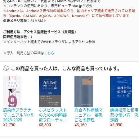
対応OS
iOS最新の２世代前まで / Android最新の２世代前まで
※コンテンツの使用にあたり、専用ビューアisho.jpが必要
※Androidは、Android２世代前の端末のうち、国内キャリア経由で販売されている端
末（Xperia、GALAXY、AQUOS、ARROWS、Nexusなど）にて動作確認しています
必要メモリ容量
54 MB以上
ご利用方法
アクセス型配信サービス（買切型）
同時使用端末数
1
※インターネット経由でのWEBブラウザによるアクセス参照
※導入・利用方法の詳細は
こちら
この商品を買った人は、こんな商品も買っています。
感染症プラチナ
ホスピタリスト
総合内科病棟マ
病棟指示と頻用
マニュアル Ver.9
のための内科診
ニュアル 疾患
薬の使い方 決
2025-2026
療フローチャ...
ごとの管理
定版
¥2,750
¥8,800
¥6,160
¥4,950