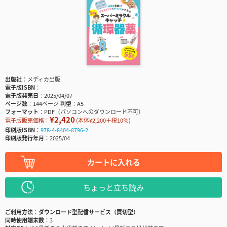
出版社
メディカ出版
電子版ISBN
電子版発売日
2025/04/07
ページ数
144ページ
判型
A5
フォーマット
PDF（パソコンへのダウンロード不可）
¥2,420
電子版販売価格：
(本体¥2,200＋税10％)
印刷版ISBN
978-4-8404-8796-2
印刷版発行年月
2025/04
カートに入れる
ちょっと立ち読み
ご利用方法
ダウンロード型配信サービス（買切型）
同時使用端末数
3