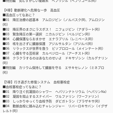
■特別編 気むずかしい複雑系 ベプリジル（ベプリコール(R)）
【4章】動脈硬化へ危険な一歩 高血圧
■高血圧ってなあに？
■01 降圧治療の超基本 アムロジピン（ノルバスク(R)、アムロジン
(R)）
■02 降圧界のまさにラスボス！ ニフェジピン（アダラート(R)）
■03 緊急降圧の第一選択 ニカルジピン（ペルジピン(R)）
■04 心臓保護ならおまかせ エナラプリル（レニベース(R)）
■05 咳を出さずに臓器保護 アジルサルタン（アジルバ(R)）
■06 リラックスが世界を救う ビソプロロール（メインテート(R)）
■07 心臓を守る芸術家 カルベジロール（アーチスト(R)）
■08 クラクラするのはあなたのせいよ ドキサゾシン（カルデナリン
(R)）
■特別編 カリウム保持して臓器を守る エサキセレノン（ミネブロ
(R)）
【5章】行き過ぎた修復システム 血栓塞栓症
■血栓塞栓症ってなあに？
■01 降り注ぐ抗凝固のシャワー ヘパリンナトリウム（ヘパリンNa）
■02 凝固を阻止するスナイパー ワルファリン（ワーファリン）
■03 しっかりゆっくり血栓予防 ダビガトラン（プラザキサ(R)）
■04 動脈血栓に踏み込むチャレンジャー リバーロキサバン（イグザ
レルト(R)）