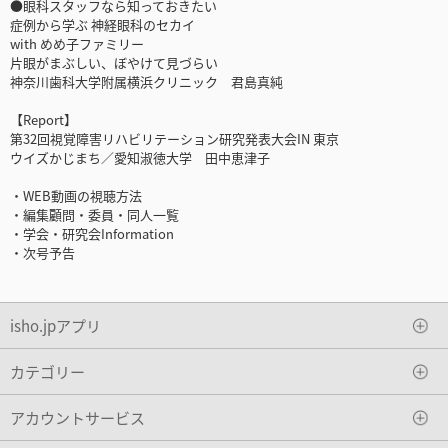
●眼科スタッフなら知っておきたい
症例から学ぶ 神経眼科のセカイ
with めめ子ファミリー
片眼がまぶしい、ぼやけて見づらい
神奈川歯科大学附属横浜クリニック 君島真純
【Report】
第32回視覚障害リハビリテーション研究発表大会IN 東京
ウイズかじまち／愛知淑徳大学 田中恵津子
・WEB動画の視聴方法
・編集顧問・委員・同人一覧
・学会・研究会Information
・次号予告
isho.jpアプリ
カテゴリー
アカウントサービス