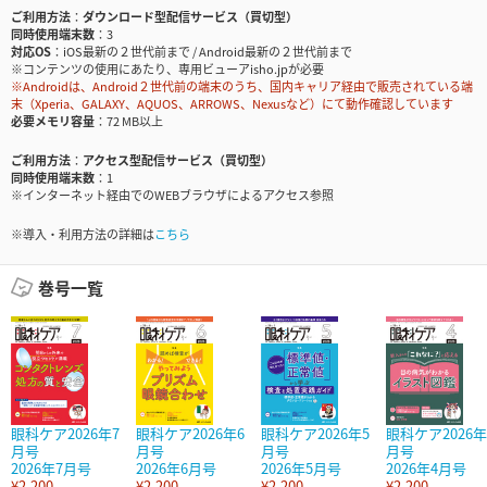
ご利用方法
ダウンロード型配信サービス（買切型）
同時使用端末数
3
対応OS
iOS最新の２世代前まで / Android最新の２世代前まで
※コンテンツの使用にあたり、専用ビューアisho.jpが必要
※Androidは、Android２世代前の端末のうち、国内キャリア経由で販売されている端
末（Xperia、GALAXY、AQUOS、ARROWS、Nexusなど）にて動作確認しています
必要メモリ容量
72 MB以上
ご利用方法
アクセス型配信サービス（買切型）
同時使用端末数
1
※インターネット経由でのWEBブラウザによるアクセス参照
※導入・利用方法の詳細は
こちら
巻号一覧
眼科ケア2026年7
眼科ケア2026年6
眼科ケア2026年5
眼科ケア2026年
月号
月号
月号
月号
2026年7月号
2026年6月号
2026年5月号
2026年4月号
¥2,200
¥2,200
¥2,200
¥2,200