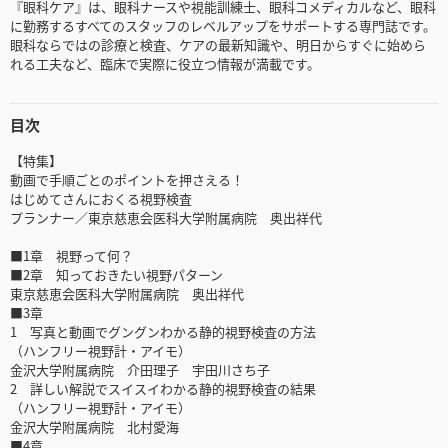
『眼科ケア』は、眼科ナースや視能訓練士、眼科コメディカルなど、眼科
に勤務するすべてのスタッフのレベルアップをサポートする専門誌です。
眼科ならではの診療と検査、ケアの最新知識や、明日からすぐに始めら
れる工夫など、臨床で実際に役立つ情報が満載です。
目次
【特集】
動画で手順ごとのポイントを押さえる！
はじめてさんにおくる視野検査
プランナー／東京慈恵会医科大学附属病院 奥出祥代
■1章 視野って何？
■2章 知っておきたい視野パターン
東京慈恵会医科大学附属病院 奥出祥代
■3章
1 写真と動画でグングンわかる静的視野検査の方法
（ハンフリー視野計・アイモ）
金沢大学附属病院 介田理子 宇田川さち子
2 詳しい解説でスイスイわかる静的視野検査の結果
（ハンフリー視野計・アイモ）
金沢大学附属病院 北村愛海
■4章