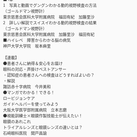
1 写真と動画でグングンわかる動的視野検査の方法
（ゴールドマン視野計）
東京慈恵会医科大学附属病院 福田有紀 加籐里沙
2 詳しい解説でスイスイわかる動的視野検査の結果
（ゴールドマン視野計）
東京慈恵会医科大学附属病院 加籐里沙 福田有紀
■ハイレベ 障害からわかる脳の病気
神戸大学大学院 坂本麻里
【連載】
●患者さんに納得＆安心をお届け
眼科の対応・声掛けベストアンサー
・認知症の患者さんへの検査はどうすればよいの？
・解説
諏訪赤十字病院 今井美和
●マンガでわかる！できる！
ロービジョンケア
ガイドヘルパーを使ってみよう
大阪大学医学部附属病院 立本志磨
●視能訓練士×眼鏡作製技能士が伝えたい！
眼鏡のあれこれ
トライアルレンズと眼鏡レンズの違いとは？
石﨑眼科医院 関戸昌諭