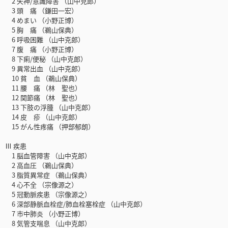
2 失神/意識障害 （山中克郎）
3 頭 痛 （鎌田一宏）
4 めまい （小野正博）
5 胸 痛 （鵜山保典）
6 呼吸困難 （山中克郎）
7 腹 痛 （小野正博）
8 下痢/便秘 （山中克郎）
9 異常出血 （山中克郎）
10 貧 血 （鵜山保典）
11 腰 痛 （林 聖也）
12 関節痛 （林 聖也）
13 下肢の浮腫 （山中克郎）
14 皮 疹 （山中克郎）
15 がん性疼痛 （押部郁朗）
Ⅲ 疾患
1 脳血管障害 （山中克郎）
2 高血圧 （鵜山保典）
3 脂質異常症 （鵜山保典）
4 心不全 （宗像源之）
5 冠動脈疾患 （宗像源之）
6 深部静脈血栓症/肺血栓塞栓症 （山中克郎）
7 市中肺炎 （小野正博）
8 気管支喘息 （山中克郎）