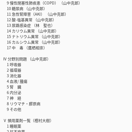
9 慢性閉塞性肺疾患（COPD） （山中克郎）
10 糖尿病 （山中克郎）
11 急性腎障害（AKI） （山中克郎）
12 酸-塩基異常 （山中克郎）
13 尿路感染症 （林 聖也）
14 カリウム異常 （山中克郎）
15 ナトリウム異常 （山中克郎）
16 カルシウム異常 （山中克郎）
17 中 毒 （鷹栖相崇）
Ⅳ 分野別問題 （山中克郎）
1 呼吸器
2 循環器
3 消化器
4 血液/ 腫瘍
5 腎 臓
6 内分泌
7 神 経
8 リウマチ・膠原病
9 その他
Ⅴ 頻用薬剤一覧（樫村大樹）
1 睡眠薬
2 抗不安薬