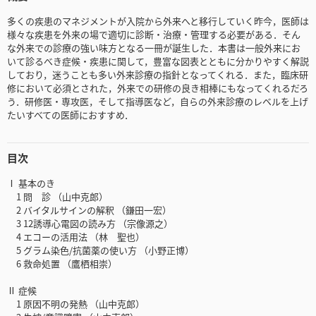
多くの疾患のマネジメントが入院から外来へと移行していく昨今，医師は
様々な疾患を外来の場で適切に診断・治療・管理する必要がある．そん
な外来での診療の強い味方となる一冊が誕生した．本書は一般外来にお
いて診るべき症候・疾患に関して，豊富な図表とともに分かりやすく解説
しており，迷うことも多い外来診療の指針となってくれる．また，臨床研
修において必須とされた，外来での研修の良き相棒にもなってくれるだろ
う．研修医・専攻医，そして指導医など，自らの外来診療のレベルを上げ
たいすべての医師におすすめ．
目次
Ⅰ 基本のき
1 問 診 （山中克郎）
2 バイタルサインの解釈 （鎌田一宏）
3 12誘導心電図の読み方 （宗像源之）
4 エコーの活用法 （林 聖也）
5 グラム染色/抗菌薬の使い方 （小野正博）
6 救命処置 （鷹栖相崇）
Ⅱ 症候
1 原因不明の発熱 （山中克郎）