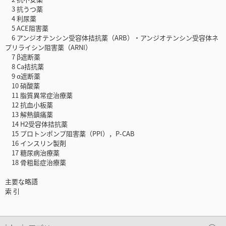
3 抗うつ薬
4 利尿薬
5 ACE阻害薬
6 アンジオテンシン受容体拮抗薬（ARB）・アンジオテンシン受容体ネ
プリライシン阻害薬（ARNI）
7 β遮断薬
8 Ca拮抗薬
9 α遮断薬
10 硝酸薬
11 脂質異常症治療薬
12 抗血小板薬
13 解熱鎮痛薬
14 H2受容体拮抗薬
15 プロトンポンプ阻害薬（PPI），P-CAB
16 インスリン製剤
17 糖尿病治療薬
18 骨粗鬆症治療薬
主要な略語
索 引