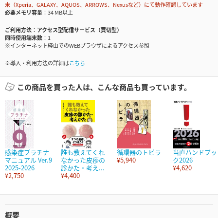
末（Xperia、GALAXY、AQUOS、ARROWS、Nexusなど）にて動作確認しています
必要メモリ容量
34 MB以上
ご利用方法
アクセス型配信サービス（買切型）
同時使用端末数
1
※インターネット経由でのWEBブラウザによるアクセス参照
※導入・利用方法の詳細は
こちら
この商品を買った人は、こんな商品も買っています。
感染症プラチナ
誰も教えてくれ
循環器のトビラ
当直ハンドブッ
マニュアル Ver.9
なかった皮疹の
¥5,940
ク2026
2025-2026
診かた・考え...
¥4,620
¥2,750
¥4,400
概要