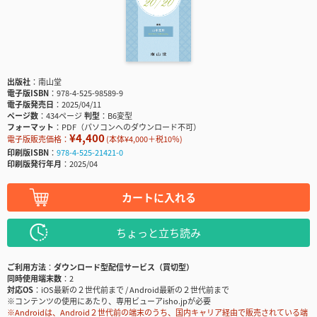
出版社
南山堂
電子版ISBN
978-4-525-98589-9
電子版発売日
2025/04/11
ページ数
434ページ
判型
B6変型
フォーマット
PDF（パソコンへのダウンロード不可）
¥4,400
電子版販売価格：
(本体¥4,000＋税10％)
印刷版ISBN
978-4-525-21421-0
印刷版発行年月
2025/04
カートに入れる
ちょっと立ち読み
ご利用方法
ダウンロード型配信サービス（買切型）
同時使用端末数
2
対応OS
iOS最新の２世代前まで / Android最新の２世代前まで
※コンテンツの使用にあたり、専用ビューアisho.jpが必要
※Androidは、Android２世代前の端末のうち、国内キャリア経由で販売されている端