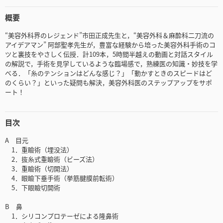
概要
“美容外科界のレジェンド”市田正成先生と，“美容外科＆麻酔科二刀流の
アイデアマン” 阿部聖孝先生が，豊富な経験から培った美容外科手術のコ
ツと裏技をやさしく伝授．計109本，5時間半越えの動画と対話スタイル
の解説で，手術を見学しているような臨場感で，熟練医の知識・妙技を学
べる．「糸のテンションはどんな感じ？」「動かすときのスピードはど
のくらい？」といった疑問も解決，美容外科医のステップアップをサポ
ート！
目次
A 目元
1．重瞼術（埋没法）
2．抜糸式重瞼術（ビーズ法）
3．重瞼術（切開法）
4．眼瞼下垂手術（挙筋腱膜前転術）
5．下眼瞼切開術
B 鼻
1．シリコンプロテーゼによる隆鼻術