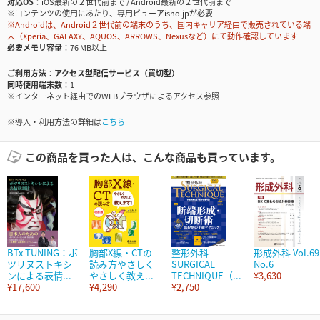
対応OS
iOS最新の２世代前まで / Android最新の２世代前まで
※コンテンツの使用にあたり、専用ビューアisho.jpが必要
※Androidは、Android２世代前の端末のうち、国内キャリア経由で販売されている端
末（Xperia、GALAXY、AQUOS、ARROWS、Nexusなど）にて動作確認しています
必要メモリ容量
76 MB以上
ご利用方法
アクセス型配信サービス（買切型）
同時使用端末数
1
※インターネット経由でのWEBブラウザによるアクセス参照
※導入・利用方法の詳細は
こちら
この商品を買った人は、こんな商品も買っています。
BTx TUNING：ボ
胸部X線・CTの
整形外科
形成外科 Vol.69
ツリヌストキシ
読み方やさしく
SURGICAL
No.6
ンによる表情...
やさしく教え...
TECHNIQUE（...
¥3,630
¥17,600
¥4,290
¥2,750