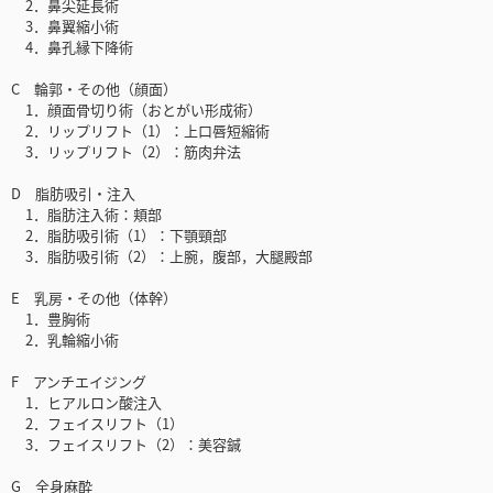
2．鼻尖延長術
3．鼻翼縮小術
4．鼻孔縁下降術
C 輪郭・その他（顔面）
1．顔面骨切り術（おとがい形成術）
2．リップリフト（1）：上口唇短縮術
3．リップリフト（2）：筋肉弁法
D 脂肪吸引・注入
1．脂肪注入術：頬部
2．脂肪吸引術（1）：下顎頸部
3．脂肪吸引術（2）：上腕，腹部，大腿殿部
E 乳房・その他（体幹）
1．豊胸術
2．乳輪縮小術
F アンチエイジング
1．ヒアルロン酸注入
2．フェイスリフト（1）
3．フェイスリフト（2）：美容鍼
G 全身麻酔