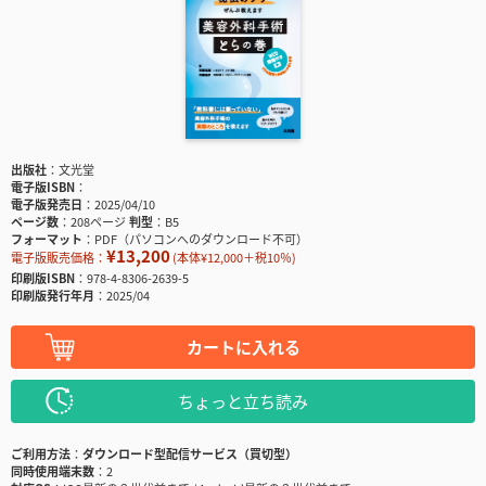
出版社
文光堂
電子版ISBN
電子版発売日
2025/04/10
ページ数
208ページ
判型
B5
フォーマット
PDF（パソコンへのダウンロード不可）
¥13,200
電子版販売価格：
(本体¥12,000＋税10％)
印刷版ISBN
978-4-8306-2639-5
印刷版発行年月
2025/04
カートに入れる
ちょっと立ち読み
ご利用方法
ダウンロード型配信サービス（買切型）
同時使用端末数
2