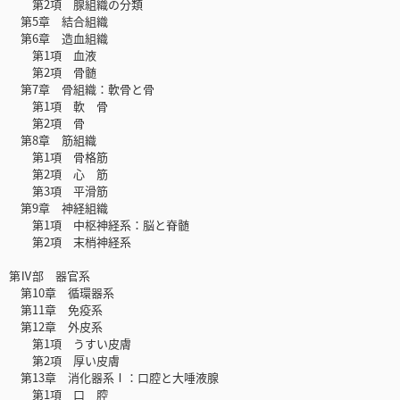
第2項 腺組織の分類
第5章 結合組織
第6章 造血組織
第1項 血液
第2項 骨髄
第7章 骨組織：軟骨と骨
第1項 軟 骨
第2項 骨
第8章 筋組織
第1項 骨格筋
第2項 心 筋
第3項 平滑筋
第9章 神経組織
第1項 中枢神経系：脳と脊髄
第2項 末梢神経系
第Ⅳ部 器官系
第10章 循環器系
第11章 免疫系
第12章 外皮系
第1項 うすい皮膚
第2項 厚い皮膚
第13章 消化器系Ⅰ：口腔と大唾液腺
第1項 口 腔