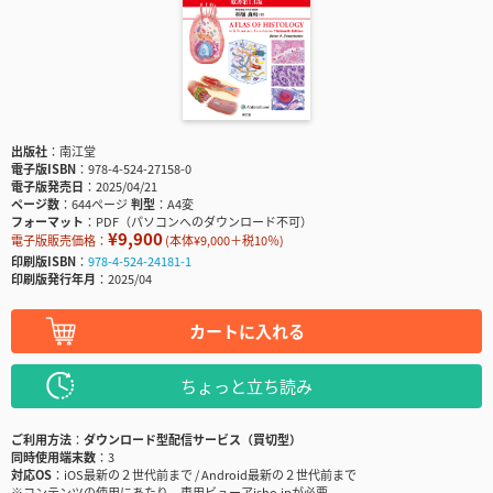
出版社
南江堂
電子版ISBN
978-4-524-27158-0
電子版発売日
2025/04/21
ページ数
644ページ
判型
A4変
フォーマット
PDF（パソコンへのダウンロード不可）
¥9,900
電子版販売価格：
(本体¥9,000＋税10％)
印刷版ISBN
978-4-524-24181-1
印刷版発行年月
2025/04
カートに入れる
ちょっと立ち読み
ご利用方法
ダウンロード型配信サービス（買切型）
同時使用端末数
3
対応OS
iOS最新の２世代前まで / Android最新の２世代前まで
※コンテンツの使用にあたり、専用ビューアisho.jpが必要