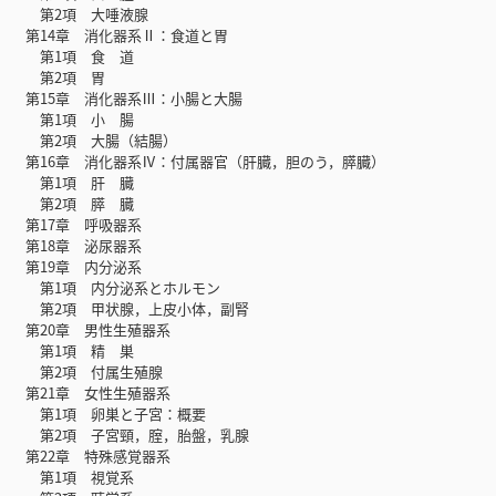
第2項 大唾液腺
第14章 消化器系Ⅱ：食道と胃
第1項 食 道
第2項 胃
第15章 消化器系Ⅲ：小腸と大腸
第1項 小 腸
第2項 大腸（結腸）
第16章 消化器系Ⅳ：付属器官（肝臓，胆のう，膵臓）
第1項 肝 臓
第2項 膵 臓
第17章 呼吸器系
第18章 泌尿器系
第19章 内分泌系
第1項 内分泌系とホルモン
第2項 甲状腺，上皮小体，副腎
第20章 男性生殖器系
第1項 精 巣
第2項 付属生殖腺
第21章 女性生殖器系
第1項 卵巣と子宮：概要
第2項 子宮頸，腟，胎盤，乳腺
第22章 特殊感覚器系
第1項 視覚系