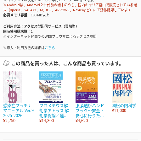
※Androidは、Android２世代前の端末のうち、国内キャリア経由で販売されている端
末（Xperia、GALAXY、AQUOS、ARROWS、Nexusなど）にて動作確認しています
必要メモリ容量
180 MB以上
ご利用方法
アクセス型配信サービス（買切型）
同時使用端末数
1
※インターネット経由でのWEBブラウザによるアクセス参照
※導入・利用方法の詳細は
こちら
この商品を買った人は、こんな商品も買っています。
感染症プラチナ
プロメテウス解
腹膜透析ハンド
國松の内科学
マニュアル Ver.9
剖学アトラス 解
ブック～安全・
¥11,000
2025-2026
剖学総論／運...
安心に行うた...
¥2,750
¥14,300
¥4,620