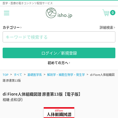
医学・医療の電子コンテンツ配信サービス
0
カテゴリー
詳細検索
ログイン／新規登録
初めての方へ
TOP
すべて
基礎医学系
解剖学・細胞生物学・発生学
di Fiore人体組織図
譜 原書第13版
di Fiore人体組織図譜 原書第13版【電子版】
相磯 貞和(訳)