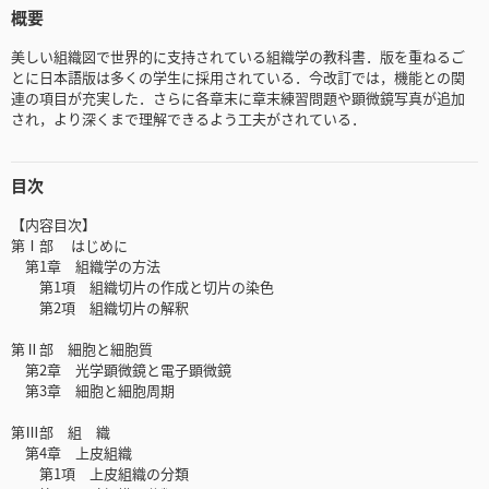
概要
美しい組織図で世界的に支持されている組織学の教科書．版を重ねるご
とに日本語版は多くの学生に採用されている．今改訂では，機能との関
連の項目が充実した．さらに各章末に章末練習問題や顕微鏡写真が追加
され，より深くまで理解できるよう工夫がされている．
目次
【内容目次】
第Ⅰ部 はじめに
第1章 組織学の方法
第1項 組織切片の作成と切片の染色
第2項 組織切片の解釈
第Ⅱ部 細胞と細胞質
第2章 光学顕微鏡と電子顕微鏡
第3章 細胞と細胞周期
第Ⅲ部 組 織
第4章 上皮組織
第1項 上皮組織の分類