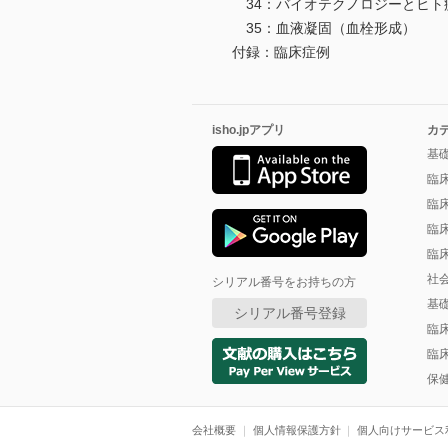
34：バイオテクノロジーとヒト
35：血液凝固（血栓形成）
付録：臨床症例
isho.jpアプリ
カ
基
臨
臨
臨
臨
社
シリアル番号をお持ちの方
基
シリアル番号登録
臨
臨
保
会社概要
個人情報保護方針
個人向けサービス