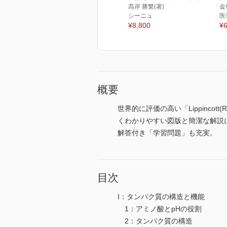
髙岸 勝繁(著)
金
シーニュ
医
¥8,800
¥6
概要
世界的に評価の高い「Lippincot
くわかりやすい図版と簡潔な解説
解答付き「学習問題」も充実。
目次
I：タンパク質の構造と機能
1：アミノ酸とpHの役割
2：タンパク質の構造