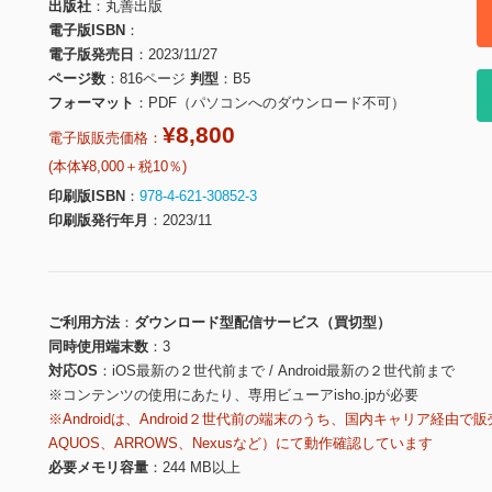
出版社
丸善出版
電子版ISBN
電子版発売日
2023/11/27
ページ数
816ページ
判型
B5
フォーマット
PDF（パソコンへのダウンロード不可）
¥8,800
電子版販売価格：
(本体¥8,000＋税10％)
印刷版ISBN
978-4-621-30852-3
印刷版発行年月
2023/11
ご利用方法
ダウンロード型配信サービス（買切型）
同時使用端末数
3
対応OS
iOS最新の２世代前まで / Android最新の２世代前まで
※コンテンツの使用にあたり、専用ビューアisho.jpが必要
※Androidは、Android２世代前の端末のうち、国内キャリア経由で販
AQUOS、ARROWS、Nexusなど）にて動作確認しています
必要メモリ容量
244 MB以上