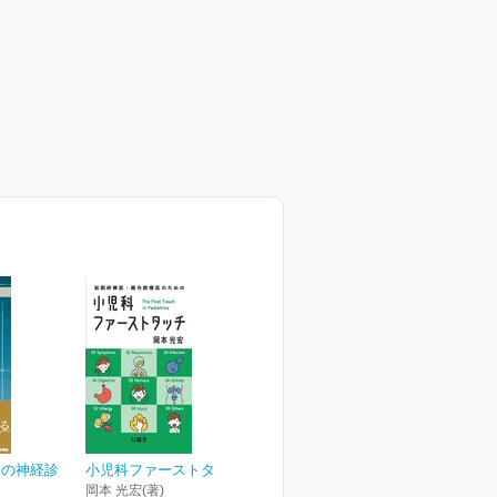
めの神経診
小児科ファーストタッチ
岡本 光宏(著)