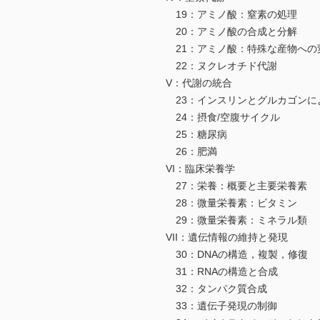
19：アミノ酸：窒素の処理
20：アミノ酸の合成と分解
21：アミノ酸：特殊な産物への
22：ヌクレオチド代謝
V：代謝の統合
23：インスリンとグルカゴンに
24：摂食/空腹サイクル
25：糖尿病
26：肥満
VI：臨床栄養学
27：栄養：概要と主要栄養素
28：微量栄養素：ビタミン
29：微量栄養素：ミネラル類
VII：遺伝情報の維持と発現
30：DNAの構造，複製，修復
31：RNAの構造と合成
32：タンパク質合成
33：遺伝子発現の制御