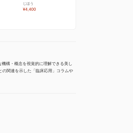
じほう
¥4,400
訳。 複雑な機構・概念を視覚的に理解できる美し
との関連を示した「臨床応用」コラムや