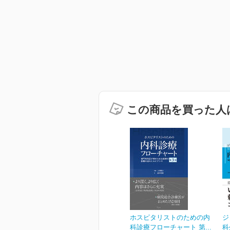
この商品を買った人
ホスピタリストのための内
ジ
科診療フローチャート 第...
科