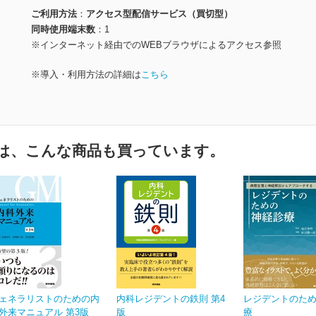
ご利用方法
アクセス型配信サービス（買切型）
同時使用端末数
1
※インターネット経由でのWEBブラウザによるアクセス参照
※導入・利用方法の詳細は
こちら
は、こんな商品も買っています。
ェネラリストのための内
内科レジデントの鉄則 第4
レジデントのた
外来マニュアル 第3版
版
療