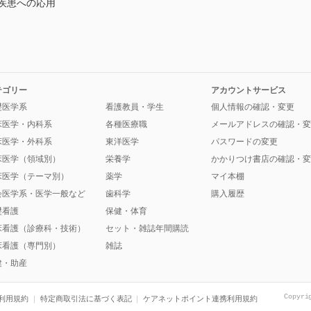
疾患への応用
テゴリー
アカウントサービス
礎医学系
看護教員・学生
個人情報の確認・変更
床医学・内科系
各種医療職
メールアドレスの確認・変
床医学・外科系
東洋医学
パスワードの変更
床医学（領域別）
栄養学
かかりつけ書店の確認・変
床医学（テーマ別）
薬学
マイ本棚
会医学系・医学一般など
歯科学
購入履歴
礎看護
保健・体育
床看護（診療科・技術）
セット・雑誌年間購読
床看護（専門別）
雑誌
健・助産
Copyri
利用規約
特定商取引法に基づく表記
ケアネットポイント連携利用規約