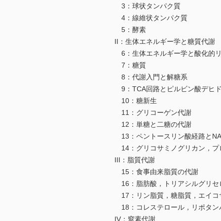
3：球状タンパク質
4：線維状タンパク質
5：酵素
II：生体エネルギー学と糖質代謝
6：生体エネルギー学と酸化的
7：糖質
8：代謝入門と解糖系
9：TCA回路とピルビン酸デヒ
10：糖新生
11：グリコーゲン代謝
12：単糖と二糖の代謝
13：ペントースリン酸経路とNA
14：グリコサミノグリカン，プ
III：脂質代謝
15：食事由来脂質の代謝
16：脂肪酸，トリアシルグリセ
17：リン脂質，糖脂質，エイコ
18：コレステロール，リポタン
IV：窒素代謝