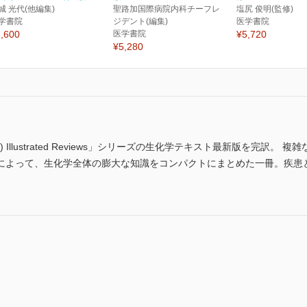
城 光代(他編集)
聖路加国際病院内科チーフレ
塩尻 俊明(監修)
学書院
ジデント(編集)
医学書院
,600
医学書院
¥5,720
¥5,280
t(R) Illustrated Reviews」シリーズの生化学テキスト最新版を完
によって、生化学全体の膨大な知識をコンパクトにまとめた一冊。疾患