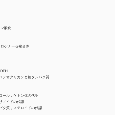
リン酸化
ドロゲナーゼ複合体
DPH
ロテオグリカンと糖タンパク質
ロール，ケトン体の代謝
サノイドの代謝
パク質，ステロイドの代謝