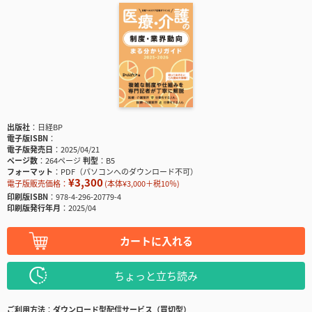
出版社
日経BP
電子版ISBN
電子版発売日
2025/04/21
ページ数
264ページ
判型
B5
フォーマット
PDF（パソコンへのダウンロード不可）
¥3,300
電子版販売価格：
(本体¥3,000＋税10％)
印刷版ISBN
978-4-296-20779-4
印刷版発行年月
2025/04
カートに入れる
ちょっと立ち読み
ご利用方法
ダウンロード型配信サービス（買切型）