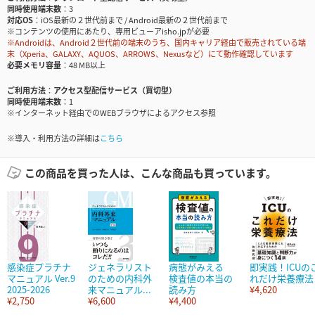
同時使用端末数
3
対応OS
iOS最新の２世代前まで / Android最新の２世代前まで
※コンテンツの使用にあたり、専用ビューアisho.jpが必要
※Androidは、Android２世代前の端末のうち、国内キャリア経由で販売されている端
末（Xperia、GALAXY、AQUOS、ARROWS、Nexusなど）にて動作確認しています
必要メモリ容量
48 MB以上
ご利用方法
アクセス型配信サービス（買切型）
同時使用端末数
1
※インターネット経由でのWEBブラウザによるアクセス参照
※導入・利用方法の詳細は
こちら
この商品を買った人は、こんな商品も買っています。
感染症プラチナ
ジェネラリスト
病態がみえる
即実践！ICUの
マニュアル Ver.9
のための内科外
検査値の本当の
れだけ栄養療法
2025-2026
来マニュアル...
読み方
¥4,620
¥2,750
¥6,600
¥4,400