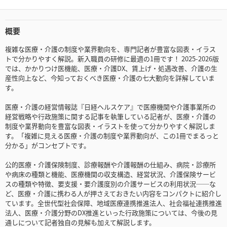
概要
複雑な医療・介護の制度や業界動向を、専門記者が豊富な図表・イラス
トで分かりやすく解説。新入職員の研修に最適の1冊です！ 2025-2026版
では、かかりつけ医機能、医療・介護DX、賃上げ・処遇改善、介護の生
産性向上など、今知っておくべき医療・介護の七大動向を詳解していま
す。
医療・介護の経営情報誌『日経ヘルスケア』で医療機関や介護事業所の
経営戦略や行政施策に関する記事を執筆している記者が、医療・介護の
制度や業界動向を豊富な図表・イラストを使って分かりやすく解説しま
す。「複雑に見える医療・介護の制度や業界動向が、この1冊でまるっと
分かる」がコンセプトです。
公的医療・介護保険制度、診療報酬や介護報酬の仕組み、病院・診療所
や病床の種類と機能、医療機関の収支構造、経営状況、介護保険サービ
スの種類や特徴、要支援・要介護度別の介護サービスの利用状況──な
ど、医療・介護に携わる人が押さえておきたい内容をコンパクトに紹介し
ています。全世代型社会保障、地域医療連携推進法人、社会福祉連携推進
法人、医療・介護分野のDX推進といった行政施策については、今後の見
通しについて記者独自の見解も加えて解説します。