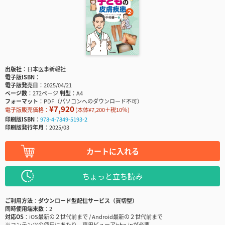
出版社
日本医事新報社
電子版ISBN
電子版発売日
2025/04/21
ページ数
272ページ
判型
A4
フォーマット
PDF（パソコンへのダウンロード不可）
¥7,920
電子版販売価格：
(本体¥7,200＋税10％)
印刷版ISBN
978-4-7849-5193-2
印刷版発行年月
2025/03
カートに入れる
ちょっと立ち読み
ご利用方法
ダウンロード型配信サービス（買切型）
同時使用端末数
2
対応OS
iOS最新の２世代前まで / Android最新の２世代前まで
※コンテンツの使用にあたり、専用ビューアisho.jpが必要