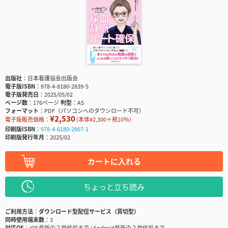
出版社
日本看護協会出版会
電子版ISBN
978-4-8180-2839-5
電子版発売日
2025/05/02
ページ数
176ページ
判型
A5
フォーマット
PDF（パソコンへのダウンロード不可）
¥2,530
電子版販売価格：
(本体¥2,300＋税10％)
印刷版ISBN
978-4-8180-2907-1
印刷版発行年月
2025/02
カートに入れる
ちょっと立ち読み
ご利用方法
ダウンロード型配信サービス（買切型）
同時使用端末数
3
対応OS
iOS最新の２世代前まで / Android最新の２世代前まで