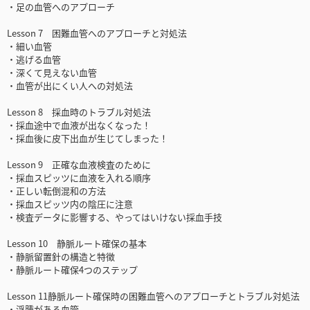
・足の血管へのアプローチ
Lesson 7 困難血管へのアプローチと対処法
・細い血管
・逃げる血管
・深くて見えない血管
・血管が出にくい人への対処法
Lesson 8 採血時のトラブル対処法
・採血途中で血液が出なくなった！
・採血後に皮下出血が生じてしまった！
Lesson 9 正確な血液検査のために
・採血スピッツに血液を入れる順序
・正しい転倒混和の方法
・採血スピッツ内の陰圧に注意
・検査データに影響する、やってはいけない採血手技
Lesson 10 静脈ルート確保の基本
・静脈留置針の構造と特徴
・静脈ルート確保4つのステップ
Lesson 11静脈ルート確保時の困難血管へのアプローチとトラブル対処法
・浮腫がある血管