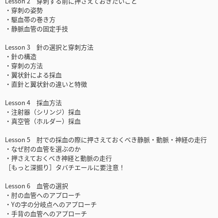
Lesson 2 穿刺する前に押さえておきたいこと
・穿刺の姿勢
・駆血帯の巻き方
・静脈血管の固定手技
Lesson 3 針の選択と穿刺方法
・針の構造
・穿刺の方法
・翼状針による採血
・直針と翼状針の違いと特徴
Lesson 4 採血方法
・注射器（シリンジ）採血
・真空管（ホルダー）採血
Lesson 5 肘での採血の際に押さえておくべき静脈・動脈・神経の走行
・なぜ肘の血管を選ぶのか
・押さえておくべき神経と動脈の走行
［もっと深掘り］タバチエールに要注意！
Lesson 6 血管の選択
・肘の血管へのアプローチ
・Yの字の分岐点へのアプローチ
・手背の血管へのアプローチ