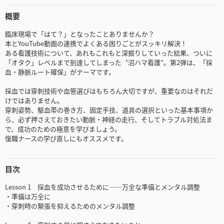
概要
臨床現場で「はて？」となったことありませんか？
本とYouTube動画の連携でよくある困りごとがスッキリ解決！
ある看護技術について、あれもこれもと深掘りしていった結果、ついに
「オタク」レベルまで到達してしまった〝沼ハマ看護″。第2弾は、「採
血・静脈ルート確保」がテーマです。
採血では穿刺技術や血管選びはもちろん大切ですが、重要なのはそれだ
けではありません。
穿刺姿勢、駆血帯の巻き方、固定手技、道具の選択といった基本事項か
ら、必ず押さえておきたい動脈・神経の走行、そしてトラブル対処法ま
で、成功のための極意を学びましょう。
復職ナースの学び直しにもオススメです。
目次
Lesson 1 採血を成功させるために——万全な準備とメンタル調整
・準備は万全に
・穿刺時の緊張を抑えるためのメンタル調整