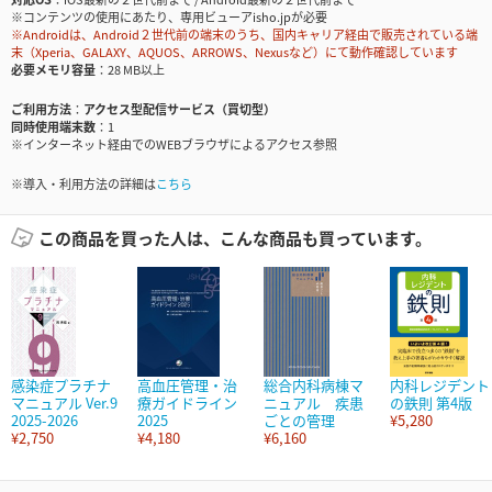
※コンテンツの使用にあたり、専用ビューアisho.jpが必要
※Androidは、Android２世代前の端末のうち、国内キャリア経由で販売されている端
末（Xperia、GALAXY、AQUOS、ARROWS、Nexusなど）にて動作確認しています
必要メモリ容量
28 MB以上
ご利用方法
アクセス型配信サービス（買切型）
同時使用端末数
1
※インターネット経由でのWEBブラウザによるアクセス参照
※導入・利用方法の詳細は
こちら
この商品を買った人は、こんな商品も買っています。
感染症プラチナ
高血圧管理・治
総合内科病棟マ
内科レジデント
マニュアル Ver.9
療ガイドライン
ニュアル 疾患
の鉄則 第4版
2025-2026
2025
ごとの管理
¥5,280
¥2,750
¥4,180
¥6,160