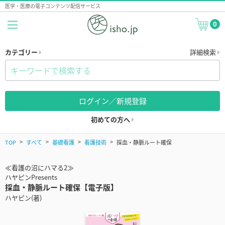
医学・医療の電子コンテンツ配信サービス
0
カテゴリー
詳細検索
ログイン／新規登録
初めての方へ
TOP
すべて
基礎看護
看護技術
採血・静脈ルート確保
≪看護の沼にハマる2≫
ハヤピンPresents
採血・静脈ルート確保【電子版】
ハヤピン(著)