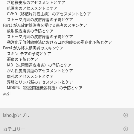
ざ瘡様皮疹のアセスメントとケア
爪囲炎のアセスメントとケア
GVHD（移植片対宿主病）のアセスメントとケア
ストーマ周囲の皮膚障害の予防とケア
Part3 がん放射線治療を受ける患者のスキンケア
放射線皮膚炎の予防とケア
ストーマ周囲の皮膚障害の予防とケア
動注化学放射線療法における口腔粘膜炎の重症化予防とケア
Part4 がん終末期患者のスキンケア
スキン-テアの予防とケア
褥瘡の予防とケア
IAD（失禁関連皮膚炎）の予防とケア
がん性皮膚潰瘍のアセスメントとケア
瘻孔のアセスメントとケア
浮腫とリンパ漏のアセスメントとケア
MDRPU（医療関連機器褥瘡）の予防とケア
索引
isho.jpアプリ
カテゴリー