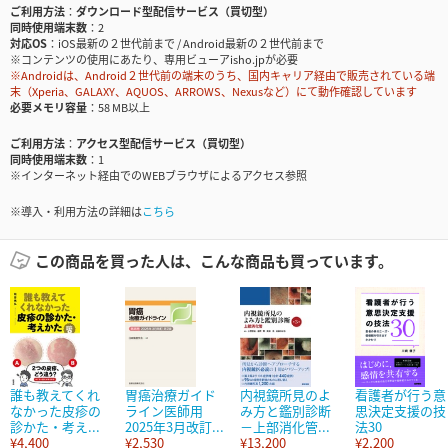
ご利用方法
ダウンロード型配信サービス（買切型）
同時使用端末数
2
対応OS
iOS最新の２世代前まで / Android最新の２世代前まで
※コンテンツの使用にあたり、専用ビューアisho.jpが必要
※Androidは、Android２世代前の端末のうち、国内キャリア経由で販売されている端
末（Xperia、GALAXY、AQUOS、ARROWS、Nexusなど）にて動作確認しています
必要メモリ容量
58 MB以上
ご利用方法
アクセス型配信サービス（買切型）
同時使用端末数
1
※インターネット経由でのWEBブラウザによるアクセス参照
※導入・利用方法の詳細は
こちら
この商品を買った人は、こんな商品も買っています。
誰も教えてくれ
胃癌治療ガイド
内視鏡所見のよ
看護者が行う意
なかった皮疹の
ライン医師用
み方と鑑別診断
思決定支援の技
診かた・考え...
2025年3月改訂...
－上部消化管...
法30
¥4,400
¥2,530
¥13,200
¥2,200