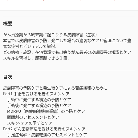
概要
がん治療期から終末期に起こりうる皮膚障害（症状）．
本書では皮膚障害の予防，発生した場合の適切なケアと管理について豊
富な症例とビジュアルで解説．
どの病棟・施設，在宅看護でも出会うがん患者の皮膚障害の知識とケア
スキルを習得し，即実践できる１冊．
目次
皮膚障害の予防ケアと発生後ケアによる苦痛緩和のために
Part1 手術を受ける患者のスキンケア
手術中に発生する褥瘡の予防とケア
手術後に発生する褥瘡の予防とケア
MDRPU（医療関連機器褥瘡）の予防とケア
離開創のアセスメントとケア
スキン-テアの予防とケア
Part2 がん薬物療法を受ける患者のスキンケア
手足症候群・皮膚乾燥のアセスメントとケア