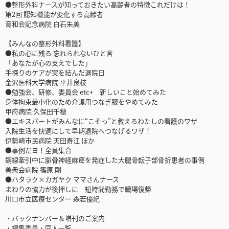
●整形外科ナースが知っておきたい高齢者の特徴これだけは！
第2回 認知機能が変化する高齢者
育和会記念病院 白石朱美
【みんなの整形外科看護】
●私の心に残る 忘れられないひと言
「あなたが心の支えでした」
手探りのケアが実を結んだ退院日
金沢医科大学病院 平井良枝
●勉強会、研修、委員会 etc+ 新しいこと始めてみた
身体拘束最小化のため介護用つなぎ服をやめてみた
甲府病院 久保田千穂
●エキスパートがみんなに“こそっ”と教えるわたしの看護のワザ
入院生活を快適にして早期退院へつなげるワザ！
伊勢崎市民病院 天田寿江 ほか
●事例だヨ！全員集合
鋼線牽引中に腓骨神経麻痺を発症した大腿骨転子部骨折患者の事例
善衆会病院 篠原 剛
●ハタラク×カガヤク ママさんナース
まわりの協力が後押しに 短時間勤務で職場復帰
川口市立医療センター 森若優紀
・バックナンバー＆増刊のご案内
・編集委員・同人一覧