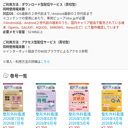
ご利用方法
ダウンロード型配信サービス（買切型）
同時使用端末数
3
対応OS
iOS最新の２世代前まで / Android最新の２世代前まで
※コンテンツの使用にあたり、専用ビューアisho.jpが必要
※Androidは、Android２世代前の端末のうち、国内キャリア経由で販売されている端
末（Xperia、GALAXY、AQUOS、ARROWS、Nexusなど）にて動作確認しています
必要メモリ容量
52 MB以上
ご利用方法
アクセス型配信サービス（買切型）
同時使用端末数
1
※インターネット経由でのWEBブラウザによるアクセス参照
※導入・利用方法の詳細は
こちら
巻号一覧
整形外科看護
整形外科看護
整形外科看護
整形外科看護
2026年7月号
2026年6月号
2026年5月号
2026年4月号
2026年7月号
2026年6月号
2026年5月号
2026年4月号
¥2,200
¥2,200
¥2,200
¥2,200