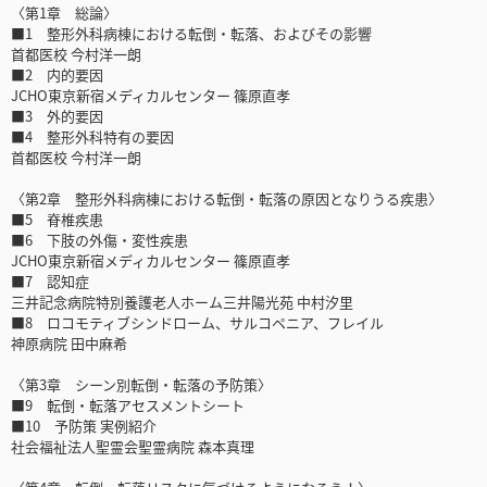
〈第1章 総論〉
■1 整形外科病棟における転倒・転落、およびその影響
首都医校 今村洋一朗
■2 内的要因
JCHO東京新宿メディカルセンター 篠原直孝
■3 外的要因
■4 整形外科特有の要因
首都医校 今村洋一朗
〈第2章 整形外科病棟における転倒・転落の原因となりうる疾患〉
■5 脊椎疾患
■6 下肢の外傷・変性疾患
JCHO東京新宿メディカルセンター 篠原直孝
■7 認知症
三井記念病院特別養護老人ホーム三井陽光苑 中村汐里
■8 ロコモティブシンドローム、サルコペニア、フレイル
神原病院 田中麻希
〈第3章 シーン別転倒・転落の予防策〉
■9 転倒・転落アセスメントシート
■10 予防策 実例紹介
社会福祉法人聖霊会聖霊病院 森本真理