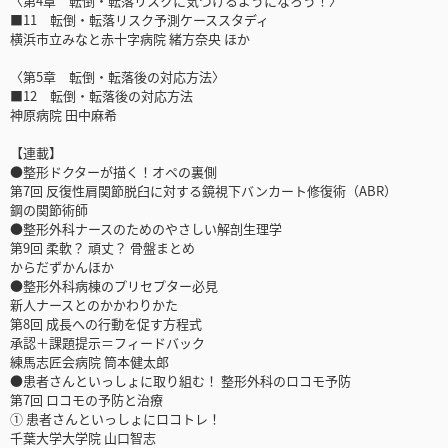
〈第4章 転倒・転落リスクに気づけるようになろう！〉
■11 転倒・転落リスク予測ケーススタディ
横浜市立みなと赤十字病院 緒方奈央 ほか
〈第5章 転倒・転落後の対応方法〉
■12 転倒・転落後の対応方法
神原病院 田中麻希
【連載】
●整形ドクターが描く！オペの裏側
第7回 反復性肩関節脱臼に対する鏡視下バンカート修復術（ABR）
鋼の関節術師
●整形外科ナースのためのやさしい解剖生理学
第9回 柔軟？ 頑丈？ 骨盤まとめ
からだずかんほか
●整形外科病棟のプリセプター必見
新人ナースとのかかわりかた
第8回 成長への行動を促す方程式
承認＋課題提示＝フィードバック
練馬志匠会病院 筒本健太郎
●患者さんといっしょに取り組む！ 整形外科のロコモ予防
第7回 ロコモの予防と治療
① 患者さんといっしょにロコトレ！
千葉大学大学院 山口智志