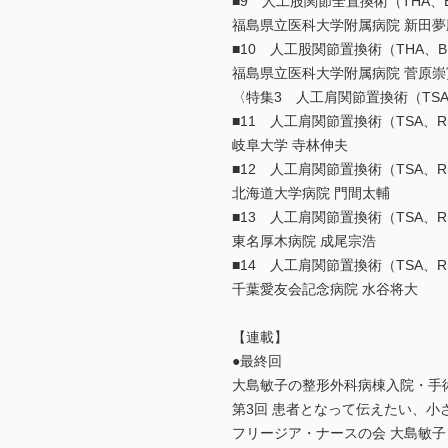
■9 人工股関節全置換術（THA、
福島県立医科大学附属病院 新田夢
■10 人工股関節置換術（THA、
福島県立医科大学附属病院 菅原崇
〈特集3 人工肩関節置換術（TSA
■11 人工肩関節置換術（TSA、
岐阜大学 寺林伸夫
■12 人工肩関節置換術（TSA、
北海道大学病院 門間太輔
■13 人工肩関節置換術（TSA、
東名厚木病院 成尾宗浩
■14 人工肩関節置換術（TSA、
千葉愛友会記念病院 水谷将大
【連載】
●最終回
大島敏子の整形外科病棟入院・手
第3回 患者となって伝えたい、小
フリージア・ナースの会 大島敏子