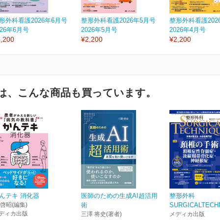
形外科看護2026年6月号
整形外科看護2026年5月号
整形外科看護202
026年6月号
2026年5月号
2026年4月号
,200
¥2,200
¥2,200
は、こんな商品も買っています。
んテキ 消化器
医師のための生成AI超活用
整形外科
 啓昭(編集)
術
SURGICALTECHN
ディカ出版
三澤 将史(著者)
メディカ出版