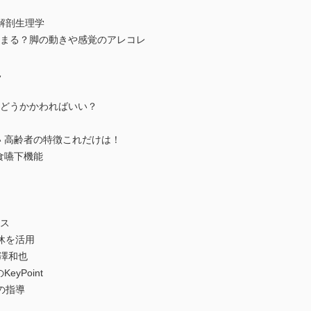
解剖生理学
決まる？脚の動きや感覚のアレコレ
見
にどうかかわればいい？
 高齢者の特徴これだけは！
食嚥下機能
ース
休を活用
澤和也
yPoint
の指導