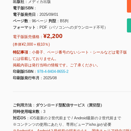
出版社
メディカ出版
電子版ISBN
電子版発売日
2025/09/01
ページ数
96ページ
判型
B5判
フォーマット
PDF（パソコンへのダウンロード不可）
¥2,200
電子版販売価格：
(本体¥2,000＋税10％)
特記事項
小冊子、ページ番号のないシート・シールなどは電子版
には収載しておりません。
掲載内容は発行当時の情報です。ご了承ください。
印刷版ISBN
978-4-8404-8655-2
印刷版発行年月
2025/08
ご利用方法
ダウンロード型配信サービス（買切型）
同時使用端末数
3
対応OS
iOS最新の２世代前まで / Android最新の２世代前まで
※コンテンツの使用にあたり、専用ビューアisho.jpが必要
※Androidは、Android２世代前の端末のうち、国内キャリア経由で販