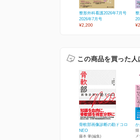
整形外科看護2026年7月号
整
2026年7月号
2
¥2,200
¥2
この商品を買った人
骨軟部画像診断の勘ドコロ
か
NEO
畑
メ
藤本 肇(編集)