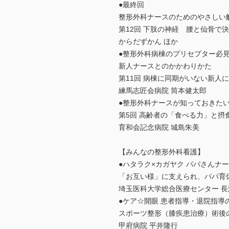
●最終回
整形外科ナースのためのやさしい
第12回 下肢の神経 腰と仙骨で
からだずかん ほか
●整形外科病棟のプリセプター必
新人ナースとのかかわりかた
第11回 病棟に同期がいない新人
練馬志匠会病院 筒本健太郎
●整形外科ナースが知っておきたい
第5回 高齢者の「食べる力」と摂
育和会記念病院 城島朱美
【みんなの整形外科看護】
●ハタラク×カガヤク パパさんナ
「お互い様」に支えられ、パパ育
埼玉医科大学総合医療センター 長
●ケア☆開眼 患者指導・退院指導のKe
スポーツ整形（膝疾患治療）術後
甲府病院 平井隆行