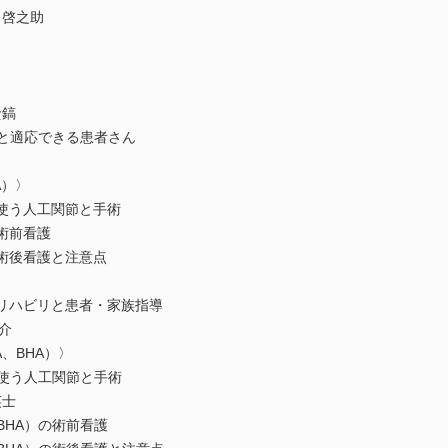
 啓之助
賢鎬
所と適応できる患者さん
A）〉
で使う人工関節と手術
の術前看護
の術後看護と注意点
のリハビリと患者・家族指導
介
、BHA）〉
で使う人工関節と手術
英士
BHA）の術前看護