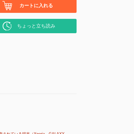
カートに入れる
ちょっと立ち読み
売されている端末（Xperia、GALAXY、