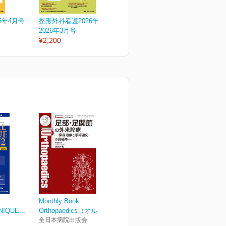
6年4月号
整形外科看護2026年3月号
整形外科看護2026年2月号
整
2026年3月号
2026年2月号
2
¥2,200
¥2,200
¥
Monthly Book
IQUE...
Orthopaedics（オルソペ...
全日本病院出版会