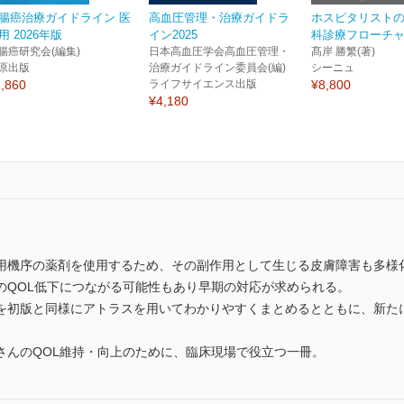
腸癌治療ガイドライン 医
高血圧管理・治療ガイドラ
ホスピタリスト
用 2026年版
イン2025
科診療フローチャー
腸癌研究会(編集)
日本高血圧学会高血圧管理・
髙岸 勝繁(著)
原出版
治療ガイドライン委員会(編)
シーニュ
,860
ライフサイエンス出版
¥8,800
¥4,180
用機序の薬剤を使用するため、その副作用として生じる皮膚障害も多様
のQOL低下につながる可能性もあり早期の対応が求められる。
を初版と同様にアトラスを用いてわかりやすくまとめるとともに、新た
さんのQOL維持・向上のために、臨床現場で役立つ一冊。