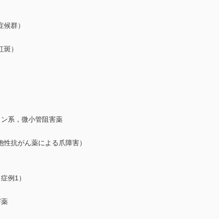
症候群）
紅斑）
）
リン系，微小管阻害薬
性抗がん薬による爪障害）
症例1）
害薬