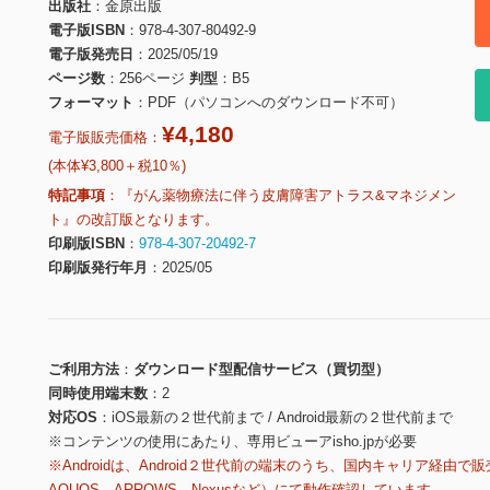
出版社
金原出版
電子版ISBN
978-4-307-80492-9
電子版発売日
2025/05/19
ページ数
256ページ
判型
B5
フォーマット
PDF（パソコンへのダウンロード不可）
¥4,180
電子版販売価格：
(本体¥3,800＋税10％)
特記事項
『がん薬物療法に伴う皮膚障害アトラス&マネジメン
ト』の改訂版となります。
印刷版ISBN
978-4-307-20492-7
印刷版発行年月
2025/05
ご利用方法
ダウンロード型配信サービス（買切型）
同時使用端末数
2
対応OS
iOS最新の２世代前まで / Android最新の２世代前まで
※コンテンツの使用にあたり、専用ビューアisho.jpが必要
※Androidは、Android２世代前の端末のうち、国内キャリア経由で販
AQUOS、ARROWS、Nexusなど）にて動作確認しています