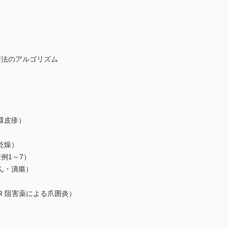
療法のアルゴリズム
様皮疹）
乾燥）
例1～7）
ん・潰瘍）
 阻害薬による爪囲炎）
）