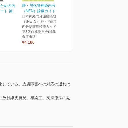
のための内
膵・消化管神経内分泌腫瘍
ト 第...
（NEN）診療ガイドライ...
日本神経内分泌腫瘍研究会
（JNETS） 膵・消化管神経
内分泌腫瘍診療ガイドライン
第3版作成委員会(編集)
金原出版
¥4,180
化している。皮膚障害への対応の遅れは
に放射線皮膚炎、感染症、支持療法の副