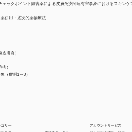
ェックポイント阻害薬による皮膚免疫関連有害事象におけるスキンケ
害薬併用・逐次的薬物療法
線皮膚炎）
疱疹）
象（症例1～3）
）
テゴリー
アカウントサービス