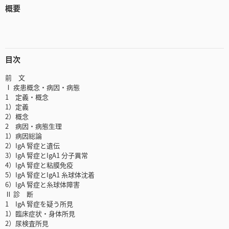
概要
目次
前 文
Ⅰ 疾患概念・病因・病態
1 定義・概念
1）定義
2）概念
2 病因・病態生理
1）病因総論
2）IgA 腎症と遺伝
3）IgA 腎症とIgA1 分子異常
4）IgA 腎症と粘膜免疫
5）IgA 腎症とIgA1 糸球体沈着
6）IgA 腎症と糸球体障害
Ⅱ 診 断
1 IgA 腎症を疑う所見
1）臨床症状・身体所見
2）尿検査所見