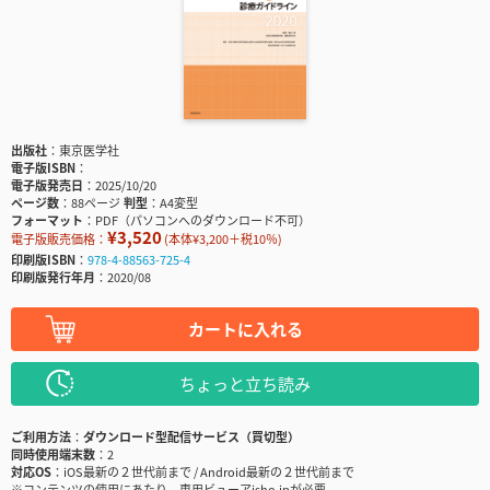
出版社
東京医学社
電子版ISBN
電子版発売日
2025/10/20
ページ数
88ページ
判型
A4変型
フォーマット
PDF（パソコンへのダウンロード不可）
¥3,520
電子版販売価格：
(本体¥3,200＋税10％)
印刷版ISBN
978-4-88563-725-4
印刷版発行年月
2020/08
カートに入れる
ちょっと立ち読み
ご利用方法
ダウンロード型配信サービス（買切型）
同時使用端末数
2
対応OS
iOS最新の２世代前まで / Android最新の２世代前まで
※コンテンツの使用にあたり、専用ビューアisho.jpが必要