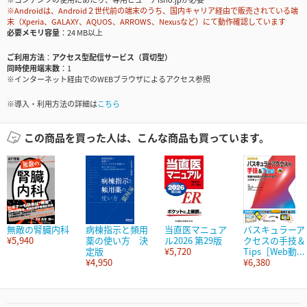
※Androidは、Android２世代前の端末のうち、国内キャリア経由で販売されている端
末（Xperia、GALAXY、AQUOS、ARROWS、Nexusなど）にて動作確認しています
必要メモリ容量
24 MB以上
ご利用方法
アクセス型配信サービス（買切型）
同時使用端末数
1
※インターネット経由でのWEBブラウザによるアクセス参照
※導入・利用方法の詳細は
こちら
この商品を買った人は、こんな商品も買っています。
無敵の腎臓内科
病棟指示と頻用
当直医マニュア
バスキュラーア
¥5,940
薬の使い方 決
ル2026 第29版
クセスの手技＆
定版
¥5,720
Tips［Web動...
¥4,950
¥6,380