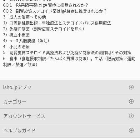
CQ 1 RA系阻害薬はIgA 腎症に推奨されるか？
CQ 2 副腎皮質ステロイド薬はIgA腎症に推奨されるか？
3 成人の治療～その他
1）口蓋扁桃摘出術；単独療法とステロイドパルス併用療法
2）免疫抑制薬（副腎皮質ステロイドを除く）
3）抗血小板薬
4）n—3 系脂肪酸（魚油）
4 小児の治療
5 副腎皮質ステロイド薬療法および免疫抑制療法の副作用とその対策
6 食事（食塩摂取制限／たんぱく質摂取制限），生活（肥満対策／運動
制限／禁煙／飲酒）
isho.jpアプリ
カテゴリー
アカウントサービス
ヘルプ＆ガイド