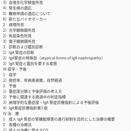
3）血液生化学検査所見
4）腎生検の適応
5）難病申請の適応について
6）新たなバイオマーカー
2 病理所見
1）光学顕微鏡所見
2）免疫染色所見
3）電子顕微鏡所見
3 診断および鑑別診断
1）IgA 腎症の診断
2）IgA腎症の特殊型（atypical forms of IgA nephropathy）
3）IgA 腎症と鑑別を要する疾患
Ⅲ 疫学・予後
1 疫学
1）発症率，有病患者数，自然経過
2 予後
1）重症度分類と予後評価の考え方
2）予後に関連する経過中の判定指標
3）病理学的な重症度・IgA 腎症診療指針による予後評価
4）IgA腎症診療指針第3 版
Ⅳ 治 療
1 成人 IgA 腎症の腎機能障害の進行抑制を目的とした治療の概要
2 各種の治療法
1）成人の治療に関するCQ