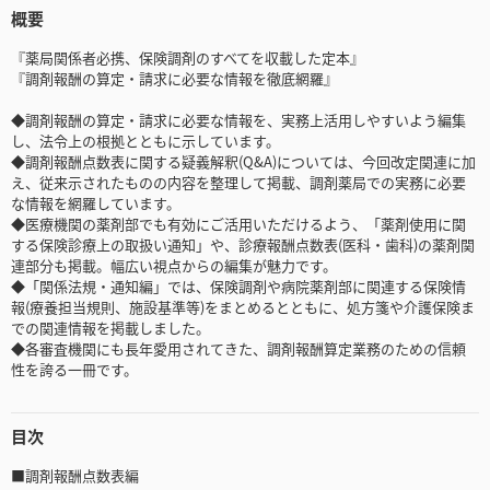
概要
『薬局関係者必携、保険調剤のすべてを収載した定本』
『調剤報酬の算定・請求に必要な情報を徹底網羅』
◆調剤報酬の算定・請求に必要な情報を、実務上活用しやすいよう編集
し、法令上の根拠とともに示しています。
◆調剤報酬点数表に関する疑義解釈(Q&A)については、今回改定関連に加
え、従来示されたものの内容を整理して掲載、調剤薬局での実務に必要
な情報を網羅しています。
◆医療機関の薬剤部でも有効にご活用いただけるよう、「薬剤使用に関
する保険診療上の取扱い通知」や、診療報酬点数表(医科・歯科)の薬剤関
連部分も掲載。幅広い視点からの編集が魅力です。
◆「関係法規・通知編」では、保険調剤や病院薬剤部に関連する保険情
報(療養担当規則、施設基準等)をまとめるとともに、処方箋や介護保険ま
での関連情報を掲載しました。
◆各審査機関にも長年愛用されてきた、調剤報酬算定業務のための信頼
性を誇る一冊です。
目次
■調剤報酬点数表編