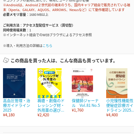
※コンテンツの使用にあたり、専用ビューアisho.jpが必要
※Androidは、Android２世代前の端末のうち、国内キャリア経由で販売されている端
末（Xperia、GALAXY、AQUOS、ARROWS、Nexusなど）にて動作確認しています
必要メモリ容量
1680 MB以上
ご利用方法
アクセス型配信サービス（買切型）
同時使用端末数
1
※インターネット経由でのWEBブラウザによるアクセス参照
※導入・利用方法の詳細は
こちら
この商品を買った人は、こんな商品も買っています。
高血圧管理・治
褥瘡・創傷のド
保健師ジャーナ
小児慢性機能性
療ガイドライン
レッシング材・
ル Vol.81 No.5
便秘症診療ガイ
2025
外用薬の選び...
¥1,760
ドライン 2025..
¥4,180
¥2,420
¥4,400