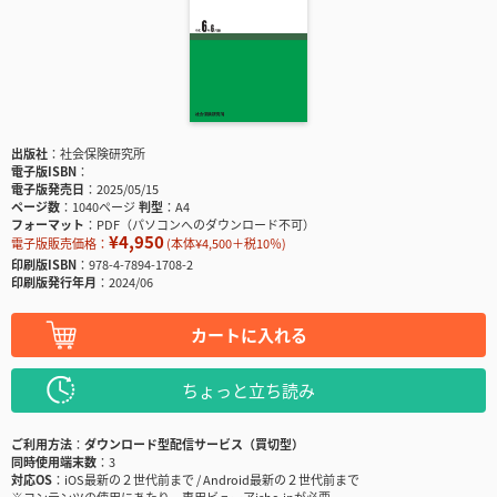
出版社
社会保険研究所
電子版ISBN
電子版発売日
2025/05/15
ページ数
1040ページ
判型
A4
フォーマット
PDF（パソコンへのダウンロード不可）
¥4,950
電子版販売価格：
(本体¥4,500＋税10％)
印刷版ISBN
978-4-7894-1708-2
印刷版発行年月
2024/06
カートに入れる
ちょっと立ち読み
ご利用方法
ダウンロード型配信サービス（買切型）
同時使用端末数
3
対応OS
iOS最新の２世代前まで / Android最新の２世代前まで