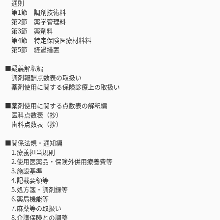
通則
第1節 調剤技術料
第2節 薬学管理料
第3節 薬剤料
第4節 特定保険医療材料料
第5節 経過措置
■疑義解釈編
調剤報酬点数表の取扱い
薬剤使用に関する保険診療上の取扱い
■薬剤使用に関する点数表の解釈編
医科点数表（抄）
歯科点数表（抄）
■関係法規・通知編
1.療養担当規則
2.使用医薬品・保険外併用療養費等
3.施設基準
4.記載要領等
5.処方箋・調剤録等
6.薬局機能等
7.麻薬等の取扱い
8.介護保険との調整