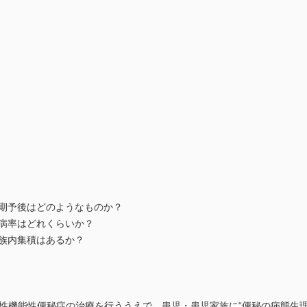
の長期予後はどのようなものか？
有病率はどれくらいか？
家族内集積はあるか？
ment 1 小児慢性機能性便秘症の治療を行ううえで，患児・患児家族に“便秘の