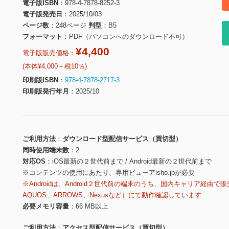
電子版ISBN
978-4-7878-8252-3
電子版発売日
2025/10/03
ページ数
248ページ
判型
B5
フォーマット
PDF（パソコンへのダウンロード不可）
¥4,400
電子版販売価格：
(本体¥4,000＋税10％)
印刷版ISBN
978-4-7878-2717-3
印刷版発行年月
2025/10
ご利用方法
ダウンロード型配信サービス（買切型）
同時使用端末数
2
対応OS
iOS最新の２世代前まで / Android最新の２世代前まで
※コンテンツの使用にあたり、専用ビューアisho.jpが必要
※Androidは、Android２世代前の端末のうち、国内キャリア経由で販
AQUOS、ARROWS、Nexusなど）にて動作確認しています
必要メモリ容量
66 MB以上
ご利用方法
アクセス型配信サービス（買切型）