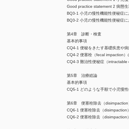
Good practice statem
BQ3-1 小児の慢性機能性便秘症
BQ3-2 小児の慢性機能性便秘
第4章 診断・検査
基本的事項
CQ4-1 便秘をきたす基礎疾患
CQ4-2 便塞栓（fecal impac
CQ4-3 難治性便秘症（intractabl
第5章 治療総論
基本的事項
CQ5-1 どのような手順で小児
第6章 便塞栓除去（disimpactio
CQ6-1 便塞栓除去（disimpac
CQ6-2 便塞栓除去（disimpa