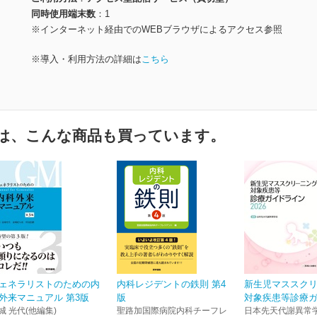
同時使用端末数
1
※インターネット経由でのWEBブラウザによるアクセス参照
※導入・利用方法の詳細は
こちら
は、こんな商品も買っています。
ェネラリストのための内
内科レジデントの鉄則 第4
新生児マススク
外来マニュアル 第3版
版
対象疾患等診療ガイ
城 光代(他編集)
聖路加国際病院内科チーフレ
日本先天代謝異常学