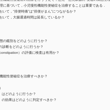
ent 2 病態生理に基づいて，小児慢性機能性便秘症を治療することは重要である．
において，“排便時痛”は“排便がまん”につながるか？
症において，大腸通過時間は延長しているか？
や病態の鑑別をどのように行うか？
tion）の診断をどのように行うか？
e constipation）の評価に検査は有用か？
慢性機能性便秘症を治療すべきか？
n）
tion）はどのように行うか？
ction）の効果はどのように判定すべきか？