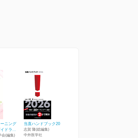
リーニング
当直ハンドブック2026
ドラ...
志賀 隆(総編集)
中外医学社
会(編集)