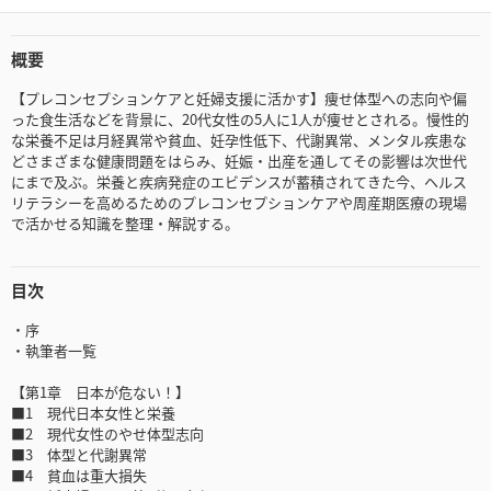
概要
【プレコンセプションケアと妊婦支援に活かす】痩せ体型への志向や偏
った食生活などを背景に、20代女性の5人に1人が痩せとされる。慢性的
な栄養不足は月経異常や貧血、妊孕性低下、代謝異常、メンタル疾患な
どさまざまな健康問題をはらみ、妊娠・出産を通してその影響は次世代
にまで及ぶ。栄養と疾病発症のエビデンスが蓄積されてきた今、ヘルス
リテラシーを高めるためのプレコンセプションケアや周産期医療の現場
で活かせる知識を整理・解説する。
目次
・序
・執筆者一覧
【第1章 日本が危ない！】
■1 現代日本女性と栄養
■2 現代女性のやせ体型志向
■3 体型と代謝異常
■4 貧血は重大損失