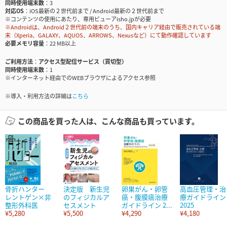
同時使用端末数
3
対応OS
iOS最新の２世代前まで / Android最新の２世代前まで
※コンテンツの使用にあたり、専用ビューアisho.jpが必要
※Androidは、Android２世代前の端末のうち、国内キャリア経由で販売されている端
末（Xperia、GALAXY、AQUOS、ARROWS、Nexusなど）にて動作確認しています
必要メモリ容量
22 MB以上
ご利用方法
アクセス型配信サービス（買切型）
同時使用端末数
1
※インターネット経由でのWEBブラウザによるアクセス参照
※導入・利用方法の詳細は
こちら
この商品を買った人は、こんな商品も買っています。
骨折ハンター
決定版 新生児
卵巣がん・卵管
高血圧管理・治
レントゲン×非
のフィジカルア
癌・腹膜癌治療
療ガイドライン
整形外科医
セスメント
ガイドライン 2...
2025
¥5,280
¥5,500
¥4,290
¥4,180