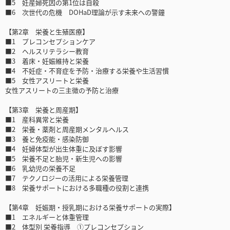
■5 妊産婦死因の第1位は自殺
■6 次世代の危機 DOHaD理論が示す未来への警鐘
【第2章 栄養と生殖医療】
■1 プレコンセプションケア
■2 ヘルスリテラシー教育
■3 着床・妊娠維持と栄養
■4 不妊症・不育症を予防・治療する栄養や生活習慣
■5 女性アスリートと栄養
女性アスリートの三主徴の予防と治療
【第3章 栄養と周産期】
■1 産科異常と栄養
■2 栄養・薬剤と周産期メンタルヘルス
■3 養と免疫能・感染防御
■4 妊婦体型が出生体重に及ぼす影響
■5 栄養不足と胎児・新生児への影響
■6 乳幼児の栄養不足
■7 テクノロジーの活用による栄養管理
■8 栄養サポートにおける多職種の役割と連携
【第4章 妊娠期・授乳期における栄養サポートの実際】
■1 エネルギーと体重管理
■2 体型別 栄養指導 ①プレコンセプション