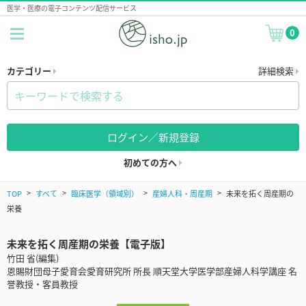
医学・医療の電子コンテンツ配信サービス
0
カテゴリー
詳細検索
ログイン／新規登録
初めての方へ
TOP
すべて
臨床医学（領域別）
産婦人科・周産期
未来を拓く周産期の
栄養
未来を拓く周産期の栄養【電子版】
竹田 省(編集)
恩賜財団母子愛育会愛育研究所 所長 順天堂大学医学部産婦人科学講座 名
誉教授・客員教授