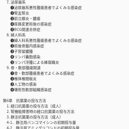
7. 泌尿器系
❶泌尿器系悪性腫瘍患者でよくみる感染症
❷腎盂腎炎
❸前立腺炎・膿瘍
❹尿路変更術後の感染症
❺BCG関連合併症
8. 婦人科系
❶婦人科系悪性腫瘍患者でよくみる感染症
❷術後骨盤内感染症
❸子宮留膿腫
❹リンパ囊胞感染
❺リンパ浮腫による蜂窩織炎
9. 骨・軟部腫瘍関連
❶骨・軟部腫瘍患者でよくみる感染症
❷椎体椎間板炎
❸人工物の感染
❹壊死性軟部組織感染症
第6章 抗菌薬の投与方法
1. 経口抗菌薬の投与方法（成人）
2. 腎機能障害時の経口抗菌薬の投与方法
3. 静注抗菌薬の投与方法（成人）
4-1．静注用バンコマイシンの初期投与量
4-2．静注用アミノグリコシドの初期投与量