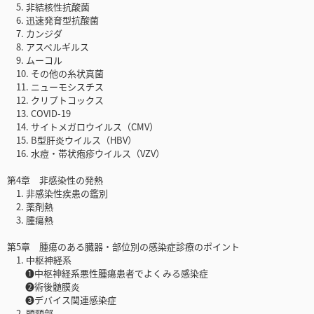
5. 非結核性抗酸菌
6. 迅速発育型抗酸菌
7. カンジダ
8. アスペルギルス
9. ムーコル
10. その他の糸状真菌
11. ニューモシスチス
12. クリプトコックス
13. COVID-19
14. サイトメガロウイルス（CMV）
15. B型肝炎ウイルス（HBV）
16. 水痘・帯状疱疹ウイルス（VZV）
第4章 非感染性の発熱
1. 非感染性疾患の鑑別
2. 薬剤熱
3. 腫瘍熱
第5章 腫瘍のある臓器・部位別の感染症診療のポイント
1. 中枢神経系
❶中枢神経系悪性腫瘍患者でよくみる感染症
❷術後髄膜炎
❸デバイス関連感染症
2. 頭頸部