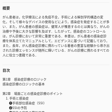
概要
がん患者は，化学療法による免疫不全，手術による解剖学的構造の変
化，そして様々なデバイスの使用などにより，感染症を発症することが多
い．また，がん患者の感染症は，健常人が罹患するのとは異なり，がんの
治療や予後に大きな影響を及ぼす．したがって，感染症のコントロール
は，がん診療において非常に重要である．本書は，がん患者の感染症診
療を体系立てたマニュアルとして，エビデンスに基づいて記載しており，
また，長年，がん感染症診療に携わっている著者の豊富な経験から導き出
された診療エッセンスが随所に輝いている．がんの診療に携わるすべての
人に役立つ書籍である．
目次
第1章 感染症診療のロジック
感染症診療のロジックの基本
第2章 場面ごとの感染症診療のポイント
1. 手術と感染症
❶手術部位感染症（SSI）
❷SSIの予防