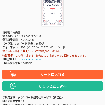
出版社
南山堂
電子版ISBN
978-4-525-98595-0
電子版発売日
2025/05/28
ページ数
320ページ
判型
B6変型
フォーマット
PDF（パソコンへのダウンロード不可）
¥3,960
電子版販売価格：
(本体¥3,600＋税10％)
特記事項
この電子版では、都合により掲載できない図が１点あります。
印刷版ISBN
978-4-525-42211-0
印刷版発行年月
2025/05
カートに入れる
ちょっと立ち読み
ご利用方法
ダウンロード型配信サービス（買切型）
同時使用端末数
2
対応OS
iOS最新の２世代前まで / Android最新の２世代前まで