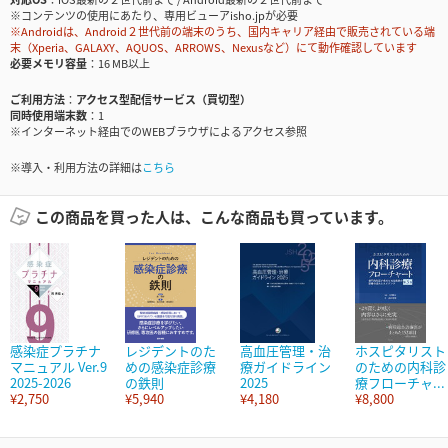
※コンテンツの使用にあたり、専用ビューアisho.jpが必要
※Androidは、Android２世代前の端末のうち、国内キャリア経由で販売されている端
末（Xperia、GALAXY、AQUOS、ARROWS、Nexusなど）にて動作確認しています
必要メモリ容量
16 MB以上
ご利用方法
アクセス型配信サービス（買切型）
同時使用端末数
1
※インターネット経由でのWEBブラウザによるアクセス参照
※導入・利用方法の詳細は
こちら
この商品を買った人は、こんな商品も買っています。
感染症プラチナ
レジデントのた
高血圧管理・治
ホスピタリスト
マニュアル Ver.9
めの感染症診療
療ガイドライン
のための内科診
2025-2026
の鉄則
2025
療フローチャ...
¥2,750
¥5,940
¥4,180
¥8,800