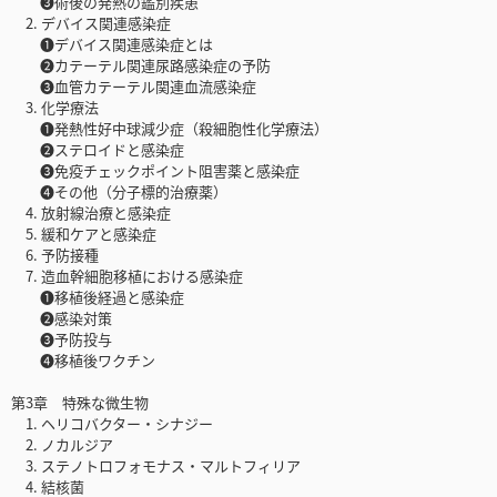
❸術後の発熱の鑑別疾患
2. デバイス関連感染症
❶デバイス関連感染症とは
❷カテーテル関連尿路感染症の予防
❸血管カテーテル関連血流感染症
3. 化学療法
❶発熱性好中球減少症（殺細胞性化学療法）
❷ステロイドと感染症
❸免疫チェックポイント阻害薬と感染症
❹その他（分子標的治療薬）
4. 放射線治療と感染症
5. 緩和ケアと感染症
6. 予防接種
7. 造血幹細胞移植における感染症
❶移植後経過と感染症
❷感染対策
❸予防投与
❹移植後ワクチン
第3章 特殊な微生物
1. ヘリコバクター・シナジー
2. ノカルジア
3. ステノトロフォモナス・マルトフィリア
4. 結核菌