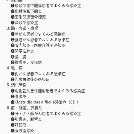
❶頭頸部悪性腫瘍患者でよくみる感染症
❷化膿性耳下腺炎
❸薬剤関連顎骨壊死
❹深頸部感染症
3. 肺・食道・縦隔
❶肺がん患者でよくみる感染症
❷食道がん患者でよくみる感染症
❸院内肺炎・医療介護関連肺炎
❹閉塞性肺炎
❺膿 胸
❻縦隔炎，食道瘻
4. 乳 房
❶乳がん患者でよくみる感染症
❷乳房再建後の感染症
5. 消化管系
❶消化管系悪性腫瘍患者でよくみる感染症
❷腹膜炎
❸Clostridioides difficile感染症（CDI）
6. 肝・胆道，膵臓系
❶肝・胆・膵がん患者でよくみる感染症
❷胆囊炎，胆管炎
❸肝膿瘍
❹膵液瘻感染