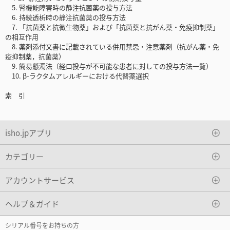
5. 腎機能障害時の静注抗菌薬の投与方法
6. 持続透析時の静注抗菌薬の投与方法
7. 「抗菌薬と抗微生物薬」および「抗菌薬と抗がん薬・免疫抑制薬」
の相互作用
8. 薬剤添付文書に記載されている併用禁忌・注意薬剤（抗がん薬・免
疫抑制薬，抗菌薬）
9. 簡易懸濁法（経口投与が不可能な患者に対しての投与方法一覧）
10. β-ラクタムアレルギーにおける代替薬選択
索 引
isho.jpアプリ
カテゴリー
アカウントサービス
ヘルプ＆ガイド
シリアル番号をお持ちの方