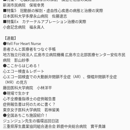
新潟市民病院 保坂幸男
■特集5 冠動脈の解剖・虚血性心疾患の病態と治療の実際
日本医科大学多摩永山病院 佐藤達志
■特集Ex カテーテルアブレーション治療の実際
小倉記念病院 福永真人
【連載】
●Yell For Heart Nurse
患者さんと医療者をつなぐ手帳
地方独立行政法人 広島市立病院機構 広島市立北部医療センター安佐市民
病院 影山紗季
●ここからはじめる！
心エコー検査＆レポート
心エコー図検査での大動脈弁閉鎖不全症（AR）、僧帽弁閉鎖不全症
（MR）の見方
藤田医科大学病院 小林洋平
●現場で生かす
心不全療養指導士の症例報告書
症例報告書は何のために書く？
東京女子医科大学病院 若林留美
●全国あちこち施設紹介！
ジュンジュン先生の循環巡回日誌
三重県厚生農業協同組合連合会 鈴鹿中央総合病院 實平貴雄