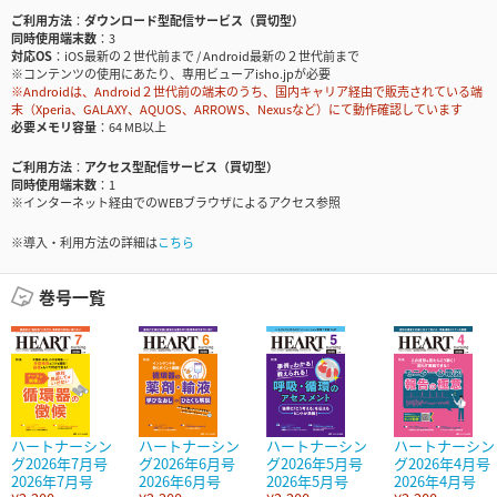
ご利用方法
ダウンロード型配信サービス（買切型）
同時使用端末数
3
対応OS
iOS最新の２世代前まで / Android最新の２世代前まで
※コンテンツの使用にあたり、専用ビューアisho.jpが必要
※Androidは、Android２世代前の端末のうち、国内キャリア経由で販売されている端
末（Xperia、GALAXY、AQUOS、ARROWS、Nexusなど）にて動作確認しています
必要メモリ容量
64 MB以上
ご利用方法
アクセス型配信サービス（買切型）
同時使用端末数
1
※インターネット経由でのWEBブラウザによるアクセス参照
※導入・利用方法の詳細は
こちら
巻号一覧
ハートナーシン
ハートナーシン
ハートナーシン
ハートナーシン
グ2026年7月号
グ2026年6月号
グ2026年5月号
グ2026年4月号
2026年7月号
2026年6月号
2026年5月号
2026年4月号