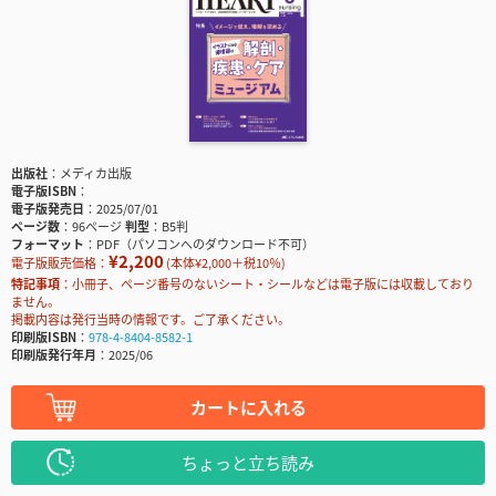
出版社
メディカ出版
電子版ISBN
電子版発売日
2025/07/01
ページ数
96ページ
判型
B5判
フォーマット
PDF（パソコンへのダウンロード不可）
¥2,200
電子版販売価格：
(本体¥2,000＋税10％)
特記事項
小冊子、ページ番号のないシート・シールなどは電子版には収載しており
ません。
掲載内容は発行当時の情報です。ご了承ください。
印刷版ISBN
978-4-8404-8582-1
印刷版発行年月
2025/06
カートに入れる
ちょっと立ち読み