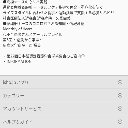
●病棟ナースの心リハ実践
運動＆栄養＆服薬……セルフケア指導で再発・重症化を防ぐ！
ライフスタイルに合わせた食事と運動指導で支援する心臓リハビリ
社会医療法人近森会 近森病院 久家由美
●循環器ナースのココロ揺さぶる知識・情報満載！
Monthly of Heart
心不全患者さんとオーラルフレイル
第3回 ～症例から学ぶ～
広島大学病院 西 裕美
・第22回日本循環器看護学会学術集会のご案内①
・INFORMATION
isho.jpアプリ
カテゴリー
アカウントサービス
ヘルプ＆ガイド