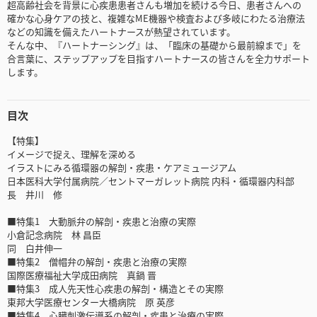
超高齢社会を背景に心疾患患者さんも増加を続ける今日、患者さんへの
確かな心身ケアの技と、複雑なME機器や検査および多岐にわたる治療法
などの知識を備えたハートナースが熱望されています。
そんな中、『ハートナーシング』は、「臨床の基礎から最前線まで」を
合言葉に、ステップアップを目指すハートナースの皆さんを全力サポート
します。
目次
【特集】
イメージで捉え、理解を深める
イラストにみる循環器の解剖・疾患・ケアミュージアム
日本医科大学付属病院／セントマーガレット病院 内科・循環器内科部
長 井川 修
■特集1 大動脈弁の解剖・疾患と治療の実際
小倉記念病院 林 昌臣
同 白井伸一
■特集2 僧帽弁の解剖・疾患と治療の実際
国際医療福祉大学成田病院 真鍋 晋
■特集3 成人先天性心疾患の解剖・構造とその実際
東邦大学医療センター大橋病院 原 英彦
■特集4 心臓刺激伝導系の解剖・疾患と治療の実際