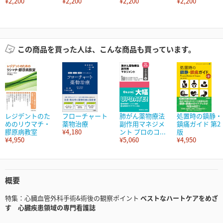
¥2,200
¥2,200
¥2,200
¥2,200
この商品を買った人は、こんな商品も買っています。
レジデントのた
フローチャート
肺がん薬物療法
処置時の鎮静・
めのリウマチ・
薬物治療
副作用マネジメ
鎮痛ガイド 第2
膠原病教室
¥4,180
ント プロのコ...
版
¥4,950
¥5,060
¥4,950
概要
特集：心臓血管外科手術&術後の観察ポイント
ベストなハートケアをめざ
す 心臓疾患領域の専門看護誌