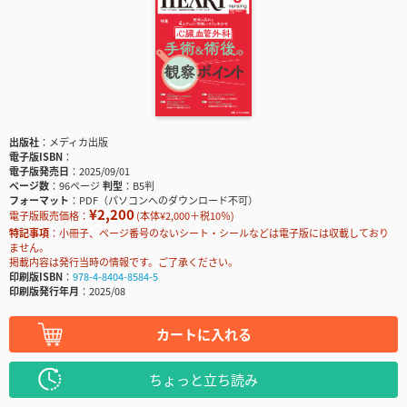
出版社
メディカ出版
電子版ISBN
電子版発売日
2025/09/01
ページ数
96ページ
判型
B5判
フォーマット
PDF（パソコンへのダウンロード不可）
¥2,200
電子版販売価格：
(本体¥2,000＋税10％)
特記事項
小冊子、ページ番号のないシート・シールなどは電子版には収載しており
ません。
掲載内容は発行当時の情報です。ご了承ください。
印刷版ISBN
978-4-8404-8584-5
印刷版発行年月
2025/08
カートに入れる
ちょっと立ち読み