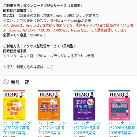
ご利用方法
ダウンロード型配信サービス（買切型）
同時使用端末数
3
対応OS
iOS最新の２世代前まで / Android最新の２世代前まで
※コンテンツの使用にあたり、専用ビューアisho.jpが必要
※Androidは、Android２世代前の端末のうち、国内キャリア経由で販売されている端
末（Xperia、GALAXY、AQUOS、ARROWS、Nexusなど）にて動作確認しています
必要メモリ容量
58 MB以上
ご利用方法
アクセス型配信サービス（買切型）
同時使用端末数
1
※インターネット経由でのWEBブラウザによるアクセス参照
※導入・利用方法の詳細は
こちら
巻号一覧
ハートナーシン
ハートナーシン
ハートナーシン
ハートナーシン
グ2026年7月号
グ2026年6月号
グ2026年5月号
グ2026年4月号
2026年7月号
2026年6月号
2026年5月号
2026年4月号