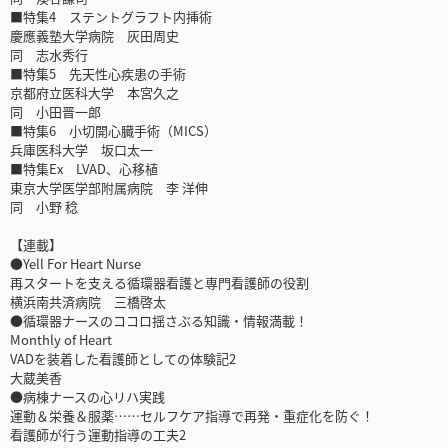
■特集4 ステントグラフト内挿術
慶應義塾大学病院 灰田周史
同 志水秀行
■特集5 先天性心疾患の手術
京都府立医科大学 本宮久之
同 小田晋一郎
■特集6 小切開心臓手術（MICS）
兵庫医科大学 坂口太一
■特集Ex LVAD、心移植
東京大学医学部附属病院 李 洋伸
同 小野 稔
【連載】
●Yell For Heart Nurse
再スタートを支える循環器看護と専門看護師の役割
横浜南共済病院 三橋啓太
●循環器ナースのココロ揺さぶる知識・情報満載！
Monthly of Heart
VADを装着した看護師としての体験記2
大蔵美香
●病棟ナースの心リハ実践
運動＆栄養＆服薬……セルフケア指導で再発・重症化を防ぐ！
看護師が行う運動指導の工夫2