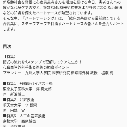
超高齢社会を背景に心疾患患者さんも増加を続ける今日、患者さんへの
確かな心身ケアの技と、複雑なME機器や検査および多岐にわたる治療法
などの知識を備えたハートナースが熱望されています。
そんな中、『ハートナーシング』は、「臨床の基礎から最前線まで」を
合言葉に、ステップアップを目指すハートナースの皆さんを全力サポート
します。
目次
【特集】
術式の流れを4ステップで理解してケアに生かす
心臓血管外科手術＆術後の観察ポイント
プランナー 九州大学大学院 医学研究院 循環器外科 教授 塩瀬 明
■特集1 冠動脈バイパス手術
東京女子医科大学 澤 真太郎
同 新浪博士
■特集2 弁置換術
順天堂大学 李 智榮
同 田端 実
■特集3 人工血管置換術
京都大学 西尾博臣
同 湊谷謙司