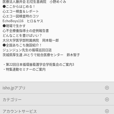
医療法人藤井会 石切生喜病院 小野めぐみ
●ここからはじめる！
心エコー検査＆レポート
心エコー図検査時のコツ
EchoBoys116 ヒロ＆ヤス
●現場で生かす
心不全療養指導士の症例報告書
どんなことを書けばいい？
大分大学医学部附属病院 岡本聡一郎
●全国あちこち施設紹介！
ジュンジュン先生の循環巡回日誌
茨城県厚生連 JAとりで総合医療センター 鈴木智子
・第22回日本循環器看護学会学術集会のご案内3
・特集連動セミナーのご案内
isho.jpアプリ
カテゴリー
アカウントサービス