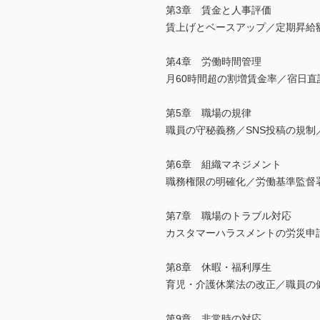
第3章 賃金と人事評価
賃上げとベースアップ／定期昇給
第4章 労働時間管理
月60時間超の割増賃金率／宿日
第5章 職場の規律
職員の守秘義務／SNS投稿の規
第6章 組織マネジメント
職務権限の明確化／労働基準監督
第7章 職場のトラブル対応
カスタマーハラスメントの労災申
第8章 休暇・福利厚生
育児・介護休業法の改正／職員の
第9章 非常時の対応