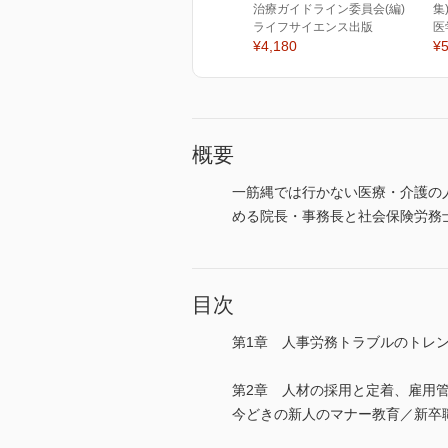
治療ガイドライン委員会(編)
集
ライフサイエンス出版
医
¥4,180
¥5
概要
一筋縄では行かない医療・介護の
める院長・事務長と社会保険労務
目次
第1章 人事労務トラブルのトレ
第2章 人材の採用と定着、雇用
今どきの新人のマナー教育／新卒