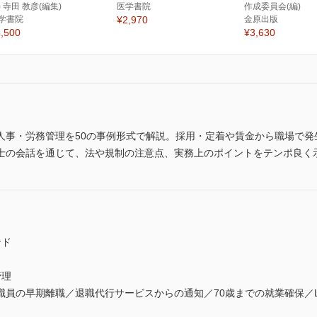
) 寺田 教彦(編集)
医学書院
作成委員会(編)
学書院
¥2,970
金原出版
,500
¥3,630
人事・労務管理を50の事例形式で解説。採用・定着や賃金から職場で発
士の会話を通じて、法や規制の注意点、実務上のポイントをテンポ良く
ンド
管理
職員の早期離職／退職代行サービスからの通知／70歳までの就業確保／L