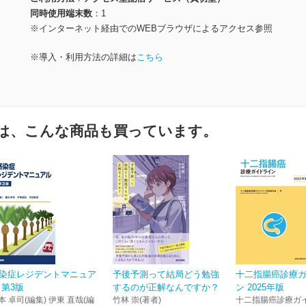
同時使用端末数
1
※インターネット経由でのWEBブラウザによるアクセス参照
※導入・利用方法の詳細は
こちら
は、こんな商品も買っています。
染症レジデントマニュア
予後予測って結局どう勉強
十二指腸癌診療
 第3版
するのが正解なんですか？
ン 2025年版
本 卓司(編集) 伊東 直哉(編
竹林 崇(著者)
十二指腸癌診療ガ