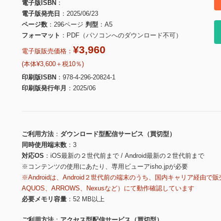
電子版ISBN
電子版発売日
2025/06/23
ページ数
296ページ
判型
A5
フォーマット
PDF（パソコンへのダウンロード不可）
¥3,960
電子版販売価格：
(本体¥3,600＋税10％)
印刷版ISBN
978-4-296-20824-1
印刷版発行年月
2025/06
ご利用方法
ダウンロード型配信サービス（買切型）
同時使用端末数
3
対応OS
iOS最新の２世代前まで / Android最新の２世代前まで
※コンテンツの使用にあたり、専用ビューアisho.jpが必要
※Androidは、Android２世代前の端末のうち、国内キャリア経由で販
AQUOS、ARROWS、Nexusなど）にて動作確認しています
必要メモリ容量
52 MB以上
ご利用方法
アクセス型配信サービス（買切型）