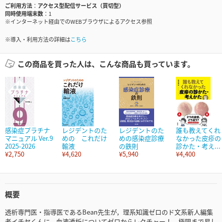
ご利用方法
アクセス型配信サービス（買切型）
同時使用端末数
1
※インターネット経由でのWEBブラウザによるアクセス参照
※導入・利用方法の詳細は
こちら
この商品を買った人は、こんな商品も買っています。
感染症プラチナ
レジデントのた
レジデントのた
誰も教えてくれ
マニュアル Ver.9
めの これだけ
めの感染症診療
なかった皮疹の
2025-2026
輸液
の鉄則
診かた・考え...
¥2,750
¥4,620
¥5,940
¥4,400
概要
透析専門医・指導医であるBean先生が，理系知識ゼロのド文系新人編集
者イチヤくんに，血液透析についてゼロからレクチャー！ 極限まで易し