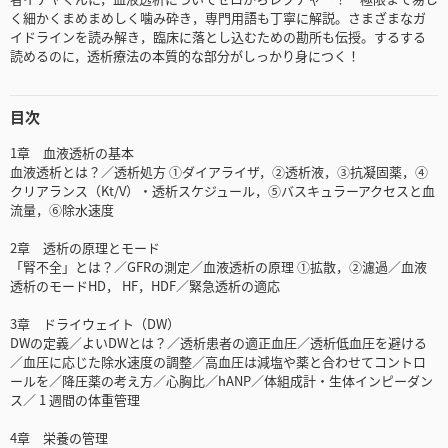
く細かくまめまめしく噛み砕き，専門用語も丁寧に解説。さまざまなガ
イドラインを読み解き，臨床に落とし込むための勘所も伝授。するする
読めるのに，透析療法の本質的な部分がしっかり身につく！
目次
1章 血液透析の基本
血液透析とは？／透析処方 ①ダイアライザ，②透析液，③抗凝固薬，④
クリアランス（Kt/V）・透析スケジュール，⑤バスキュラーアクセスと血
流量，⑥除水速度
2章 透析の原理とモード
「腎不全」とは？／GFRの測定／血液透析の原理 ①拡散，②濾過／血液
透析のモードHD， HF，HDF／緊急透析の適応
3章 ドライウェイト（DW）
DWの定義／よいDWとは？／透析患者の適正血圧／透析低血圧を避ける
／血圧に応じた除水速度の調整／高血圧は減塩や薬と合わせてコントロ
ールを／降圧薬の考え方／心胸比／hANP／体組成計・生体インピーダン
ス／ 1 週間の体重管理
4章 栄養の管理