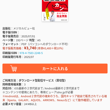
出版社
メジカルビュー社
電子版ISBN
電子版発売日
2025/07/01
ページ数
192ページ
判型
A5
フォーマット
PDF（パソコンへのダウンロード不可）
¥3,740
電子版販売価格：
(本体¥3,400＋税10％)
印刷版ISBN
978-4-7583-2248-5
印刷版発行年月
2025/07
カートに入れる
ご利用方法
ダウンロード型配信サービス（買切型）
同時使用端末数
3
対応OS
iOS最新の２世代前まで / Android最新の２世代前まで
※コンテンツの使用にあたり、専用ビューアisho.jpが必要
※Androidは、Android２世代前の端末のうち、国内キャリア経由で販売されている端
末（Xperia、GALAXY、AQUOS、ARROWS、Nexusなど）にて動作確認しています
必要メモリ容量
24 MB以上