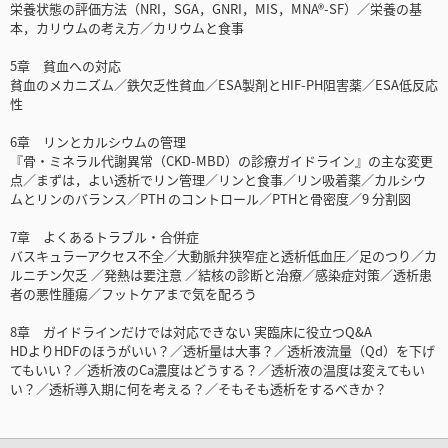
栄養状態の評価方法（NRI，SGA，GNRI，MIS，MNA®-SF）／栄養の基
本，カリウムの考え方／カリウムと食事
5章 貧血への対応
貧血のメカニズム／鉄欠乏性貧血／ESA製剤とHIF-PH阻害薬／ESA低反応
性
6章 リンとカルシウムの管理
『骨・ミネラル代謝異常（CKD-MBD）の診療ガイドライン』の主な変更
点／まずは，よい透析でリン管理／リンと食事／リン吸着薬／カルシウ
ムとリンのバランス／PTH のコントロール／PTHと骨密度／9 分割図
7章 よくあるトラブル・合併症
バスキュラーアクセス不全／大動脈弁狭窄症と透析低血圧／足のつり／カ
ルニチン欠乏 ／発熱は要注意 ／結核の診断と治療／感染症対策／透析患
者の悪性腫瘍／フットケアまで気を配ろう
8章 ガイドラインだけでは対応できない 実臨床に役立つQ&A
HDよりHDFのほうがいい？／透析量は大事？／透析液流量（Qd）を下げ
てもいい？／透析液のCa濃度はどうする？／透析液の温度は変えてもい
い？／透析導入期に何を考える？／そもそも透析をするべきか？