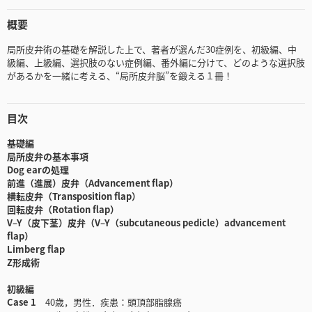
概要
局所皮弁術の基礎を解説した上で、著者が選んだ30症例を、初級編、中
級編、上級編、選択肢のない症例編、番外編に分けて、どのような選択肢
があるかを一緒に考える、“局所皮弁脳”を鍛える１冊！
目次
基礎編
局所皮弁の基本事項
Dog earの処理
前進（進展）皮弁（Advancement flap）
横転皮弁（Transposition flap）
回転皮弁（Rotation flap）
V‒Y（皮下茎）皮弁（V‒Y（subcutaneous pedicle）advancement
flap）
Limberg flap
Z形成術
初級編
Case 1
40歳，男性．疾患：頭頂部脂腺癌