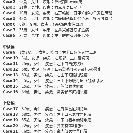
Case 2
68歳，女性．疾患：鼻根部Bowen病
Case 3
21歳，男性．疾患：右耳介ケロイド
Case 4
10歳，女児．疾患：右耳輪脚，耳甲介部の色素性母斑
Case 5
48歳，男性．疾患：広範囲熱傷に伴う右耳輪軟骨露出
Case 6
6歳，女児．疾患：右頬部色素性母斑
Case 7
73歳，女性．疾患：左鼻翼部基底細胞癌
Case 8
82歳，男性．疾患：左下眼瞼有棘細胞癌
中級編
Case 9
1歳3か月，女児．疾患：右上口唇色素性母斑
Case 10
3歳，女児．疾患：右頬部，上口唇母斑
Case 11
75歳，女性．疾患：左下口唇疣状癌
Case 12
5歳，女児．疾患：口唇裂術後のwet lipの露出
Case 13
83歳，男性．疾患：右上下眼瞼脂腺癌
Case 14
45歳，女性．疾患：右上下眼瞼母斑（分離母斑）
Case 15
25歳，男性．疾患：左額部面状瘢痕
Case 16
64歳，男性．疾患：鼻尖部基底細胞癌
上級編
Case 17
87歳，男性．疾患：左外鼻基底細胞癌
Case 18
58歳，男性．疾患：左上口唇悪性黒色腫
Case 19
55歳，男性．疾患：左下口唇有棘細胞癌
Case 20
72歳，女性．疾患：鼻尖有棘細胞癌
Case 21
76歳，男性．疾患：鼻尖部悪性黒色腫