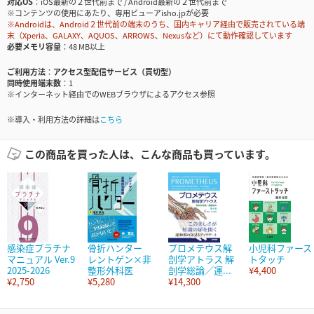
対応OS
iOS最新の２世代前まで / Android最新の２世代前まで
※コンテンツの使用にあたり、専用ビューアisho.jpが必要
※Androidは、Android２世代前の端末のうち、国内キャリア経由で販売されている端
末（Xperia、GALAXY、AQUOS、ARROWS、Nexusなど）にて動作確認しています
必要メモリ容量
48 MB以上
ご利用方法
アクセス型配信サービス（買切型）
同時使用端末数
1
※インターネット経由でのWEBブラウザによるアクセス参照
※導入・利用方法の詳細は
こちら
この商品を買った人は、こんな商品も買っています。
感染症プラチナ
骨折ハンター
プロメテウス解
小児科ファース
マニュアル Ver.9
レントゲン×非
剖学アトラス 解
トタッチ
2025-2026
整形外科医
剖学総論／運...
¥4,400
¥2,750
¥5,280
¥14,300