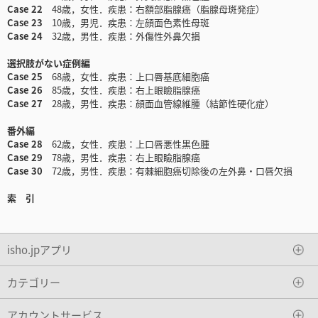
Case 22
48歳，女性．疾患：右額部脂腺癌（脂腺母斑発症）
Case 23
10歳，男児．疾患：左顔面色素性母斑
Case 24
32歳，男性．疾患：外傷性外鼻欠損
選択肢がない症例編
Case 25
68歳，女性．疾患：上口唇基底細胞癌
Case 26
85歳，女性．疾患：右上眼瞼脂腺癌
Case 27
28歳，男性．疾患：顔面血管線維腫（結節性硬化症）
番外編
Case 28
62歳，女性．疾患：上口唇悪性黒色腫
Case 29
78歳，男性．疾患：右上眼瞼脂腺癌
Case 30
72歳，男性．疾患：有棘細胞癌切除後の左外鼻・口唇欠損
索 引
isho.jpアプリ
カテゴリー
アカウントサービス