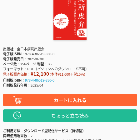
出版社
全日本病院出版会
電子版ISBN
978-4-86519-830-0
電子版発売日
2025/07/01
ページ数
256ページ
判型
B5
フォーマット
PDF（パソコンへのダウンロード不可）
¥12,100
電子版販売価格：
(本体¥11,000＋税10％)
印刷版ISBN
978-4-86519-830-0
印刷版発行年月
2025/04
カートに入れる
ちょっと立ち読み
ご利用方法
ダウンロード型配信サービス（買切型）
同時使用端末数
2