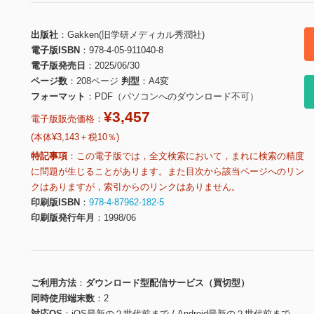
出版社
Gakken(旧学研メディカル秀潤社)
電子版ISBN
978-4-05-911040-8
電子版発売日
2025/06/30
ページ数
208ページ
判型
A4変
フォーマット
PDF（パソコンへのダウンロード不可）
¥3,457
電子版販売価格：
(本体¥3,143＋税10％)
特記事項
この電子版では，全文検索において，まれに検索の精度
に問題が生じることがあります。また目次から該当ページへのリン
クはありますが，索引からのリンクはありません。
印刷版ISBN
978-4-87962-182-5
印刷版発行年月
1998/06
ご利用方法
ダウンロード型配信サービス（買切型）
同時使用端末数
2
対応OS
iOS最新の２世代前まで / Android最新の２世代前まで