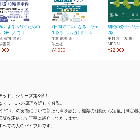
師による医師のための
7日間でプロになる 分子
細胞の分子生物
hatGPT入門 3
生物学これだけドリル
7版
塚 篤司(著者)
小林 武彦(編)
中村 桂子(監修)
学書院
羊土社
MEDSI
,960
¥4,950
¥22,000
テッド」シリーズ第3弾！
なく，PCRの原理を詳しく解説。
的PCR」の実際について新たな章を設け，標識の種類から定量用測定器
図版を駆使して丁寧に紹介してあります。
すべての人のバイブルです。