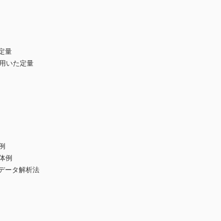
定量
を用いた定量
例
具体例
データ解析法