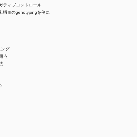
ネガティブコントロール
梢血のgenotypingを例に
ニング
題点
法
ク