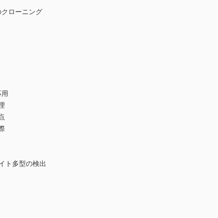
のクローニング
応用
理
点
際
ライト多型の検出