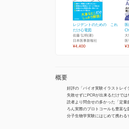
レジデントのための これ
医
だけ心電図
C
佐藤 弘明(著)
大
日本医事新報社
医
¥4,400
¥3
概要
好評の「バイオ実験イラストレイ
失敗せずにPCRが出来るだけでは
読者より問合せの多かった「定量
ろん実際のプロトコールも豊富な
分子生物学実験にはじめて携わる