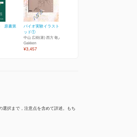
学 原書第
バイオ実験イラストレイテ
ッド①
中山 広樹(著) 西方 敬人(著)
Gakken
¥3,457
の選択まで，注意点を含めて詳述。もち