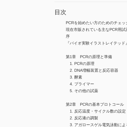
目次
PCRを始めたい方のためのチェッ
現在市販されている主なPCR用試
序
『バイオ実験イラストレイテッド
第1章 PCRの原理と準備
1. PCRの原理
2. DNA増幅装置と反応容器
3. 酵素
4. プライマー
5. その他の試薬
第2章 PCRの基本プロトコール
1. 反応温度・サイクル数の設定
2. 反応液の調製
3. アガロースゲル電気泳動によ