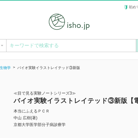
初め
ー
生物学
バイオ実験イラストレイテッド③新版
≪目で見る実験ノートシリーズ3≫
バイオ実験イラストレイテッド③新版【
本当にふえるＰＣＲ
中山 広樹(著)
京都大学医学部分子病診療学