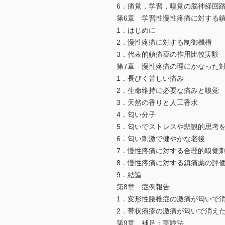
6．痛覚，学習，嗅覚の脳神経回
第6章 学習性慢性疼痛に対する
1．はじめに
2．慢性疼痛に対する制御機構
3．代表的鎮痛薬の作用比較実験
第7章 慢性疼痛の理にかなった
1．長びく苦しい痛み
2．生命維持に必要な痛みと嗅覚
3．天然の香りと人工香水
4．匂い分子
5．匂いでストレスや悲観的思考
6．匂い刺激で健やかな老後
7．慢性疼痛に対する合理的嗅覚
8．慢性疼痛に対する鎮痛薬の評
9．結論
第8章 症例報告
1．変形性腰椎症の激痛が匂いで消
2．帯状疱疹の激痛が匂いで消えた
第9章 補足：実験法