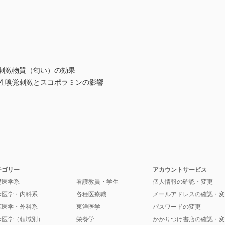
覚刺激物質（匂い）の効果
好性嗅覚刺激とスコポラミンの影響
テゴリー
アカウントサービス
礎医学系
看護教員・学生
個人情報の確認・変更
床医学・内科系
各種医療職
メールアドレスの確認・変
床医学・外科系
東洋医学
パスワードの変更
床医学（領域別）
栄養学
かかりつけ書店の確認・変