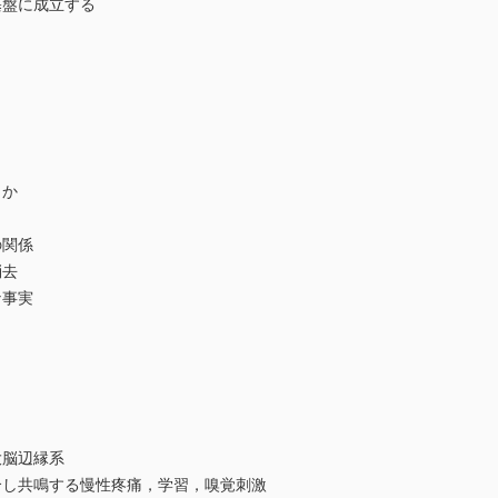
基盤に成立する
くか
の関係
消去
な事実
大脳辺縁系
合し共鳴する慢性疼痛，学習，嗅覚刺激