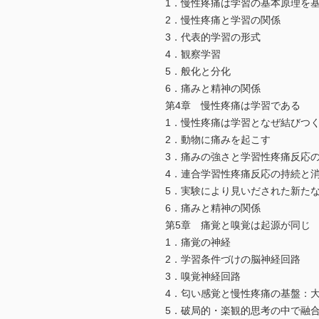
1．慢性疼痛は学習の基本原理を
2．慢性疼痛と学習の関係
3．代表的学習の形式
4．観察学習
5．般化と分化
6．痛みと精神の関係
第4章 慢性疼痛は学習である
1．慢性疼痛は学習となぜ結びつ
2．動物に痛みを起こす
3．痛みの強さと学習性疼痛反応
4．連合学習性疼痛反応の持続と
5．実験により見いだされた新た
6．痛みと精神の関係
第5章 痛覚と嗅覚は起源が同じ
1．痛覚の神経
2．学習条件づけの脳神経回路
3．嗅覚神経回路
4．匂い感覚と慢性疼痛の基盤：
5．破局的・楽観的思考の中で融