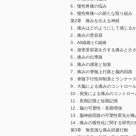
5．慢性疼痛の悩み
6．慢性疼痛への新たな取り組み
第2章 痛みを伝える神経
1．痛みはどのようにして感じる
2．痛みの受容器
3．Aδ線維とC線維
4．侵害受容器を介する痛みと介
5．痛みの伝導路
6．痛みの感覚と知覚
7．痛みの脊髄上行路と脳内回路
8．脊髄下行性抑制系とランナー
9．大脳による痛みのコントロー
10．視覚による痛みのコントロー
11．長期記憶と短期記憶
12．脳の可塑性・長期増強
13．脳神経回路の可塑性変化が痛
14．痛みの慢性化に関する研究
第3章 無意識な痛み回避行動