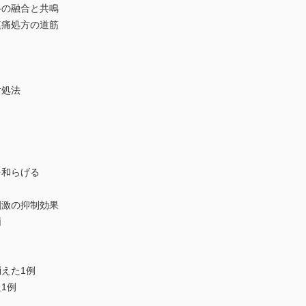
路の融合と共鳴
鎮痛処方の道筋
対処法
を和らげる
刺激の抑制効果
価
えた1例
1例