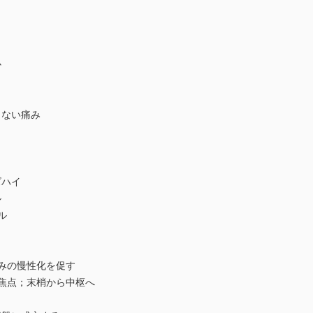
か
さない痛み
ズハイ
ル
ル
みの慢性化を促す
の焦点；末梢から中枢へ