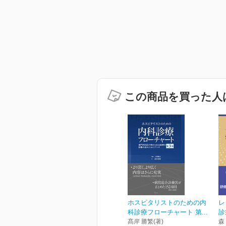
この商品を買った人
ホスピタリストのための内
レ
科診療フローチャート 第...
診
髙岸 勝繁(著)
森