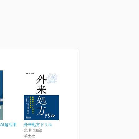
AI超活用
外来処方ドリル
北 和也(編)
羊土社