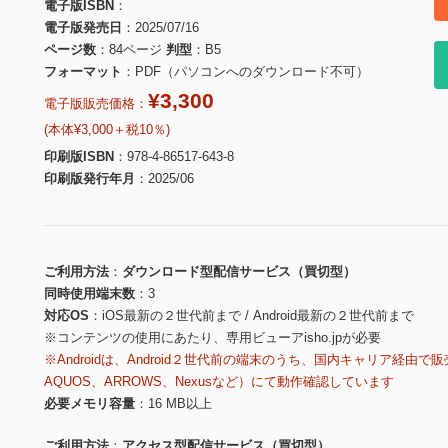
電子版ISBN
電子版発売日
2025/07/16
ページ数
84ページ
判型
B5
フォーマット
PDF（パソコンへのダウンロード不可）
¥3,300
電子版販売価格：
(本体¥3,000＋税10％)
印刷版ISBN
978-4-86517-643-8
印刷版発行年月
2025/06
ご利用方法
ダウンロード型配信サービス（買切型）
同時使用端末数
3
対応OS
iOS最新の２世代前まで / Android最新の２世代前まで
※コンテンツの使用にあたり、専用ビューアisho.jpが必要
※Androidは、Android２世代前の端末のうち、国内キャリア経由で販
AQUOS、ARROWS、Nexusなど）にて動作確認しています
必要メモリ容量
16 MB以上
ご利用方法
アクセス型配信サービス（買切型）