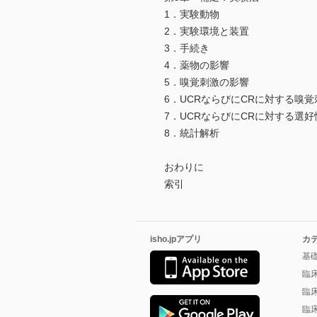
1．実験動物
2．実験環境と装置
3．手続き
4．薬物の影響
5．嗅覚刺激の影響
6．UCRならびにCRに対する嗅
7．UCRならびにCRに対する選
8．統計解析
おわりに
索引
isho.jpアプリ
カ
基
臨
臨
臨