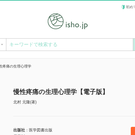
初め
ー
性疼痛の生理心理学
慢性疼痛の生理心理学【電子版】
北村 元隆(著)
出版社
医学図書出版