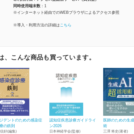
同時使用端末数
1
※インターネット経由でのWEBブラウザによるアクセス参照
※導入・利用方法の詳細は
こちら
は、こんな商品も買っています。
ジデントのための感染症
認知症疾患診療ガイドライ
医師のための生成
療の鉄則
ン2026
術
 信好(編集)
日本神経学会(監修)
三澤 将史(著者)