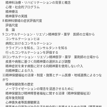
精神科治療・リハビリテーションの背景と概念
心理・社会的プログラム
精神療法
精神薬学の実践
8 精神科領域の症状評価尺度
評価尺度
各 論
9 コンサルテーション・リエゾン精神医学・薬学 医師の立場から
コンサルテーションとは
病院におけるコンサルテーション
クライアントを知る，コンサルタントを知る
行ったコンサルテーションを評価する
10コンサルテーション・リエゾン精神医学・薬学 薬剤師の立場から
疾患や病態に基づく向精神薬の選択および調整
精神症状を来す病態に対する向精神薬を使用しない介入
向精神薬による介入
11精神保健福祉の法律・制度・施策とチーム医療・地域連携によるつな
がり
精神保健政策の歴史
ノーマライゼーションの理念を浸透させるために
精神保健及び精神障害者福祉に関する法律（精神保健福祉法）
成年後見制度
心神喪失者等医療観察法
障害者の日常及び社会生活を総合的に支援するための法律（障害者総