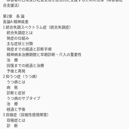
合支援法）
第2章 各 論
各論A 精神疾患
1 統合失調スペクトラム症（統合失調症）
統合失調症とは
発症の仕組み
主な症状と分類
発症までの経過と診断手順
精神病未治療期間と早期診断・介入の重要性
治 療
回復までの経過と治療
予後と再発
2 抑うつ症（うつ病）
うつ病とは
病 態
診断と症状
うつ病のサブタイプ
治 療
経過と予後
3 双極症（双極性感情障害）
双極症とは
診 断