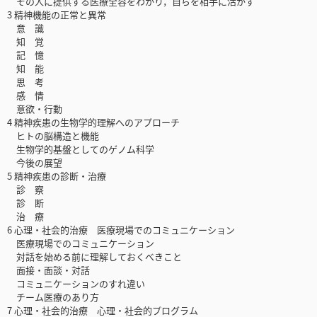
その人に提供する医療全容をわかり，自らを相手に活かす
3 精神機能の正常と異常
意 識
知 覚
記 憶
知 能
思 考
感 情
意欲・行動
4 精神疾患の生物学的理解へのアプローチ
ヒトの脳構造と機能
生物学的基盤としてのゲノム科学
今後の展望
5 精神疾患の診断・治療
診 察
診 断
治 療
6 心理・社会的治療 医療現場でのコミュニケーション
医療現場でのコミュニケーション
対話を始める前に理解しておくべきこと
面接・面談・対話
コミュニケーションのすれ違い
チーム医療のあり方
7 心理・社会的治療 心理・社会的プログラム