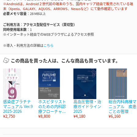
※Androidは、Android２世代前の端末のうち、国内キャリア経由で販売されている端
末（Xperia、GALAXY、AQUOS、ARROWS、Nexusなど）にて動作確認しています
必要メモリ容量
28 MB以上
ご利用方法
アクセス型配信サービス（買切型）
同時使用端末数
1
※インターネット経由でのWEBブラウザによるアクセス参照
※導入・利用方法の詳細は
こちら
この商品を買った人は、こんな商品も買っています。
感染症プラチナ
ホスピタリスト
高血圧管理・治
総合内科病棟マ
マニュアル Ver.9
のための内科診
療ガイドライン
ニュアル 疾患
2025-2026
療フローチャ...
2025
ごとの管理
¥2,750
¥8,800
¥4,180
¥6,160