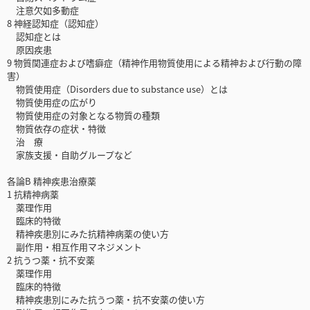
注意欠如多動症
8 神経認知症（認知症）
認知症とは
原因疾患
9 物質関連症および嗜癖症（精神作用物質使用による精神および行動の障
害）
物質使用症（Disorders due to substance use）とは
物質使用症の広がり
物質使用症の対象となる物質の種類
物質依存の症状・特徴
治 療
家族支援・自助グループなど
各論B 精神疾患治療薬
1 抗精神病薬
薬理作用
臨床的特徴
精神疾患別にみた抗精神病薬の使い方
副作用・相互作用マネジメント
2 抗うつ薬・抗不安薬
薬理作用
臨床的特徴
精神疾患別にみた抗うつ薬・抗不安薬の使い方