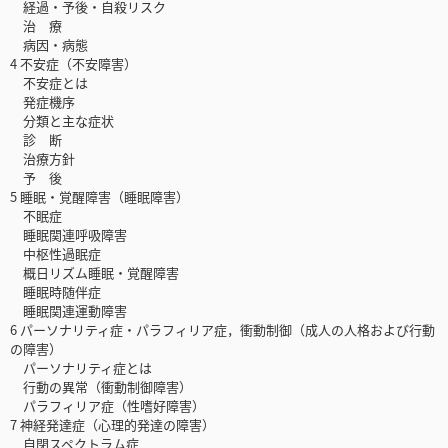
経過・予後・自殺リスク
治 療
病因・病態
4 不安症（不安障害）
不安症とは
発症機序
分類と主な症状
診 断
治療方針
予 後
5 睡眠・覚醒障害（睡眠障害）
不眠症
睡眠関連呼吸障害
中枢性過眠症
概日リズム睡眠・覚醒障害
睡眠時随伴症
睡眠関連運動障害
6 パーソナリティ症・パラフィリア症，衝動制御（成人の人格および行動
の障害）
パーソナリティ症とは
行動の異常（衝動制御障害）
パラフィリア症（性嗜好障害）
7 神経発達症（心理的発達の障害）
自閉スペクトラム症