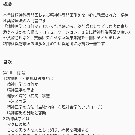
概要
本書は精神科専門医および精神科専門薬剤師を中心に執筆された，精神
科薬物療法の入門書です．
「精神医学とは何か」といった基礎から、薬剤師としてどう患者に寄り
添うべきかの心構え・コミュニケーション、さらに精神科治療薬の使い方
や薬物管理など、業務に欠かせない臨床知識を一冊にまとめました．
精神科薬物療法の理解を深めたい薬剤師に必携の一冊です．
目次
第1章 総 論
1 精神医学・精神科医療とは
精神医学とは何か
精神医学の歴史
健康と病的（疾病）状態
正常と異常
精神医学の方法（生物学的，心理社会学的アプローチ）
精神疾患の分類と診断
2 精神薬学とは
マクロの視点
こころ患う人を人として知り，病状を察知する