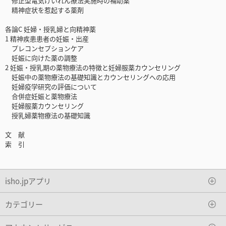
修正型電気けいれん療法実施時の補助薬
精神症状を惹起する薬剤
各論C 妊婦・授乳婦と向精神薬
1 精神疾患患者の妊娠・出産
プレコンセプションケア
妊娠に向けた薬の調整
2 妊娠・授乳期の薬物療法の特徴と妊婦服薬カウンセリング
妊娠中の薬物療法の基礎知識とカウンセリングへの応用
妊婦疫学研究の評価について
合併症妊娠と薬物療法
妊婦服薬カウンセリング
授乳婦薬物療法の基礎知識
文 献
索 引
isho.jpアプリ
カテゴリー