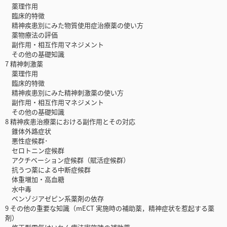
薬理作用
臨床的特徴
精神疾患別にみた物質使用症治療薬の使い方
薬物療法の評価
副作用・相互作用マネジメント
その他の基礎知識
7 精神刺激薬
薬理作用
臨床的特徴
精神疾患別にみた精神刺激薬の使い方
副作用・相互作用マネジメント
その他の基礎知識
8 精神疾患治療薬における副作用とその対応
錐体外路症状
悪性症候群･
セロトニン症候群
アクチベーション症候群（賦活症候群）
抗うつ薬による中断症候群
体重増加・高血糖
水中毒
ベンゾジアゼピン系薬剤の依存
9 その他の重要な知識（mECT 実施時の補助薬，精神症状を惹起する薬
剤）