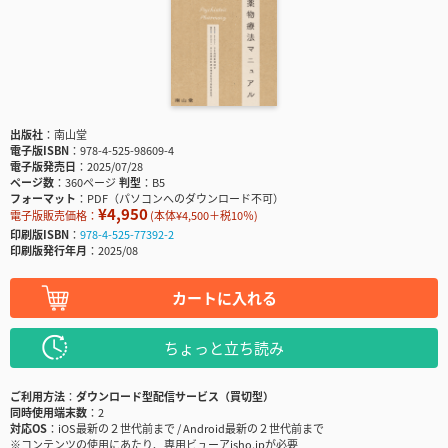
出版社
南山堂
電子版ISBN
978-4-525-98609-4
電子版発売日
2025/07/28
ページ数
360ページ
判型
B5
フォーマット
PDF（パソコンへのダウンロード不可）
¥4,950
電子版販売価格：
(本体¥4,500＋税10％)
印刷版ISBN
978-4-525-77392-2
印刷版発行年月
2025/08
カートに入れる
ちょっと立ち読み
ご利用方法
ダウンロード型配信サービス（買切型）
同時使用端末数
2
対応OS
iOS最新の２世代前まで / Android最新の２世代前まで
※コンテンツの使用にあたり、専用ビューアisho.jpが必要