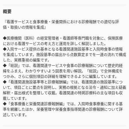
概要
『看護サービスと食事療養・栄養関係における診療報酬での適切な評
価・取扱いの情報を集成』
◆医療機関（医科）の経営管理者・看護師等専門職を対象に、保険医療
における看護サービスの考え方と運用を詳しく解説しました。
◆入院サービス提供の基本となる看護関連施設基準と入院時食事の情報
を集成しています。施設基準の届出から点数算定までを一連の流れで構成
した、実務重視の編集です。
◆「総説」では、看護関連サービスや食事の診療報酬について歴史的経
緯をふまえ、わかりやすいよう図表を用い解説。「総説」で全体構成を
つかみ、さらに個別項目の詳細を理解できるように編集しています。
◆「看護関連施設基準等と診療報酬編」では、看護関連の施設基準につ
いて、項目ごとに要点を説明し、実務の根拠となる法令・通知に加え疑義
解釈・届出様式を整理して収載。看護関連の特掲診療料の主な項目も収
載しています。
◆「食事療養と栄養関連診療報酬編」では、入院時食事療養に関する基
準を網羅したほか、栄養管理や栄養食事指導関連の診療報酬について詳
述しています。