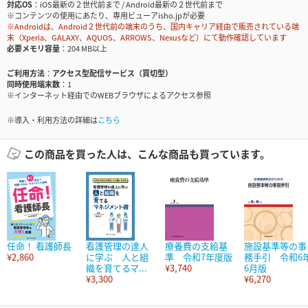
対応OS
iOS最新の２世代前まで / Android最新の２世代前まで
※コンテンツの使用にあたり、専用ビューアisho.jpが必要
※Androidは、Android２世代前の端末のうち、国内キャリア経由で販売されている端
末（Xperia、GALAXY、AQUOS、ARROWS、Nexusなど）にて動作確認しています
必要メモリ容量
204 MB以上
ご利用方法
アクセス型配信サービス（買切型）
同時使用端末数
1
※インターネット経由でのWEBブラウザによるアクセス参照
※導入・利用方法の詳細は
こちら
この商品を買った人は、こんな商品も買っています。
任命！ 看護師長
看護管理の達人
療養費の支給基
施設基準等の事
¥2,860
に学ぶ 人と組
準 令和7年度版
務手引 令和6
織を育てるマ...
¥3,740
6月版
¥3,300
¥6,270