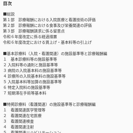
目次
■総説
第１部 診療報酬における入院医療と看護技術の評価
第２部 診療報酬における食事及び栄養関連の評価
第３部 診療報酬請求に係る留意点
令和６年度改定に係る経過措置
令和６年度改定における賃上げ・基本料等の引上げ
■基本診療料（入院・看護関連）の施設基準等と診療報酬編
１ 基本診療料等の施設基準等
２ 入院料等の通則と施設基準等
３ 病院の入院基本料の施設基準等
４ 診療所の入院基本料の施設基準等
５ 入院基本料等加算の施設基準等
６ 特定入院料の施設基準等
７ 短期滞在手術等基本料
■特掲診療料（看護関連）の施設基準等と診療報酬編
１ 看護関連医学管理等
２ 看護関連在宅医療
３ 看護関連検査
４ 看護関連注射
５ 看護関連リハビリテーション