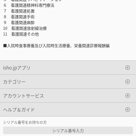
６ 看護関連精神科専門療法
７ 看護関連処置
８ 看護関連手術
９ 看護関連麻酔
10 看護関連放射線治療
11 看護関連その他
■入院時食事療養及び入院時生活療養、栄養関連診療報酬編
isho.jpアプリ
カテゴリー
アカウントサービス
ヘルプ＆ガイド
シリアル番号をお持ちの方
シリアル番号入力