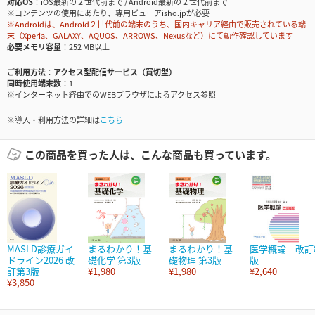
対応OS
iOS最新の２世代前まで / Android最新の２世代前まで
※コンテンツの使用にあたり、専用ビューアisho.jpが必要
※Androidは、Android２世代前の端末のうち、国内キャリア経由で販売されている端
末（Xperia、GALAXY、AQUOS、ARROWS、Nexusなど）にて動作確認しています
必要メモリ容量
252 MB以上
ご利用方法
アクセス型配信サービス（買切型）
同時使用端末数
1
※インターネット経由でのWEBブラウザによるアクセス参照
※導入・利用方法の詳細は
こちら
この商品を買った人は、こんな商品も買っています。
MASLD診療ガイ
まるわかり！基
まるわかり！基
医学概論 改訂
ドライン2026 改
礎化学 第3版
礎物理 第3版
版
訂第3版
¥1,980
¥1,980
¥2,640
¥3,850