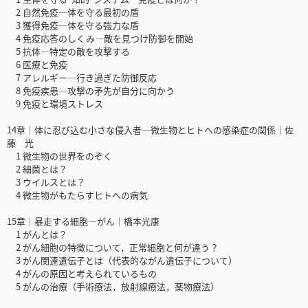
2 自然免疫―体を守る最初の盾
3 獲得免疫―体を守る強力な盾
4 免疫応答のしくみ―敵を見つけ防御を開始
5 抗体―特定の敵を攻撃する
6 医療と免疫
7 アレルギー―行き過ぎた防御反応
8 免疫疾患―攻撃の矛先が自分に向かう
9 免疫と環境ストレス
14章｜体に忍び込む小さな侵入者―微生物とヒトへの感染症の関係｜佐
藤 光
1 微生物の世界をのぞく
2 細菌とは？
3 ウイルスとは？
4 微生物がもたらすヒトへの病気
15章｜暴走する細胞―がん｜橋本光康
1 がんとは？
2 がん細胞の特徴について，正常細胞と何が違う？
3 がん関連遺伝子とは（代表的ながん遺伝子について）
4 がんの原因と考えられているもの
5 がんの治療（手術療法，放射線療法，薬物療法）