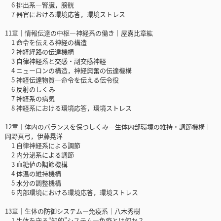
6 排出系―腎臓，膀胱
7 器官における環境応答，環境ストレス
11章｜情報伝達の中枢―神経系の働き｜屋嘉比章紘
1 命令を伝える神経の構造
2 神経経路の伝達機構
3 自律神経系と交感・副交感神経
4 ニューロンの構造，神経興奮の伝達機構
5 神経伝達物質―命令を伝える伝令役
6 反射のしくみ
7 神経系の病気
8 神経系における環境応答，環境ストレス
12章｜体内のバランスを保つしくみ―生体内部環境の維持・調節機構｜
岡野真弓，伊藤晃洋
1 自律神経系による調節
2 内分泌系による調節
3 血糖値の調節機構
4 体温の維持機構
5 水分の調整機構
6 内部環境における環境応答，環境ストレス
13章｜生体の防御システム―免疫系｜八木秀樹
1 生体を守る“知的”システム―免疫とは何か？