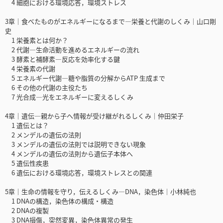
4 細胞における環境応答，環境ストレス
3章｜食べたものがエネルギーになるまで―栄養と代謝のしくみ｜山口剛
史
1 栄養素とは何か？
2 代謝―生命活動を進めるエネルギーの流れ
3 酵素と補酵素―反応を効率化する鍵
4 栄養素の代謝
5 エネルギー代謝―糖や脂質の分解からATP 生成まで
6 その他の代謝の主役たち
7 光合成―光をエネルギーに変えるしくみ
4章｜遺伝―親から子へ情報が受け継がれるしくみ｜仲田栄子
1 遺伝とは？
2 メンデルの遺伝の法則
3 メンデルの遺伝の法則では説明できない現象
4 メンデルの遺伝の法則から遺伝子本体へ
5 遺伝性疾患
6 遺伝における環境応答，環境ストレスとの関連
5章｜生命の情報を守り，伝えるしくみ―DNA，染色体｜小林純也
1 DNAの構造，染色体の構成・構造
2 DNAの複製
3 DNA損傷，突然変異，染色体異常の発生