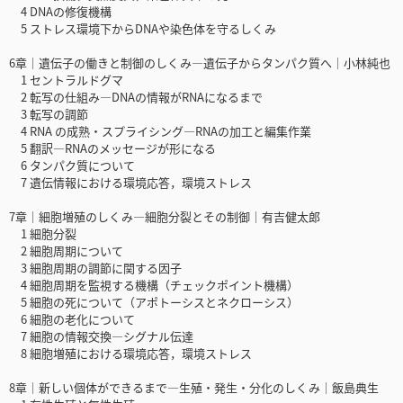
4 DNAの修復機構
5 ストレス環境下からDNAや染色体を守るしくみ
6章｜遺伝子の働きと制御のしくみ―遺伝子からタンパク質へ｜小林純也
1 セントラルドグマ
2 転写の仕組み―DNAの情報がRNAになるまで
3 転写の調節
4 RNA の成熟・スプライシング―RNAの加工と編集作業
5 翻訳―RNAのメッセージが形になる
6 タンパク質について
7 遺伝情報における環境応答，環境ストレス
7章｜細胞増殖のしくみ―細胞分裂とその制御｜有吉健太郎
1 細胞分裂
2 細胞周期について
3 細胞周期の調節に関する因子
4 細胞周期を監視する機構（チェックポイント機構）
5 細胞の死について（アポトーシスとネクローシス）
6 細胞の老化について
7 細胞の情報交換―シグナル伝達
8 細胞増殖における環境応答，環境ストレス
8章｜新しい個体ができるまで―生殖・発生・分化のしくみ｜飯島典生