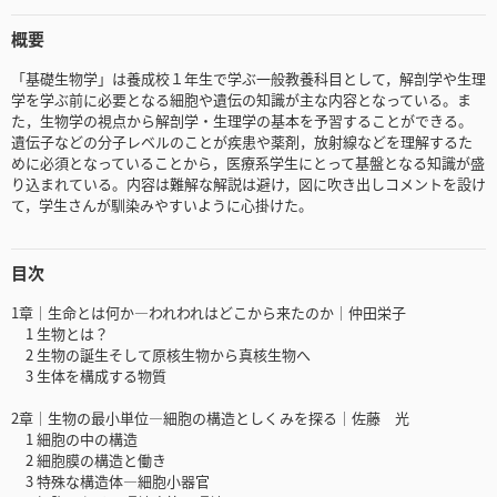
概要
「基礎生物学」は養成校１年生で学ぶ一般教養科目として，解剖学や生理
学を学ぶ前に必要となる細胞や遺伝の知識が主な内容となっている。ま
た，生物学の視点から解剖学・生理学の基本を予習することができる。
遺伝子などの分子レベルのことが疾患や薬剤，放射線などを理解するた
めに必須となっていることから，医療系学生にとって基盤となる知識が盛
り込まれている。内容は難解な解説は避け，図に吹き出しコメントを設け
て，学生さんが馴染みやすいように心掛けた。
目次
1章｜生命とは何か―われわれはどこから来たのか｜仲田栄子
1 生物とは？
2 生物の誕生そして原核生物から真核生物へ
3 生体を構成する物質
2章｜生物の最小単位―細胞の構造としくみを探る｜佐藤 光
1 細胞の中の構造
2 細胞膜の構造と働き
3 特殊な構造体―細胞小器官