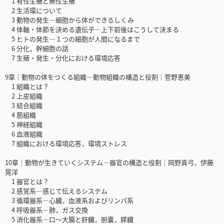
1 有性生殖と無性生殖
2 生活環について
3 動物の発生―細胞から体ができるしくみ
4 体軸・体節を決める遺伝子―上下前後はこうして決まる
5 ヒトの発生―１つの細胞が人間になるまで
6 分化，幹細胞の話
7 生殖・発生・分化における環境応答
9章｜動物の体をつくる組織―動物組織の構造と役割｜菅野恵美
1 組織とは？
2 上皮組織
3 結合組織
4 筋組織
5 神経組織
6 血液組織
7 組織における環境応答，環境ストレス
10章｜動物が生きていくシステム―器官の構造と役割｜岡野真弓，伊藤
晃洋
1 器官とは？
2 感覚系―感じて伝えるシステム
3 循環器系―心臓，血液系およびリンパ系
4 呼吸器系―肺，ガス交換
5 消化器系―口〜大腸と肝臓，胆嚢，膵臓