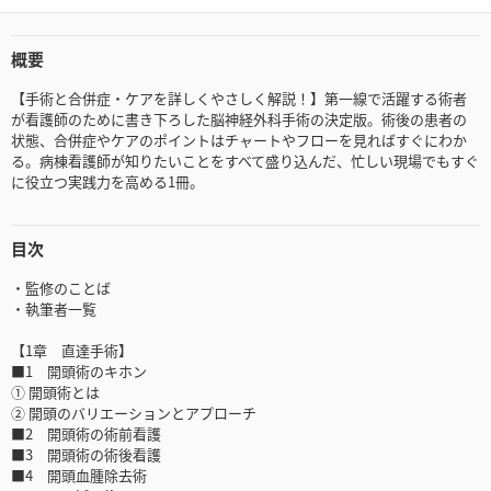
概要
【手術と合併症・ケアを詳しくやさしく解説！】第一線で活躍する術者
が看護師のために書き下ろした脳神経外科手術の決定版。術後の患者の
状態、合併症やケアのポイントはチャートやフローを見ればすぐにわか
る。病棟看護師が知りたいことをすべて盛り込んだ、忙しい現場でもすぐ
に役立つ実践力を高める1冊。
目次
・監修のことば
・執筆者一覧
【1章 直達手術】
■1 開頭術のキホン
① 開頭術とは
② 開頭のバリエーションとアプローチ
■2 開頭術の術前看護
■3 開頭術の術後看護
■4 開頭血腫除去術