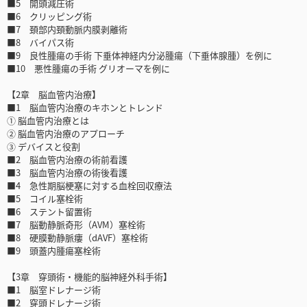
■5 開頭減圧術
■6 クリッピング術
■7 頚部内頚動脈内膜剥離術
■8 バイパス術
■9 良性腫瘍の手術 下垂体神経内分泌腫瘍（下垂体腺腫）を例に
■10 悪性腫瘍の手術 グリオーマを例に
【2章 脳血管内治療】
■1 脳血管内治療のキホンとトレンド
① 脳血管内治療とは
② 脳血管内治療のアプローチ
③ デバイスと役割
■2 脳血管内治療の術前看護
■3 脳血管内治療の術後看護
■4 急性期脳梗塞に対する血栓回収療法
■5 コイル塞栓術
■6 ステント留置術
■7 脳動静脈奇形（AVM）塞栓術
■8 硬膜動静脈瘻（dAVF）塞栓術
■9 頭蓋内腫瘍塞栓術
【3章 穿頭術・機能的脳神経外科手術】
■1 脳室ドレナージ術
■2 穿頭ドレナージ術