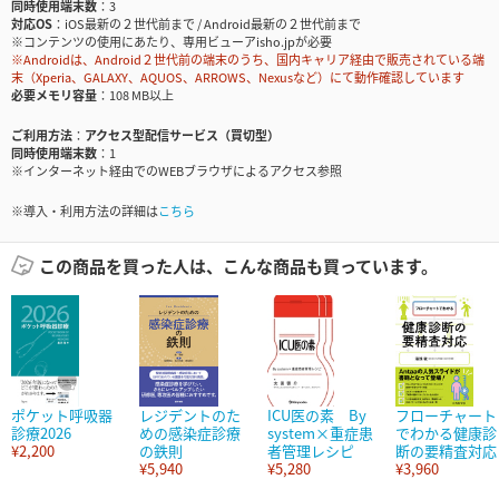
同時使用端末数
3
対応OS
iOS最新の２世代前まで / Android最新の２世代前まで
※コンテンツの使用にあたり、専用ビューアisho.jpが必要
※Androidは、Android２世代前の端末のうち、国内キャリア経由で販売されている端
末（Xperia、GALAXY、AQUOS、ARROWS、Nexusなど）にて動作確認しています
必要メモリ容量
108 MB以上
ご利用方法
アクセス型配信サービス（買切型）
同時使用端末数
1
※インターネット経由でのWEBブラウザによるアクセス参照
※導入・利用方法の詳細は
こちら
この商品を買った人は、こんな商品も買っています。
ポケット呼吸器
レジデントのた
ICU医の素 By
フローチャート
診療2026
めの感染症診療
system×重症患
でわかる健康診
¥2,200
の鉄則
者管理レシピ
断の要精査対応
¥5,940
¥5,280
¥3,960