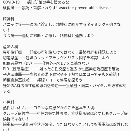
COVID-19──感染防御の手を緩めるな！
破傷風──誤認・誤解されやすいvaccine-preventable disease
精神科
パニック症──適切に診断し，精神科に紹介するタイミングを逃さな
い！
うつ病──適切に診断・治療し，精神科と連携しよう！
産婦人科
異所性妊娠──妊娠の可能性だけではなく，最終月経も確認しよう！
切迫早産──妊婦のレッドフラッグとリスク因子を確認しよう
配偶者暴力（DV）──救急外来でDV を見逃さない
PID（性感染症）──疑ったら性交歴と過去の性感染症治療歴を確認
子宮留膿腫──高齢者の帯下異常や不明熱ではエコーで子宮を確認！
卵巣囊腫茎捻転──経腹エコーで腫瘤を探そう
妊婦のA群溶血性連鎖球菌感染症──接触歴・職業・バイタルを必ず確認
する
小児科
熱性けいれん──コモンな疾患だからこそ基本を大切に
クループ症候群──小児の吸気性喘鳴，犬吠様咳嗽は必ずしもクループ症
候群ではない！
腸重積──消化器症状が軽度，またはなかったとしても腸重積は除外しな
い！