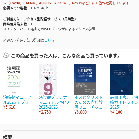
末（Xperia、GALAXY、AQUOS、ARROWS、Nexusなど）にて動作確認しています
必要メモリ容量
156 MB以上
ご利用方法
アクセス型配信サービス（買切型）
同時使用端末数
1
※インターネット経由でのWEBブラウザによるアクセス参照
※導入・利用方法の詳細は
こちら
この商品を買った人は、こんな商品も買っています。
治療薬マニュア
感染症プラチナ
ホスピタリスト
高血圧管理・治
ル2026 アプリ
マニュアル Ver.9
のための内科診
療ガイドライン
¥5,610
2025-2026
療フローチャ...
2025
¥2,750
¥8,800
¥4,180
概要