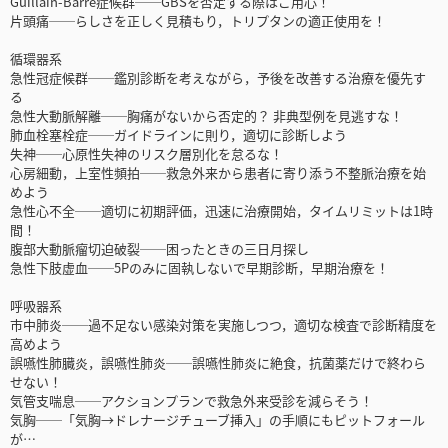
Guillain-Barré症候群──GBSを否定する際はご用心！
片頭痛──らしさを正しく見積もり，トリプタンの適正使用を！
循環器系
急性冠症候群──鑑別診断を考えながら，予後を改善する治療を優先す
る
急性大動脈解離──胸痛がないから否定的？ 非典型例を見逃すな！
肺血栓塞栓症──ガイドラインに則り，適切に診断しよう
失神──心原性失神のリスク層別化を怠るな！
心房細動，上室性頻拍──救急外来から患者に寄り添う不整脈治療を始
めよう
急性心不全──適切に初期評価，迅速に治療開始，タイムリミットは1時
間！
腹部大動脈瘤切迫破裂──困ったときの三日月探し
急性下肢虚血──5Pのみに固執しないで早期診断，早期治療を！
呼吸器系
市中肺炎──過不足ない感染対策を実施しつつ，適切な検査で診断精度を
高めよう
誤嚥性肺臓炎，誤嚥性肺炎──誤嚥性肺炎に絶食，抗菌薬だけで終わら
せない！
気管支喘息──アクションプランで救急外来受診を減らそう！
気胸──「気胸→ドレナージチューブ挿入」の手順にもピットフォール
が…