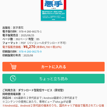
出版社
医学書院
電子版ISBN
978-4-260-66175-1
電子版発売日
2025/08/25
ページ数
392ページ
判型
B5
フォーマット
PDF（パソコンへのダウンロード不可）
¥6,270
電子版販売価格：
(本体¥5,700＋税10％)
印刷版ISBN
978-4-260-06175-9
印刷版発行年月
2025/08
カートに入れる
ちょっと立ち読み
ご利用方法
ダウンロード型配信サービス（買切型）
同時使用端末数
3
対応OS
iOS最新の２世代前まで / Android最新の２世代前まで
※コンテンツの使用にあたり、専用ビューアisho.jpが必要
※Androidは、Android２世代前の端末のうち、国内キャリア経由で販売されている端