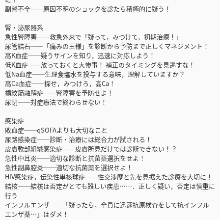
副腎不全──原因不明のショックを診たら積極的に疑う！
腎・泌尿器系
急性腎障害──救急外来で「疑って，みつけて，初期治療！」
尿管結石──「痛みの王様」を診断から予防まで正しくマネジメント！
高K血症──疑うサインを知り，迅速に対応しよう！
低K血症──放っておくと大惨事！ 補正のタイミングを見逃すな！
低Na血症──生理食塩水を投与する意味，理解していますか？
高Ca血症──探せ，みつけろ，高Ca！
横紋筋融解症──腎障害を予防せよ！
尿閉──対症療法で終わらせない！
感染症
敗血症──qSOFAよりも大切なこと
尿路感染症──診断・治療には総合力が試される！
皮膚軟部組織感染症──皮膚所見だけでは診断できない！？
急性中耳炎──適切な診断と抗菌薬選択をせよ！
急性副鼻腔炎──適切な抗菌薬を選択せよ！
HIV感染症，伝染性単核球症──性交渉歴と先を見据えた診療を大切に！
結核──結核は否定がとても難しい疾患……．正しく疑い，否定は慎重に
行う
インフルエンザ──「疑ったら，全員に迅速抗原検査をして抗インフル
エンザ薬…」はダメ！