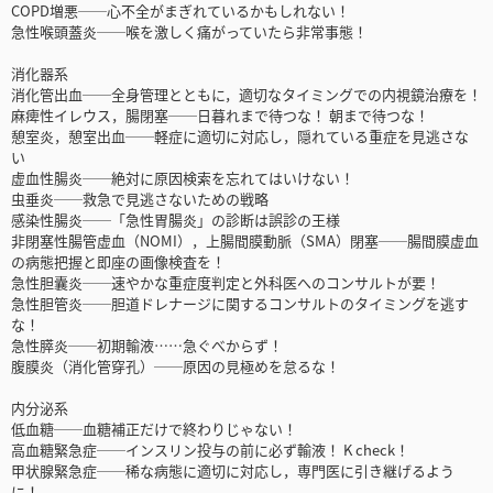
COPD増悪──心不全がまぎれているかもしれない！
急性喉頭蓋炎──喉を激しく痛がっていたら非常事態！
消化器系
消化管出血──全身管理とともに，適切なタイミングでの内視鏡治療を！
麻痺性イレウス，腸閉塞──日暮れまで待つな！ 朝まで待つな！
憩室炎，憩室出血──軽症に適切に対応し，隠れている重症を見逃さな
い
虚血性腸炎──絶対に原因検索を忘れてはいけない！
虫垂炎──救急で見逃さないための戦略
感染性腸炎──「急性胃腸炎」の診断は誤診の王様
非閉塞性腸管虚血（NOMI），上腸間膜動脈（SMA）閉塞──腸間膜虚血
の病態把握と即座の画像検査を！
急性胆囊炎──速やかな重症度判定と外科医へのコンサルトが要！
急性胆管炎──胆道ドレナージに関するコンサルトのタイミングを逃す
な！
急性膵炎──初期輸液……急ぐべからず！
腹膜炎（消化管穿孔）──原因の見極めを怠るな！
内分泌系
低血糖──血糖補正だけで終わりじゃない！
高血糖緊急症──インスリン投与の前に必ず輸液！ K check！
甲状腺緊急症──稀な病態に適切に対応し，専門医に引き継げるよう
に！