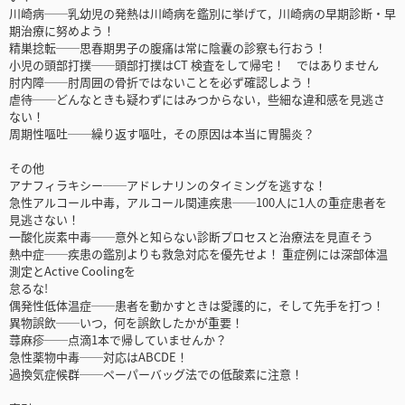
川崎病──乳幼児の発熱は川崎病を鑑別に挙げて，川崎病の早期診断・早
期治療に努めよう！
精巣捻転──思春期男子の腹痛は常に陰囊の診察も行おう！
小児の頭部打撲──頭部打撲はCT 検査をして帰宅！ ではありません
肘内障──肘周囲の骨折ではないことを必ず確認しよう！
虐待──どんなときも疑わずにはみつからない，些細な違和感を見逃さ
ない！
周期性嘔吐──繰り返す嘔吐，その原因は本当に胃腸炎？
その他
アナフィラキシー──アドレナリンのタイミングを逃すな！
急性アルコール中毒，アルコール関連疾患──100人に1人の重症患者を
見逃さない！
一酸化炭素中毒──意外と知らない診断プロセスと治療法を見直そう
熱中症──疾患の鑑別よりも救急対応を優先せよ！ 重症例には深部体温
測定とActive Coolingを
怠るな!
偶発性低体温症──患者を動かすときは愛護的に，そして先手を打つ！
異物誤飲──いつ，何を誤飲したかが重要！
蕁麻疹──点滴1本で帰していませんか？
急性薬物中毒──対応はABCDE！
過換気症候群──ペーパーバッグ法での低酸素に注意！