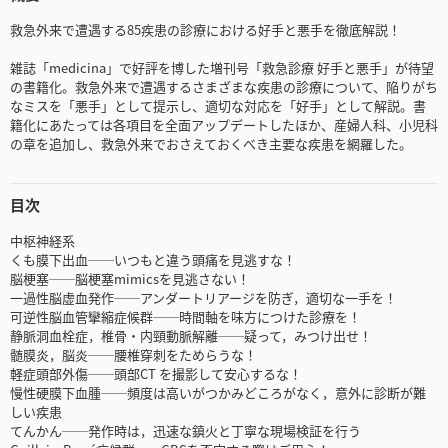
救急外来で遭遇する85疾患の診療における好手と悪手を徹底解説！
雑誌「medicina」で好評を博した増刊号「救急診療 好手と悪手」が待望
の書籍化。救急外来で遭遇するさまざまな疾患の診療について、陥りがち
なミスを「悪手」として提示し、適切な対応を「好手」として解説。書
籍化にあたっては各項目を全面アップデートしたほか、産婦人科、小児科
の章を追加し、救急外来でおさえておくべき主要な疾患を網羅した。
目次
中枢神経系
くも膜下出血──いつもと違う頭痛を見逃すな！
脳梗塞──脳梗塞mimicsを見逃さない！
一過性脳虚血発作──アンダートリアージを防ぎ，適切な一手を！
可逆性脳血管攣縮症候群──時間軸を味方につけた診療を！
静脈洞血栓症，椎骨・内頸動脈解離──疑って，みつけ出せ！
髄膜炎，脳炎──腰椎穿刺をためらうな！
軽症頭部外傷──頭部CT を撮影して安心するな！
慢性硬膜下血腫──頻度は高いがつかみどころがなく，意外に診断が難
しい疾患
てんかん──発作時は，迅速な鎮火と丁寧な現場検証を行う