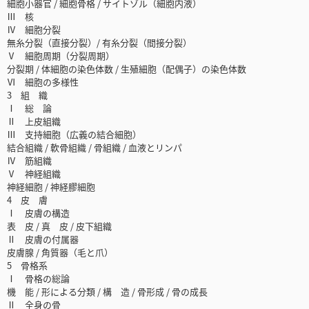
細胞小器官 / 細胞骨格 / サイトゾル（細胞内液）
Ⅲ 核
Ⅳ 細胞分裂
無糸分裂（直接分裂）/ 有糸分裂（間接分裂）
Ⅴ 細胞周期（分裂周期）
分裂期 / 体細胞の染色体数 / 生殖細胞（配偶子）の染色体数
Ⅵ 細胞の多様性
3 組 織
Ⅰ 総 論
Ⅱ 上皮組織
Ⅲ 支持細胞（広義の結合細胞）
結合組織 / 軟骨組織 / 骨組織 / 血液とリンパ
Ⅳ 筋組織
Ⅴ 神経組織
神経細胞 / 神経膠細胞
4 皮 膚
Ⅰ 皮膚の構造
表 皮 / 真 皮 / 皮下組織
Ⅱ 皮膚の付属器
皮膚腺 / 角質器（毛と爪）
5 骨格系
Ⅰ 骨格の総論
機 能 / 形による分類 / 構 造 / 骨形成 / 骨の成長
Ⅱ 全身の骨