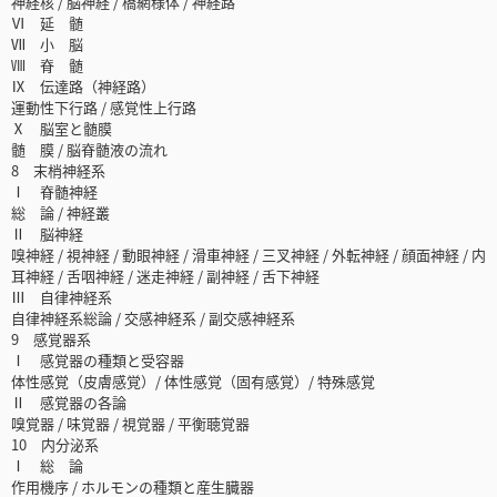
神経核 / 脳神経 / 橋網様体 / 神経路
Ⅵ 延 髄
Ⅶ 小 脳
Ⅷ 脊 髄
Ⅸ 伝達路（神経路）
運動性下行路 / 感覚性上行路
Ⅹ 脳室と髄膜
髄 膜 / 脳脊髄液の流れ
8 末梢神経系
Ⅰ 脊髄神経
総 論 / 神経叢
Ⅱ 脳神経
嗅神経 / 視神経 / 動眼神経 / 滑車神経 / 三叉神経 / 外転神経 / 顔面神経 / 内
耳神経 / 舌咽神経 / 迷走神経 / 副神経 / 舌下神経
Ⅲ 自律神経系
自律神経系総論 / 交感神経系 / 副交感神経系
9 感覚器系
Ⅰ 感覚器の種類と受容器
体性感覚（皮膚感覚）/ 体性感覚（固有感覚）/ 特殊感覚
Ⅱ 感覚器の各論
嗅覚器 / 味覚器 / 視覚器 / 平衡聴覚器
10 内分泌系
Ⅰ 総 論
作用機序 / ホルモンの種類と産生臓器