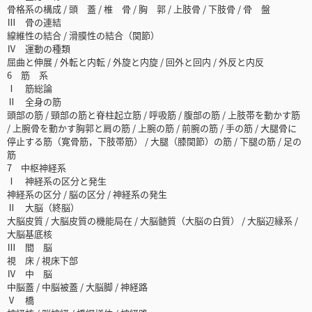
骨格系の構成 / 頭 蓋 / 椎 骨 / 胸 郭 / 上肢骨 / 下肢骨 / 骨 盤
Ⅲ 骨の連結
線維性の結合 / 滑膜性の結合（関節）
Ⅳ 運動の種類
屈曲と伸展 / 外転と内転 / 外旋と内旋 / 回外と回内 / 外反と内反
6 筋 系
Ⅰ 筋総論
Ⅱ 全身の筋
頭部の筋 / 頸部の筋と脊柱起立筋 / 呼吸筋 / 腹部の筋 / 上肢帯を動かす筋
/ 上腕骨を動かす胸郭と肩の筋 / 上腕の筋 / 前腕の筋 / 手の筋 / 大腿骨に
停止する筋（寛骨筋，下肢帯筋） / 大腿（膝関節）の筋 / 下腿の筋 / 足の
筋
7 中枢神経系
Ⅰ 神経系の区分と発生
神経系の区分 / 脳の区分 / 神経系の発生
Ⅱ 大脳（終脳）
大脳皮質 / 大脳皮質の機能局在 / 大脳髄質（大脳の白質） / 大脳辺縁系 /
大脳基底核
Ⅲ 間 脳
視 床 / 視床下部
Ⅳ 中 脳
中脳蓋 / 中脳被蓋 / 大脳脚 / 神経路
Ⅴ 橋