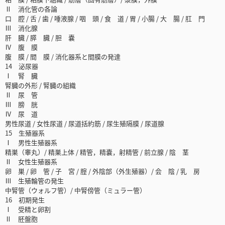
Ⅱ 消化管の各論
口 腔 / 舌 / 歯 / 唾液腺 / 咽 頭 / 食 道 / 胃 / 小腸 / 大 腸 / 肛 門
Ⅲ 消化腺
肝 臓 / 膵 臓 / 胆 嚢
Ⅳ 腹 膜
腹 膜 / 間 膜 / 消化器系と間膜の発達
14 泌尿器
Ⅰ 腎 臓
腎臓の外形 / 腎臓の組織
Ⅱ 尿 管
Ⅲ 膀 胱
Ⅳ 尿 道
男性尿道 / 女性尿道 / 尿道括約筋 / 尿生殖隔膜 / 尿道腺
15 生殖器系
Ⅰ 男性生殖器系
精巣（睾丸）/ 精巣上体 / 精管，精嚢，射精管 / 前立腺 / 陰 茎
Ⅱ 女性生殖器系
卵 巣 / 卵 管 / 子 宮 / 腟 / 外陰部（外生殖器）/ 会 陰 / 乳 房
Ⅲ 生殖輪管の発生
中腎管（ウォルフ管）/ 中腎傍管（ミュラー管）
16 初期発生
Ⅰ 受精と卵割
Ⅱ 胚盤胞