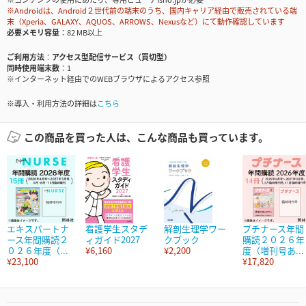
※Androidは、Android２世代前の端末のうち、国内キャリア経由で販売されている端
末（Xperia、GALAXY、AQUOS、ARROWS、Nexusなど）にて動作確認しています
必要メモリ容量
82 MB以上
ご利用方法
アクセス型配信サービス（買切型）
同時使用端末数
1
※インターネット経由でのWEBブラウザによるアクセス参照
※導入・利用方法の詳細は
こちら
この商品を買った人は、こんな商品も買っています。
エキスパートナ
看護学生スタデ
解剖生理学ワー
プチナース年間
ース年間購読２
ィガイド2027
クブック
購読２０２６年
０２６年度（...
¥6,160
¥2,200
度（増刊号あ...
¥23,100
¥17,820