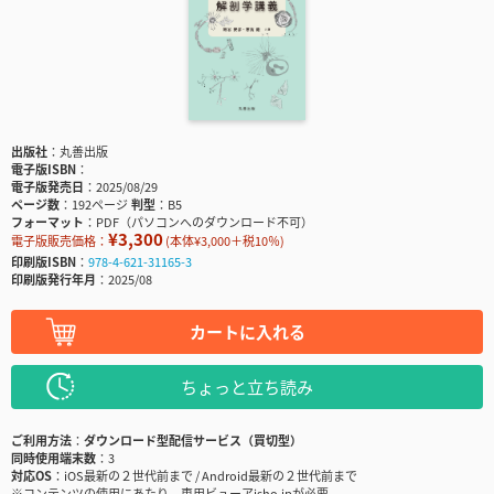
出版社
丸善出版
電子版ISBN
電子版発売日
2025/08/29
ページ数
192ページ
判型
B5
フォーマット
PDF（パソコンへのダウンロード不可）
¥3,300
電子版販売価格：
(本体¥3,000＋税10％)
印刷版ISBN
978-4-621-31165-3
印刷版発行年月
2025/08
カートに入れる
ちょっと立ち読み
ご利用方法
ダウンロード型配信サービス（買切型）
同時使用端末数
3
対応OS
iOS最新の２世代前まで / Android最新の２世代前まで
※コンテンツの使用にあたり、専用ビューアisho.jpが必要