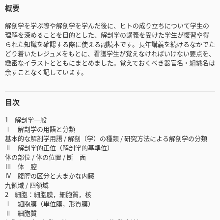
概要
解剖学を学ぶ際や解剖学を学んだ後に、ヒトの成り立ちについて学生の
理解を深めることを目的とした、解剖学の講義を受けた学生が復習や得
られた知識を確認する際に使える副読本です。長年講義を続けるなかでた
どり着いたレジュメをもとに、看護学生が覚えなければいけない要点を、
緻密なイラストとともにまとめました。覚えておくべき器官名・組織名は
余すことなく記しています。
目次
1 解剖学一般
Ⅰ 解剖学の用語と分類
基本的な解剖学用語 / 解剖（学）の種類 / 研究方法による解剖学の分類
Ⅱ 解剖学的正位（解剖学的基準位）
体の部位 / 体の位置 / 断 面
Ⅲ 体 腔
Ⅳ 腹腔の区分と大まかな内臓
九領域 / 四領域
2 細胞：細胞膜，細胞質，核
Ⅰ 細胞膜（単位膜，形質膜）
Ⅱ 細胞質