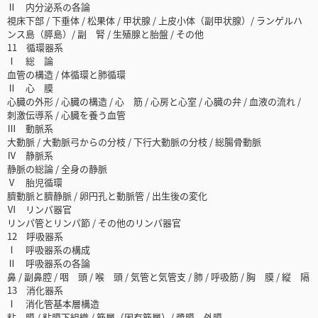
Ⅱ 内分泌系の各論
視床下部 / 下垂体 / 松果体 / 甲状腺 / 上皮小体（副甲状腺）/ ランゲルハ
ンス島（膵島）/ 副 腎 / 生殖腺と胎盤 / その他
11 循環器系
Ⅰ 総 論
血管の構造 / 体循環と肺循環
Ⅱ 心 膜
心臓の外形 / 心臓の構造 / 心 筋 / 心房と心室 / 心臓の弁 / 血液の流れ /
刺激伝導系 / 心臓を養う血管
Ⅲ 動脈系
大動脈 / 大動脈弓からの分枝 / 下行大動脈の分枝 / 総腸骨動脈
Ⅳ 静脈系
静脈の総論 / 全身の静脈
Ⅴ 胎児循環
臍動脈と臍静脈 / 卵円孔と動脈管 / 出生後の変化
Ⅵ リンパ器官
リンパ管とリンパ節 / その他のリンパ器官
12 呼吸器系
Ⅰ 呼吸器系の構成
Ⅱ 呼吸器系の各論
鼻 / 副鼻腔 / 咽 頭 / 喉 頭 / 気管と気管支 / 肺 / 呼吸筋 / 胸 膜 / 縦 隔
13 消化器系
Ⅰ 消化管基本層構造
粘 膜 / 粘膜下組織 / 筋層（固有筋層）/ 漿膜，外膜