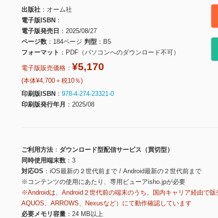
出版社
オーム社
電子版ISBN
電子版発売日
2025/08/27
ページ数
184ページ
判型
B5
フォーマット
PDF（パソコンへのダウンロード不可）
¥5,170
電子版販売価格：
(本体¥4,700＋税10％)
印刷版ISBN
978-4-274-23321-0
印刷版発行年月
2025/08
ご利用方法
ダウンロード型配信サービス（買切型）
同時使用端末数
3
対応OS
iOS最新の２世代前まで / Android最新の２世代前まで
※コンテンツの使用にあたり、専用ビューアisho.jpが必要
※Androidは、Android２世代前の端末のうち、国内キャリア経由で販
AQUOS、ARROWS、Nexusなど）にて動作確認しています
必要メモリ容量
24 MB以上