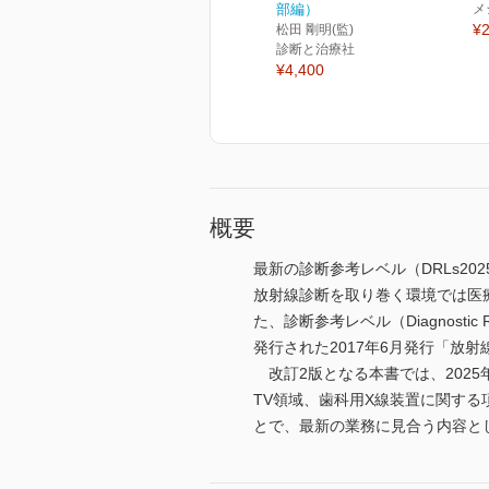
部編）
メ
¥2
松田 剛明(監)
診断と治療社
¥4,400
概要
最新の診断参考レベル（DRLs2
放射線診断を取り巻く環境では医
た、診断参考レベル（Diagnost
発行された2017年6月発行「放
改訂2版となる本書では、2025
TV領域、歯科用X線装置に関す
とで、最新の業務に見合う内容と