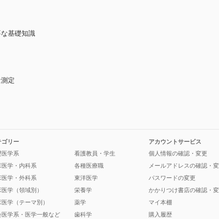
要な基礎知識
量測定
テゴリー
アカウントサービス
礎医学系
看護教員・学生
個人情報の確認・変更
床医学・内科系
各種医療職
メールアドレスの確認・変
床医学・外科系
東洋医学
パスワードの変更
床医学（領域別）
栄養学
かかりつけ書店の確認・変
床医学（テーマ別）
薬学
マイ本棚
会医学系・医学一般など
歯科学
購入履歴