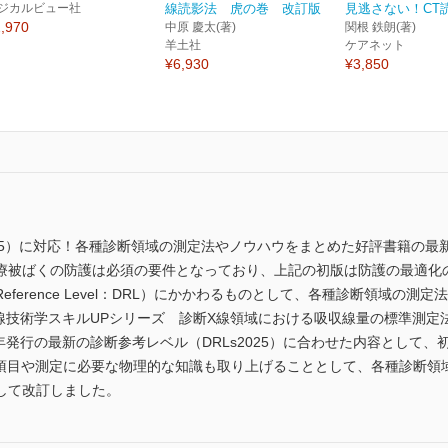
ジカルビュー社
線読影法 虎の巻 改訂版
見逃さない！CT
,970
中原 慶太(著)
関根 鉄朗(著)
羊土社
ケアネット
¥6,930
¥3,850
025）に対応！各種診断領域の測定法やノウハウをまとめた好評書籍の最
療被ばくの防護は必須の要件となっており、上記の初版は防護の最適化の
ic Reference Level：DRL）にかかわるものとして、各種診断領
射線技術学スキルUPシリーズ 診断X線領域における吸収線量の標準測定
年発行の最新の診断参考レベル（DRLs2025）に合わせた内容として
る項目や測定に必要な物理的な知識も取り上げることとして、各種診断領
して改訂しました。