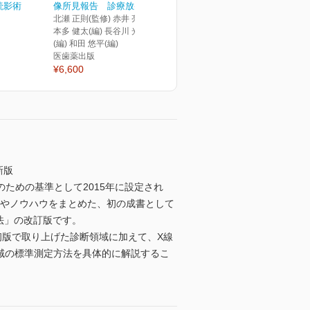
読影術
像所見報告 診療放射線...
北瀬 正則(監修) 赤井 亮太(編)
本多 健太(編) 長谷川 光太郎
(編) 和田 悠平(編)
医歯薬出版
¥6,600
新版
ための基準として2015年に設定され
域の測定法やノウハウをまとめた、初の成書として
法」の改訂版です。
、初版で取り上げた診断領域に加えて、X線
域の標準測定方法を具体的に解説するこ