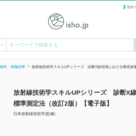
初め
ー
線科・画像診断
放射線技術学スキルUPシリーズ 診断X線領域における吸収線
放射線技術学スキルUPシリーズ 診断X
標準測定法（改訂2版）【電子版】
日本放射線技術学(監修)