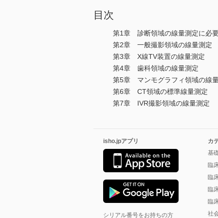
目次
第1章 診断領域の線量測定に必
第2章 一般撮影領域の線量測定
第3章 X線TV装置の線量測定
第4章 歯科領域の線量測定
第5章 マンモグラフィ領域の線
第6章 CT領域の標準線量測定
第7章 IVR撮影領域の線量測定
isho.jpアプリ
カ
基
臨
臨
臨
臨
社
シリアル番号をお持ちの方