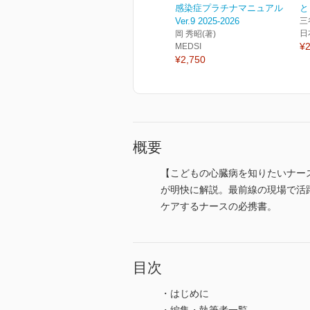
感染症プラチナマニュアル
と
Ver.9 2025-2026
三
日
岡 秀昭(著)
¥2
MEDSI
¥2,750
概要
【こどもの心臓病を知りたいナー
が明快に解説。最前線の現場で活
ケアするナースの必携書。
目次
・はじめに