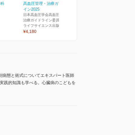
外科
高血圧管理・治療ガイドラ
イン2025
日本高血圧学会高血圧管理・
治療ガイドライン委員会(編)
ライフサイエンス出版
¥4,180
別病態と術式についてエキスパート医師
る実践的知識も学べる。心臓病のこどもを