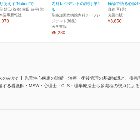
りあえず“Notion”で
内科レジデントの鉄則 第4
極論で語る心臓
谷 雄己(監修) 前田 恭平(著)
版
真鍋 晋(著)
本医事新報社
丸善出版
聖路加国際病院内科チーフレ
,970
¥3,850
ジデント(編集)
医学書院
¥5,280
スのみかた】先天性心疾患の診断・治療・術後管理の基礎知識と、疾患
躍する看護師・MSW・心理士・CLS・理学療法士ら多職種の視点によ