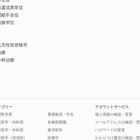
不全症
脈還流異常症
閉鎖不全症
路狭窄症
先天性気管狭窄
治療
外科治療
テゴリー
アカウントサービス
礎医学系
看護教員・学生
個人情報の確認・変更
床医学・内科系
各種医療職
メールアドレスの確認・変
床医学・外科系
東洋医学
パスワードの変更
床医学（領域別）
栄養学
かかりつけ書店の確認・変