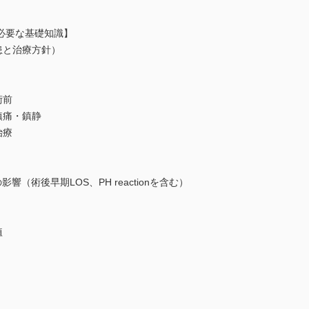
必要な基礎知識】
患と治療方針）
術前
鎮痛・鎮静
治療
響（術後早期LOS、PH reactionを含む）
植