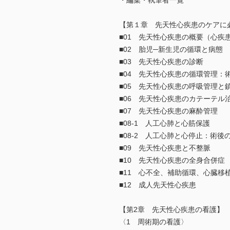
・編集・執筆者一覧
【第１章 先天性心疾患のケアに
■01 先天性心疾患の概要（心疾
■02 胎児─新生児の循環と病態
■03 先天性心疾患の診断
■04 先天性心疾患の循環管理：
■05 先天性心疾患の呼吸管理と
■06 先天性心疾患のカテーテル
■07 先天性心疾患の麻酔管理
■08-1 人工心肺と心筋保護
■08-2 人工心肺と心停止：術後の影
■09 先天性心疾患と不整脈
■10 先天性心疾患の全身合併症
■11 心不全、補助循環、心臓移
■12 成人先天性心疾患
【第2章 先天性心疾患の看護】
〈1 周術期の看護〉