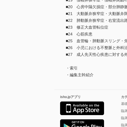
■19 僧帽弁狭窄症・僧帽弁閉鎖
■20 心房中隔欠損症・部分肺静
■21 大動脈弁狭窄症・大動脈弁
■22 肺動脈弁狭窄症・右室流出
■23 修正大血管転位症
■24 心筋疾患
■25 血管輪・肺動脈スリング・
■26 小児における不整脈と外科
■27 成人先天性心疾患に対する
・索引
・編集主幹紹介
isho.jpアプリ
カ
基
臨
臨
臨