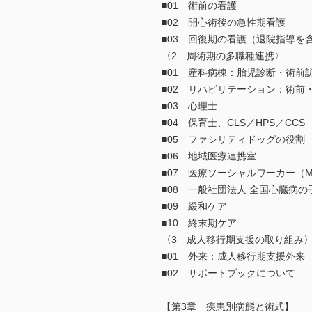
■01 術前の看護
■02 開心術後の急性期看護
■03 回復期の看護（退院指導を
〈2 周術期の多職種連携〉
■01 産科病棟：胎児診断・術前
■02 リハビリテーション：術前
■03 心理士
■04 保育士、CLS／HPS／CCS
■05 ファシリティドッグの役割
■06 地域医療連携室
■07 医療ソーシャルワーカー（M
■08 一般社団法人 全国心臓病
■09 緩和ケア
■10 終末期ケア
〈3 成人移行期支援の取り組み
■01 外来：成人移行期支援外来
■02 サポートブックについて
【第3章 疾患別病態と術式】