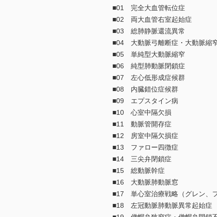
■01 完全大血管転位症
■02 両大血管右室起始症
■03 総肺静脈還流異常
■04 大動脈弓離断症・大動脈縮
■05 単純型大動脈縮窄
■06 純型肺動脈閉鎖症
■07 左心低形成症候群
■08 内臓錯位症候群
■09 エプスタイン病
■10 心室中隔欠損
■11 動脈管開存症
■12 房室中隔欠損症
■13 ファロー四徴症
■14 三尖弁閉鎖症
■15 総動脈幹症
■16 大動脈肺動脈窓
■17 単心室治療戦略（グレン、
■18 左冠動脈肺動脈異常起始症