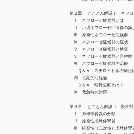
第２章 とことん解説Ⅰ ネフロ
Ⅰ ネフローゼ症候群とは
Ⅱ 小児ネフローゼ症候群の頻
Ⅲ 原発性ネフローゼ症候群
Ⅳ ネフローゼ症候群の症状
Ⅴ ネフローゼ症候群と検査
Ⅵ ネフローゼ症候群と合併症
Ⅶ ネフローゼ症候群の治療
Ｑ＆Ａ ステロイド薬の離脱
Ⅷ 長期的な経過
Ｑ＆Ａ 移行医療とは？
Ⅸ 救急時の対応
第３章 とことん解説Ⅱ 慢性腎
Ⅰ 糸球体腎炎の分類
Ⅱ 原発性糸球体腎炎
Ⅲ 続発性（二次性）糸球体腎