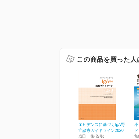
この商品を買った人
エビデンスに基づくIgA腎
小
症診療ガイドライン2020
ド
成田 一衛(監修)
亀