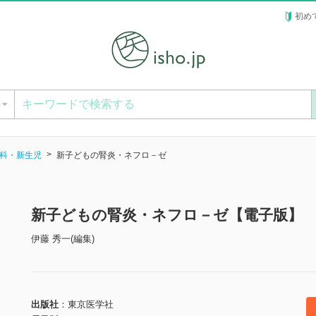
初め
ー
科・新生児
新子どもの腎炎・ネフロ－ゼ
新子どもの腎炎・ネフロ－ゼ【電子版】
伊藤 秀一(編集)
出版社
東京医学社