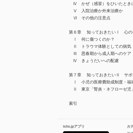
Ⅳ かぜ（感冒）をひいたとき
Ⅴ 入院治療か外来治療か
Ⅵ その他の注意点
第６章 知っておきたいⅠ 心の
Ⅰ 何に傷つくのか？
Ⅱ トラウマ体験としての病気
Ⅲ 思春期から成人期へのケア
Ⅳ きょうだいへの配慮
第７章 知っておきたいⅡ サポ
Ⅰ 小児の医療費助成制度・福
Ⅱ 東京「腎炎・ネフローゼ児」
索引
isho.jpアプリ
カ