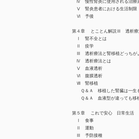
Ⅳ 慢性腎炎に使用される治療
Ⅴ 腎炎患者における生活制限
Ⅵ 予後
第４章 とことん解説Ⅲ 透析療
Ⅰ 腎不全とは
Ⅱ 疫学
Ⅲ 透析療法と腎移植どっちが
Ⅳ 透析療法とは
Ⅴ 血液透析
Ⅵ 腹膜透析
Ⅶ 腎移植
Ｑ＆Ａ 移植した腎臓は一生
Ｑ＆Ａ 血液型が違っても移植
第５章 これで安心 日常生活
Ⅰ 食事
Ⅱ 運動
Ⅲ 予防接種