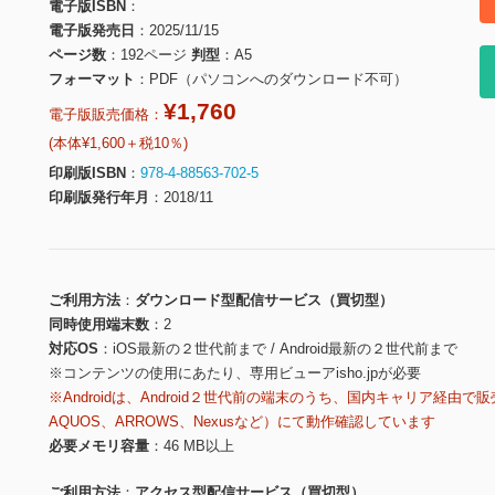
電子版ISBN
電子版発売日
2025/11/15
ページ数
192ページ
判型
A5
フォーマット
PDF（パソコンへのダウンロード不可）
¥1,760
電子版販売価格：
(本体¥1,600＋税10％)
印刷版ISBN
978-4-88563-702-5
印刷版発行年月
2018/11
ご利用方法
ダウンロード型配信サービス（買切型）
同時使用端末数
2
対応OS
iOS最新の２世代前まで / Android最新の２世代前まで
※コンテンツの使用にあたり、専用ビューアisho.jpが必要
※Androidは、Android２世代前の端末のうち、国内キャリア経由で販
AQUOS、ARROWS、Nexusなど）にて動作確認しています
必要メモリ容量
46 MB以上
ご利用方法
アクセス型配信サービス（買切型）