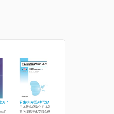
診療ガイド
腎生検病理診断取扱い規約
日本腎病理協会 日本腎臓学会
腎病理標準化委員会(編)
(編)