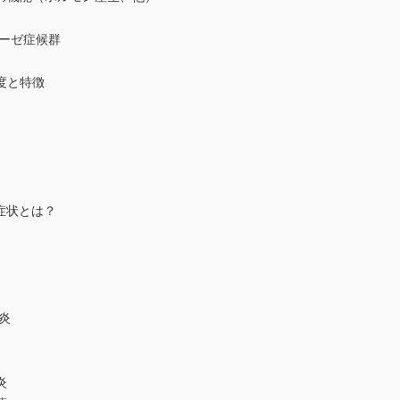
ーゼ症候群
度と特徴
症状とは？
炎
炎