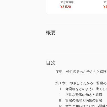
東京医学社
東
¥3,520
¥4
概要
目次
序章 慢性疾患のお子さんと保護
第１章 やさしくわかる 腎臓の
Ⅰ 老廃物をどのように捨てる
Ⅱ 正常な腎臓の働きと組織
Ⅲ 腎臓の機能と病気の腎臓
Ⅳ 意外と知られていない腎臓