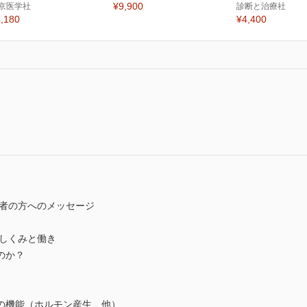
¥9,900
京医学社
診断と治療社
,180
¥4,400
者の方へのメッセージ
しくみと働き
のか？
の機能（ホルモン産生、他）