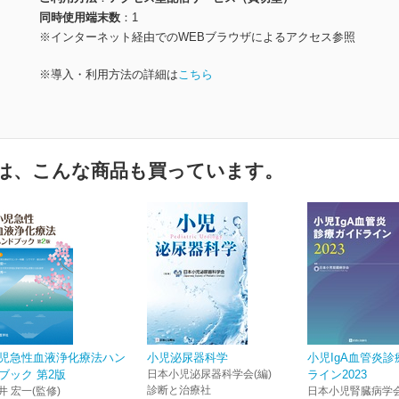
同時使用端末数
1
※インターネット経由でのWEBブラウザによるアクセス参照
※導入・利用方法の詳細は
こちら
は、こんな商品も買っています。
児急性血液浄化療法ハン
小児泌尿器科学
小児IgA血管炎
ブック 第2版
日本小児泌尿器科学会(編)
ライン2023
診断と治療社
井 宏一(監修)
日本小児腎臓病学会