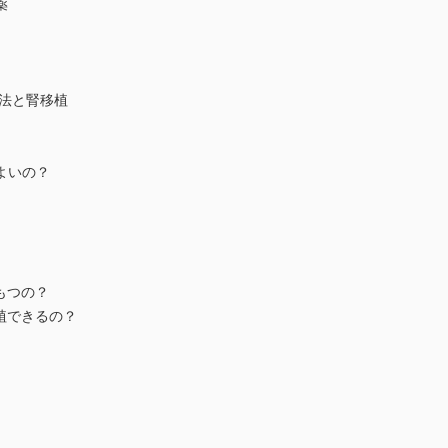
薬
法と腎移植
よいの？
もつの？
できるの？