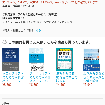
末（Xperia、GALAXY、AQUOS、ARROWS、Nexusなど）にて動作確認しています
必要メモリ容量
120 MB以上
ご利用方法
アクセス型配信サービス（買切型）
同時使用端末数
1
※インターネット経由でのWEBブラウザによるアクセス参照
※導入・利用方法の詳細は
こちら
この商品を買った人は、こんな商品も買っています。
ホスピタリスト
ジェネラリスト
病態がみえる
より理解を深め
のための内科診
のための内科外
検査値の本当の
る！体液電解質
療フローチャ...
来マニュアル...
読み方
異常と輸液...
¥8,800
¥6,600
¥4,400
¥5,940
概要