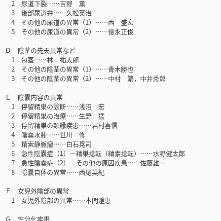
2 尿道下裂……吉野 薫
3 後部尿道弁……久松英治
4 その他の尿道の異常（1）……西 盛宏
5 その他の尿道の異常（2）……徳永正俊
Ｄ 陰茎の先天異常など
1 包茎……林 祐太郎
2 その他の陰茎の異常（1）……青木勝也
3 その他の陰茎の異常（2）……中村 繁，中井秀郎
Ｅ 陰嚢内容の異常
1 停留精巣の診断……浅沼 宏
2 停留精巣の治療……生野 猛
3 停留精巣の類縁疾患……岩村喜信
4 陰嚢水腫……世川 修
5 精索静脈瘤……白石晃司
6 急性陰嚢症（1）―精巣捻転（精索捻転）……水野健太郎
7 急性陰嚢症（2）―その他の原因疾患……佐藤雄一
8 陰嚢自体の異常……西尾英紀
Ｆ 女児外陰部の異常
1 女児外陰部の異常……本間澄恵
Ｇ 性分化疾患