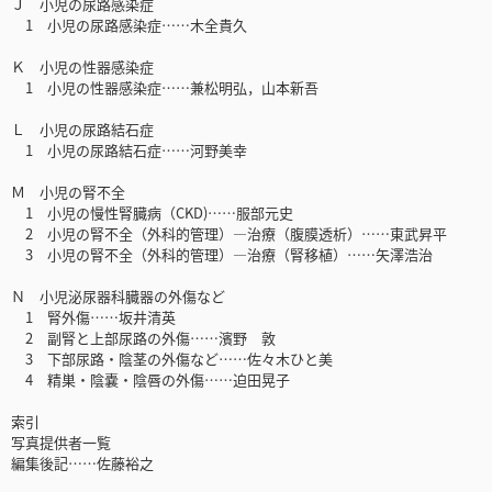
Ｊ 小児の尿路感染症
1 小児の尿路感染症……木全貴久
Ｋ 小児の性器感染症
1 小児の性器感染症……兼松明弘，山本新吾
Ｌ 小児の尿路結石症
1 小児の尿路結石症……河野美幸
Ｍ 小児の腎不全
1 小児の慢性腎臓病（CKD)……服部元史
2 小児の腎不全（外科的管理）―治療（腹膜透析）……東武昇平
3 小児の腎不全（外科的管理）―治療（腎移植）……矢澤浩治
Ｎ 小児泌尿器科臓器の外傷など
1 腎外傷……坂井清英
2 副腎と上部尿路の外傷……濱野 敦
3 下部尿路・陰茎の外傷など……佐々木ひと美
4 精巣・陰嚢・陰唇の外傷……迫田晃子
索引
写真提供者一覧
編集後記……佐藤裕之