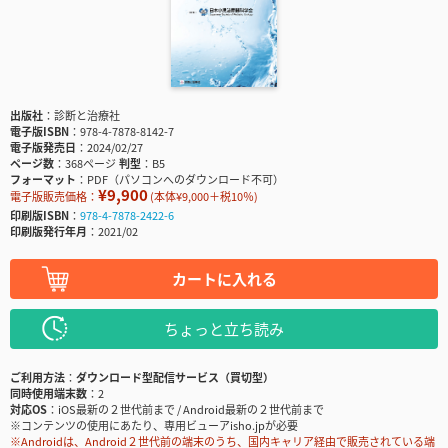
出版社
診断と治療社
電子版ISBN
978-4-7878-8142-7
電子版発売日
2024/02/27
ページ数
368ページ
判型
B5
フォーマット
PDF（パソコンへのダウンロード不可）
¥9,900
電子版販売価格：
(本体¥9,000＋税10％)
印刷版ISBN
978-4-7878-2422-6
印刷版発行年月
2021/02
カートに入れる
ちょっと立ち読み
ご利用方法
ダウンロード型配信サービス（買切型）
同時使用端末数
2
対応OS
iOS最新の２世代前まで / Android最新の２世代前まで
※コンテンツの使用にあたり、専用ビューアisho.jpが必要
※Androidは、Android２世代前の端末のうち、国内キャリア経由で販売されている端