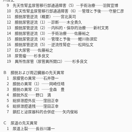
9 先天性腎盂尿管移行部通過障害（5）―手術治療……羽賀宣博
10 先天性腎盂尿管移行部通過障害（6）―管理と予後……守屋仁彦
11 膀胱尿管逆流（概要）……宮北英司
12 膀胱尿管逆流（1）―診断……木全貴久
13 膀胱尿管逆流（2）―内科的・保存的治療……新村文男
14 膀胱尿管逆流（3）―手術治療……佐藤裕之
15 膀胱尿管逆流（4）―管理と予後……鯉川弥須宏
16 膀胱尿管逆流（5）―逆流性腎症……松岡弘文
17 巨大尿管……佐藤裕之
18 尿管瘤……杉多良文
19 異所性尿管（尿管異所開口）……杉多良文
Ｂ 膀胱および周辺臓器の先天異常
1 尿膜管の異常……石井啓一
2 膀胱の異常（1）……岡崎任晴
3 膀胱の異常（2）……金森 豊
4 膀胱外反……野口 満
5 総排泄腔外反……窪田正幸
6 総排泄腔遺残……窪田正幸
7 鎖肛と泌尿器科的合併症……矢内俊裕
Ｃ 尿道の先天異常
1 尿道上裂……長谷川雄一