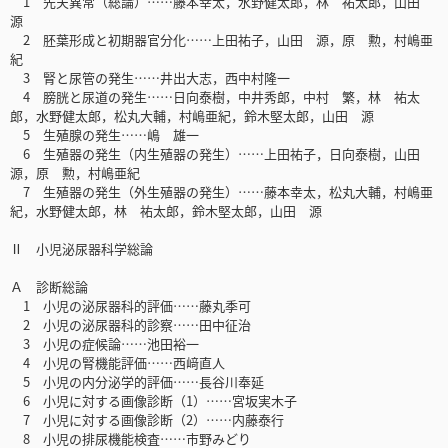
1 先天異常（総論）……藤本幸太，水野健太郎，林 祐太郎，山田
源
2 胚葉形成と初期器官分化……上田祐子，山田 源，原 勲，村嶋亜
紀
3 腎と尿管の発生……井出大志，西中村隆一
4 膀胱と尿道の発生……日向泰樹，中井秀郎，中村 繁，林 祐太
郎，水野健太郎，松丸大輔，村嶋亜紀，鈴木堅太郎，山田 源
5 生殖腺の発生……嶋 雄一
6 生殖器の発生（内生殖器の発生）……上田祐子，日向泰樹，山田
源，原 勲，村嶋亜紀
7 生殖器の発生（外生殖器の発生）……藤本幸太，松丸大輔，村嶋亜
紀，水野健太郎，林 祐太郎，鈴木堅太郎，山田 源
Ⅱ 小児泌尿器科学総論
Ａ 診断総論
1 小児の泌尿器科的評価……藤丸季可
2 小児の泌尿器科的診察……田中征治
3 小児の症候論……池田裕一
4 小児の腎機能評価……西﨑直人
5 小児の内分泌学的評価……長谷川奉延
6 小児に対する画像診断（1）……宮坂実木子
7 小児に対する画像診断（2）……内藤泰行
8 小児の排尿機能検査……市野みどり