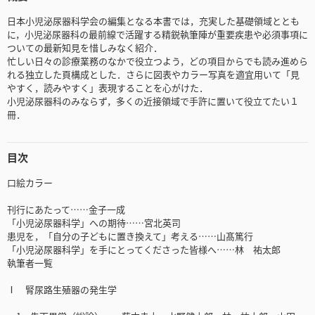
日本小児泌尿器科学会の編集となる本書では，充実した基礎領域ととも
に，小児泌尿器科の最前線で活躍する精鋭執筆陣が重要疾患や必須事項に
ついての最新知見を惜しみなく紹介．
忙しい日々の診療業務のなかで役立つよう，どの項目からでも読み進めら
れる独立した頁構成とした．さらに図表やカラー写真を適宜用いて「見
やすく，読みやすく」表現することを心がけた．
小児泌尿器科のみならず，多くの近接領域で手許に置いて役立てたい１
冊．
目次
口絵カラー
刊行にあたって……金子一成
「小児泌尿器科学」への期待……宮北英司
患児を，「自分の子どもに置き換えて」考える……山髙篤行
「小児泌尿器科学」を手にとってくださった皆様へ……林 祐太郎
執筆者一覧
Ⅰ 腎尿路生殖器の発生学