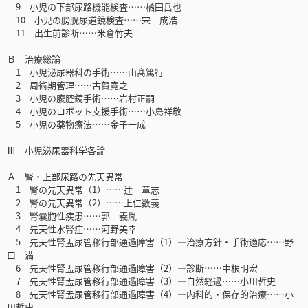
9 小児の下部尿路機能検査……橘田岳也
10 小児の膀胱尿道鏡検査……宋 成浩
11 出生前診断……米倉竹夫
Ｂ 治療総論
1 小児泌尿器科の手術……山髙篤行
2 周術期管理……古賀寛之
3 小児の腹腔鏡手術……岩村正嗣
4 小児のロボット支援手術……小島祥敬
5 小児の薬物療法……金子一成
Ⅲ 小児泌尿器科学各論
Ａ 腎・上部尿路の先天異常
1 腎の先天異常（1）……辻 章志
2 腎の先天異常（2）……上仁数義
3 腎嚢胞性疾患……郭 義胤
4 先天性水腎症……河野美幸
5 先天性腎盂尿管移行部通過障害（1）―治療方針・手術適応……野
口 満
6 先天性腎盂尿管移行部通過障害（2）―診断……中根明宏
7 先天性腎盂尿管移行部通過障害（3）―自然経過……小川哲史
8 先天性腎盂尿管移行部通過障害（4）―内科的・保存的治療……小
川哲史