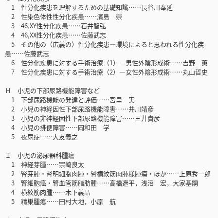
1 性分化疾患を理解するための基礎知識……長谷川奉延
2 性染色体性性分化疾患……濱島 崇
3 46,XY性分化疾患……石井智弘
4 46,XX性分化疾患……佐藤武志
5 その他の（広義の）性分化疾患―環境によると思われる性分化疾
患……佐藤武志
6 性分化疾患に対する手術治療（1）―男性外陰形成術……吉野 薫
7 性分化疾患に対する手術治療（2）―女性外陰形成術……丸山哲史
Ｈ 小児の下部尿路機能障害など
1 下部尿路機能の発達と評価……宮里 実
2 小児の神経因性下部尿路機能障害……井川靖彦
3 小児の非神経因性下部尿路機能障害……三井貴彦
4 小児の排便障害……岡和田 学
5 夜尿症……大友義之
Ｉ 小児の泌尿器科腫瘍
1 神経芽腫……宗崎良太
2 腎芽腫・腎明細胞肉腫・腎横紋筋肉腫様腫瘍・ほか……上原秀一郎
3 腎細胞癌・腎血管筋脂肪腫……高橋遼平，浅沼 宏，大家基嗣
4 横紋筋肉腫……木下義晶
5 精巣腫瘍……田村大地，小原 航