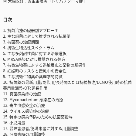
④ 大幅改訂：寄生虫疾患「トリパノソーマ症」
目次
1. 抗菌治療の臓器別アプローチ
2. 主な細菌に対して推奨される抗菌薬
3. 抗菌薬の治療期間
4. 抗微生物活性スペクトラム
5. 主な多剤耐性菌に対する治療選択
6. MRSA感染に対し推奨される処方
7. 抗微生物薬に対する過敏反応と薬物の脱感作
8. 妊娠時のリスクと授乳中の安全性
9. 主な抗微生物薬の薬理学的特徴
10. 抗菌薬の最新用量/副作用/長時間または持続静注/ECMO使用時の抗菌
薬用量調整/QTc延長作用
11. 真菌感染症の治療
12. Mycobacterium 感染症の治療
13. 寄生虫感染症の治療
14. ウイルス感染症の治療
15. 特定の感染予防のための抗菌薬投与
16. 小児用量
17. 腎障害患者/肥満患者に対する用量調整
18. 肝障害時の用量調整