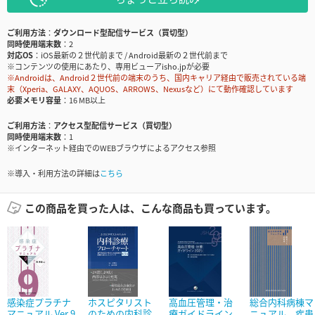
ご利用方法
ダウンロード型配信サービス（買切型）
同時使用端末数
2
対応OS
iOS最新の２世代前まで / Android最新の２世代前まで
※コンテンツの使用にあたり、専用ビューアisho.jpが必要
※Androidは、Android２世代前の端末のうち、国内キャリア経由で販売されている端
末（Xperia、GALAXY、AQUOS、ARROWS、Nexusなど）にて動作確認しています
必要メモリ容量
16 MB以上
ご利用方法
アクセス型配信サービス（買切型）
同時使用端末数
1
※インターネット経由でのWEBブラウザによるアクセス参照
※導入・利用方法の詳細は
こちら
この商品を買った人は、こんな商品も買っています。
感染症プラチナ
ホスピタリスト
高血圧管理・治
総合内科病棟マ
マニュアル Ver.9
のための内科診
療ガイドライン
ニュアル 疾患