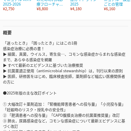
2025-2026
療フローチャ...
2025
ごとの管理
¥2,750
¥8,800
¥4,180
¥6,160
概要
「迷ったとき」「困ったとき」にはこの1冊
感染症治療に必携の書！
▶ 細菌，真菌，ウイルス，寄生虫…、コモンな感染症からまれな感染症
まで、あらゆる感染症を網羅
▶ すべて最新のエビデンスに基づいた治療推奨
▶ 抗菌薬適正使用（antimicrobial stewardship）は，刊行以来の原則
▶ 医師，研修医をはじめ，臨床検査技師，薬剤師など幅広い医療関係者
の方に
●2025年版の主な改訂ポイント
① 大幅改訂＋薬剤追加：「腎機能障害患者への投与量」「小児投与量」
「妊娠時のリスク・授乳中の安全性」
② 「肥満患者への投与量」「CAPD腹膜炎治療の抗菌薬推奨量」改訂
③ 肺炎，尿路感染症など，コモンな感染症について最新エビデンスに基
づく改訂