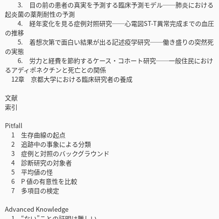
3. 目の前の患者の真実を予測する臨床予測モデル──肺炎における
起炎菌の薬剤耐性の予測
4. 経年変化を見る症例対照研究──心電図ST-T異常完成までの血圧
の推移
5. 着想次第で面白い結果が出る記述疫学研究──働き盛りの突然死
の実態
6. 労力と経費を節約するケース・コホート研究──一般住民におけ
るアディポネクチンと死亡との関係
12章 京都大学における臨床研究者の養成
文献
索引
Pitfall
1 生存曲線の起点
2 追跡中の事象による分類
3 症例と対照のバックグラウンド
4 診断研究の対象者
5 平均値の怪
6 P 値の有意性を比較
7 多項目の検定
Advanced Knowledge
1 “ない”ことの証明は難しい