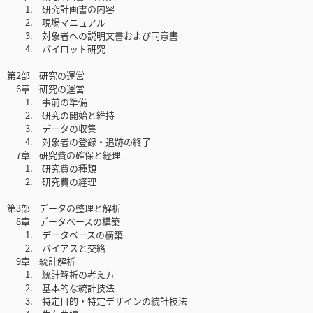
1. 研究計画書の内容
2. 現場マニュアル
3. 対象者への説明文書および同意書
4. パイロット研究
第2部 研究の運営
6章 研究の運営
1. 事前の準備
2. 研究の開始と維持
3. データの収集
4. 対象者の登録・追跡の終了
7章 研究費の確保と経理
1. 研究費の種類
2. 研究費の経理
第3部 データの整理と解析
8章 データベースの構築
1. データベースの構築
2. バイアスと交絡
9章 統計解析
1. 統計解析の考え方
2. 基本的な統計技法
3. 特定目的・特定デザインの統計技法