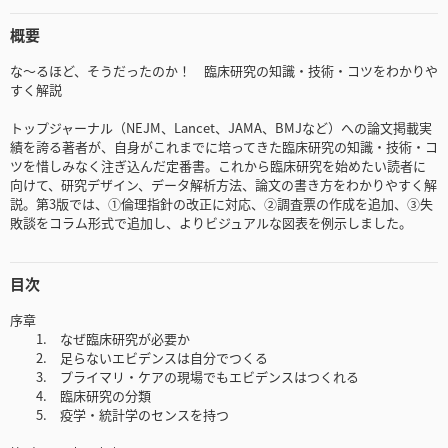
概要
な～るほど、そうだったのか！ 臨床研究の知識・技術・コツをわかりや
すく解説
トップジャーナル（NEJM、Lancet、JAMA、BMJなど）への論文掲載実
績を誇る著者が、自身がこれまでに培ってきた臨床研究の知識・技術・コ
ツを惜しみなく注ぎ込んだ定番書。これから臨床研究を始めたい読者に
向けて、研究デザイン、データ解析方法、論文の書き方をわかりやすく解
説。第3版では、①倫理指針の改正に対応、②調査票の作成を追加、③失
敗談をコラム形式で追加し、よりビジュアルな図表を例示しました。
目次
序章
1. なぜ臨床研究が必要か
2. 足らないエビデンスは自分でつくる
3. プライマリ・ケアの現場でもエビデンスはつくれる
4. 臨床研究の分類
5. 疫学・統計学のセンスを持つ