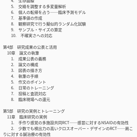
4. 生存曲線
5. 交絡を調整する多変量解析
6. 個人の転帰を占う──臨床予測モデル
7. 基準値の作成
8. 観察研究で行う擬似的ランダム化試験
9. サンプル・サイズの算定
10. 不確実さへの対応
第4部 研究成果の公表と活用
10章 論文の執筆
1. 成果公表の義務
2. 論文の構成
3. 図表の描き方
4. 執筆の手順
5. 作文のポイント
6. 日常のトレーニング
7. 投稿と査読対応
8. 臨床現場への還元
第5部 研究の実例とトレーニング
11章 臨床研究の実例
1. 手作り感覚の多施設共同RCT──感冒に対するNSAIDの有効性
2. 少数でも検出力の高いクロスオーバー・デザインのRCT──肩こ
りに対する鍼治療の有効性