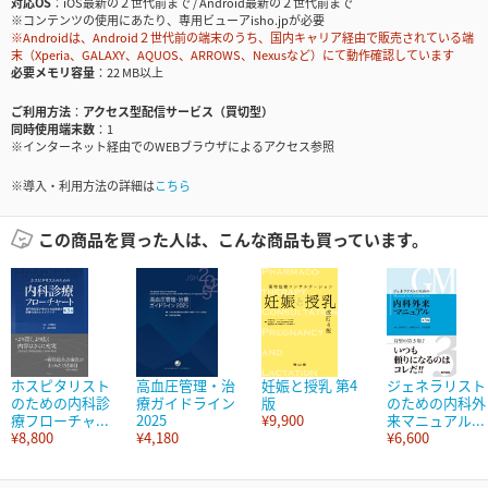
対応OS
iOS最新の２世代前まで / Android最新の２世代前まで
※コンテンツの使用にあたり、専用ビューアisho.jpが必要
※Androidは、Android２世代前の端末のうち、国内キャリア経由で販売されている端
末（Xperia、GALAXY、AQUOS、ARROWS、Nexusなど）にて動作確認しています
必要メモリ容量
22 MB以上
ご利用方法
アクセス型配信サービス（買切型）
同時使用端末数
1
※インターネット経由でのWEBブラウザによるアクセス参照
※導入・利用方法の詳細は
こちら
この商品を買った人は、こんな商品も買っています。
ホスピタリスト
高血圧管理・治
妊娠と授乳 第4
ジェネラリスト
のための内科診
療ガイドライン
版
のための内科外
療フローチャ...
2025
¥9,900
来マニュアル...
¥8,800
¥4,180
¥6,600