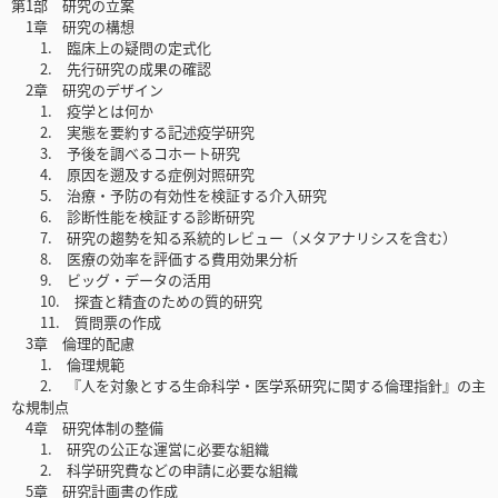
第1部 研究の立案
1章 研究の構想
1. 臨床上の疑問の定式化
2. 先行研究の成果の確認
2章 研究のデザイン
1. 疫学とは何か
2. 実態を要約する記述疫学研究
3. 予後を調べるコホート研究
4. 原因を遡及する症例対照研究
5. 治療・予防の有効性を検証する介入研究
6. 診断性能を検証する診断研究
7. 研究の趨勢を知る系統的レビュー（メタアナリシスを含む）
8. 医療の効率を評価する費用効果分析
9. ビッグ・データの活用
10. 探査と精査のための質的研究
11. 質問票の作成
3章 倫理的配慮
1. 倫理規範
2. 『人を対象とする生命科学・医学系研究に関する倫理指針』の主
な規制点
4章 研究体制の整備
1. 研究の公正な運営に必要な組織
2. 科学研究費などの申請に必要な組織
5章 研究計画書の作成