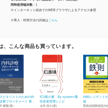
同時使用端末数
1
※インターネット経由でのWEBブラウザによるアクセス参照
※導入・利用方法の詳細は
こちら
は、こんな商品も買っています。
スピタリストのための内
ICU医の素 By system×重
内科レジデントの
診療フローチャート 第...
症患者管理レシピ
版
岸 勝繁(著)
太田 啓介(著)
聖路加国際病院内