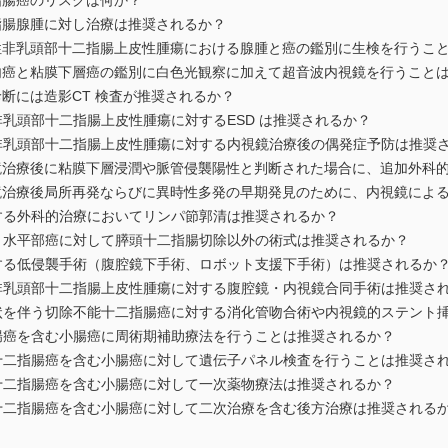
二指腸癌のリスクは何か？
二指腸腺腫に対し治療は推奨されるか？
在性非乳頭部十二指腸上皮性腫瘍における腺腫と癌の鑑別に生検を行うこ
膜内癌と粘膜下層癌の鑑別に白色光観察に加えて超音波内視鏡を行うこと
診断には造影CT 検査が推奨されるか？
非乳頭部十二指腸上皮性腫瘍に対するESD は推奨されるか？
性非乳頭部十二指腸上皮性腫瘍に対する内視鏡治療後の偶発症予防は推奨
視鏡治療後に粘膜下層浸潤や脈管侵襲陽性と判断された場合に、追加外科
視鏡治療後局所再発ならびに異時性多発の早期発見のために、内視鏡によ
対する外科的治療においてリンパ節郭清は推奨されるか？
癌と水平部癌に対して膵頭十二指腸切除以外の術式は推奨されるか？
対する低侵襲手術（腹腔鏡下手術、ロボット支援下手術）は推奨されるか
性非乳頭部十二指腸上皮性腫瘍に対する腹腔鏡・内視鏡合同手術は推奨さ
症状を伴う切除不能十二指腸癌に対する消化管吻合術や内視鏡的ステント
指腸癌を含む小腸癌に周術期補助療法を行うことは推奨されるか？
発十二指腸癌を含む小腸癌に対して遺伝子パネル検査を行うことは推奨さ
発十二指腸癌を含む小腸癌に対して一次薬物療法は推奨されるか？
発十二指腸癌を含む小腸癌に対して二次治療を含む後方治療は推奨される