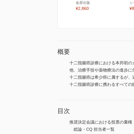
金原出版
シ
¥2,860
¥8
概要
十二指腸癌診療における本邦初の
他、治療手技や薬物療法の進歩に
十二指腸癌は希少癌に属するが、
十二指腸癌診療に携わるすべての
目次
推奨決定会議における投票の棄権
総論・CQ 担当者一覧