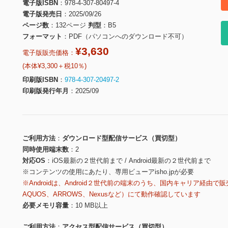
電子版ISBN
978-4-307-80497-4
電子版発売日
2025/09/26
ページ数
132ページ
判型
B5
フォーマット
PDF（パソコンへのダウンロード不可）
¥3,630
電子版販売価格：
(本体¥3,300＋税10％)
印刷版ISBN
978-4-307-20497-2
印刷版発行年月
2025/09
ご利用方法
ダウンロード型配信サービス（買切型）
同時使用端末数
2
対応OS
iOS最新の２世代前まで / Android最新の２世代前まで
※コンテンツの使用にあたり、専用ビューアisho.jpが必要
※Androidは、Android２世代前の端末のうち、国内キャリア経由で販
AQUOS、ARROWS、Nexusなど）にて動作確認しています
必要メモリ容量
10 MB以上
ご利用方法
アクセス型配信サービス（買切型）