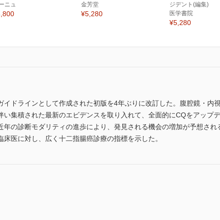
ーニュ
金芳堂
ジデント(編集)
,800
¥5,280
医学書院
¥5,280
ガイドラインとして作成された初版を4年ぶりに改訂した。腹腔鏡・内視
伴い集積された最新のエビデンスを取り入れて、全面的にCQをアップ
近年の診断モダリティの進歩により、発見される機会の増加が予想され
臨床医に対し、広く十二指腸癌診療の指標を示した。