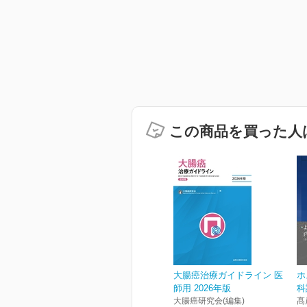
この商品を買った人
大腸癌治療ガイドライン 医
ホ
師用 2026年版
科
大腸癌研究会(編集)
髙