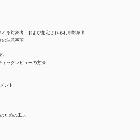
される対象者、および想定される利用対象者
合の注意事項
索）
ティックレビューの方法
コメント
進のための工夫