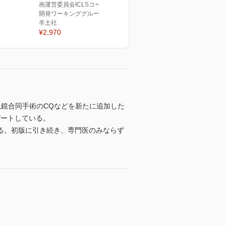
画運営委員会ICLSコース教材
開発ワーキンググループ(編)
羊土社
¥2,970
鏡合同手術のCQなどを新たに追加した
デートしている。
る。初版に引き続き、専門医のみならず