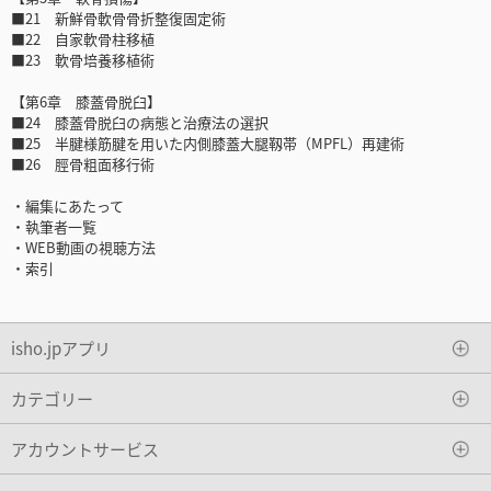
■21 新鮮骨軟骨骨折整復固定術
■22 自家軟骨柱移植
■23 軟骨培養移植術
【第6章 膝蓋骨脱臼】
■24 膝蓋骨脱臼の病態と治療法の選択
■25 半腱様筋腱を用いた内側膝蓋大腿靱帯（MPFL）再建術
■26 脛骨粗面移行術
・編集にあたって
・執筆者一覧
・WEB動画の視聴方法
・索引
isho.jpアプリ
カテゴリー
アカウントサービス