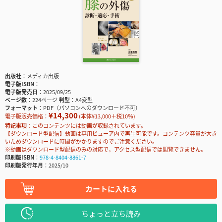
出版社
メディカ出版
電子版ISBN
電子版発売日
2025/09/25
ページ数
224ページ
判型
A4変型
フォーマット
PDF（パソコンへのダウンロード不可）
¥14,300
電子版販売価格：
(本体¥13,000＋税10％)
特記事項
このコンテンツには動画が収録されています。
【ダウンロード型配信】動画は専用ビューア内で再生可能です。コンテンツ容量が大き
いためダウンロードに時間がかかりますのでご注意ください。
※動画はダウンロード型配信のみの対応で，アクセス型配信では閲覧できません。
印刷版ISBN
978-4-8404-8861-7
印刷版発行年月
2025/10
カートに入れる
ちょっと立ち読み