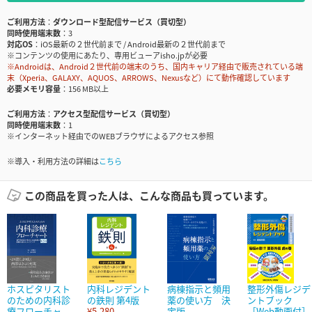
ご利用方法
ダウンロード型配信サービス（買切型）
同時使用端末数
3
対応OS
iOS最新の２世代前まで / Android最新の２世代前まで
※コンテンツの使用にあたり、専用ビューアisho.jpが必要
※Androidは、Android２世代前の端末のうち、国内キャリア経由で販売されている端
末（Xperia、GALAXY、AQUOS、ARROWS、Nexusなど）にて動作確認しています
必要メモリ容量
156 MB以上
ご利用方法
アクセス型配信サービス（買切型）
同時使用端末数
1
※インターネット経由でのWEBブラウザによるアクセス参照
※導入・利用方法の詳細は
こちら
この商品を買った人は、こんな商品も買っています。
ホスピタリスト
内科レジデント
病棟指示と頻用
整形外傷レジデ
のための内科診
の鉄則 第4版
薬の使い方 決
ントブック
療フローチャ...
¥5,280
定版
［Web動画付］