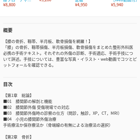
¥8,800
¥4,950
¥5,940
概要
【膝の骨折、靱帯、半月板、軟骨損傷を網羅！】
「膝」の骨折、靱帯損傷、半月板損傷、軟骨損傷をまとめた整形外科医
必携の手術テキスト。それぞれの外傷の診断、手術適応、手術手技につ
いて詳述。手技については、豊富な写真・イラスト・web動画でコツとピ
ットフォールを確認できる。
目次
【第1章 総論】
■01 膝関節の解剖と機能
■02 膝関節外傷 受傷現場での対応
■03 膝関節外傷時の診察の仕方（問診，触診，XP，CT，MRI）
■04 小児の膝関節外傷治療
手術療法か保存療法か（骨端線の有無による治療法の選択）
【第2章 骨折】