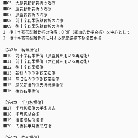
■05 大腿骨顆部骨折の治療
■06 脛骨顆部骨折の治療
■07 膝蓋骨骨折の治療
■08 前十字靱帯裂離骨折の治療
■09 後十字靱帯裂離骨折の治療
1 後十字靱帯裂離骨折の治療：ORIF（観血的骨接合術）を中心として
2 後十字靱帯裂離骨折に対する関節鏡視下整復固定術
【第3章 靱帯損傷】
■10 前十字靱帯損傷（膝蓋腱を用いる再建術）
■11 前十字靱帯損傷（屈筋腱を用いる再建術）
■12 後十字靱帯損傷
■13 新鮮内側側副靱帯損傷
■14 陳旧性内側側副靱帯損傷
■15 膝関節後外側支持機構損傷
■16 複合靱帯損傷
【第4章 半月板損傷】
■17 半月板損傷の手術適応
■18 半月板縫合術
■19 後根断裂修復術
■20 円板状半月板形成術
【第5章 軟骨損傷】