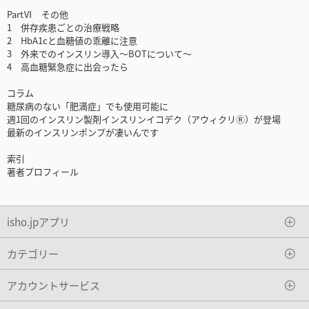
PartⅥ その他
1 併存疾患ごとの治療戦略
2 HbA1cと血糖値の乖離に注意
3 外来でのインスリン導入～BOTについて～
4 高血糖緊急症に出会ったら
コラム
糖尿病のない「肥満症」でも使用可能に
週1回のインスリン製剤インスリンイコデク（アウィクリⓇ）が登場
最新のインスリンポンプが凄いんです
索引
著者プロフィール
isho.jpアプリ
カテゴリー
アカウントサービス