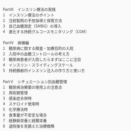
PartⅢ インスリン療法の実践
1 インスリン療法のポイント
2 注射製剤の手技指導と保管方法
3 自己血糖測定（SMBG）の導入
4 進化する持続グルコースモニタリング（CGM）
PartⅣ 病棟編
1 糖尿病に関する精査・加療目的の入院
2 入院中の血糖コントロールの考え方
3 糖尿病患者が入院したらまずはここに注目
4 インスリン・スライディングスケール
5 持続静脈内インスリン注入の作り方と使い方
PartⅤ シチュエーション別血糖管理
1 糖尿病治療薬の使用上の注意点
2 周術期管理
3 感染症合併時
4 ステロイド使用時
5 化学療法時
6 食事量が不安定な場合
7 経静脈栄養と経腸栄養
8 退院後を見据えた治療戦略