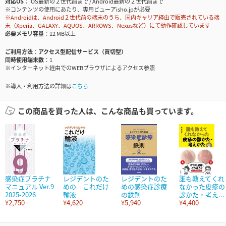
対応OS
iOS最新の２世代前まで / Android最新の２世代前まで
※コンテンツの使用にあたり、専用ビューアisho.jpが必要
※Androidは、Android２世代前の端末のうち、国内キャリア経由で販売されている端
末（Xperia、GALAXY、AQUOS、ARROWS、Nexusなど）にて動作確認しています
必要メモリ容量
12 MB以上
ご利用方法
アクセス型配信サービス（買切型）
同時使用端末数
1
※インターネット経由でのWEBブラウザによるアクセス参照
※導入・利用方法の詳細は
こちら
この商品を買った人は、こんな商品も買っています。
感染症プラチナ
レジデントのた
レジデントのた
誰も教えてくれ
マニュアル Ver.9
めの これだけ
めの感染症診療
なかった皮疹の
2025-2026
輸液
の鉄則
診かた・考え...
¥2,750
¥4,620
¥5,940
¥4,400