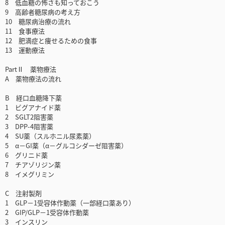
8 低血糖の怖さも知っておこう
9 高齢者糖尿病の考え方
10 糖尿病治療の流れ
11 食事療法
12 肥満症と痩せるための食事
13 運動療法
PartⅡ 薬物療法
A 薬物療法の流れ
B 経口血糖降下薬
1 ビグアナイド薬
2 SGLT2阻害薬
3 DPP-4阻害薬
4 SU薬（スルホニル尿素薬）
5 α－GI薬（α－グルコシダーゼ阻害薬）
6 グリニド薬
7 チアゾリジン薬
8 イメグリミン
C 注射製剤
1 GLP－1受容体作動薬（一部経口薬あり）
2 GIP/GLP－1受容体作動薬
3 インスリン