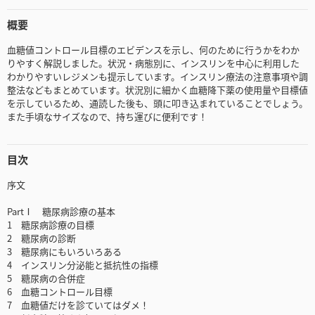
概要
血糖値コントロール目標のエビデンスを示し、何のために行うかをわか
りやすく解説しました。状況・病態別に、インスリンを中心に利用した
わかりやすいレジメンも提示しています。インスリン療法の注意事項や調
整法などもまとめています。状況別に細かく血糖降下薬の使用量や目標値
を示しているため、通読した後も、頭に叩き込まれていることでしょう。
また手頃なサイズなので、持ち運びに便利です！
目次
序文
PartⅠ 糖尿病診療の基本
1 糖尿病診療の目標
2 糖尿病の診断
3 糖尿病にもいろいろある
4 インスリン分泌能と抵抗性の指標
5 糖尿病の合併症
6 血糖コントロール目標
7 血糖値だけを診ていてはダメ！