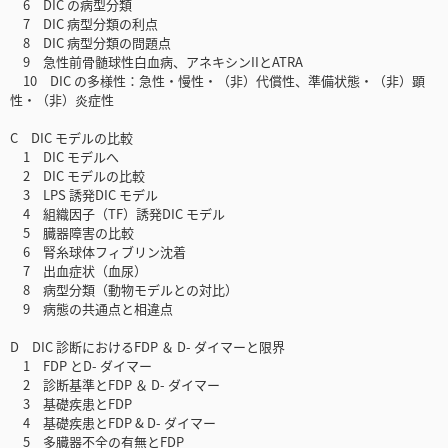
6 DIC の病型分類
7 DIC 病型分類の利点
8 DIC 病型分類の問題点
9 急性前骨髄球性白血病、アネキシンIIとATRA
10 DIC の多様性：急性・慢性・（非）代償性、準備状態・（非）顕
性・（非）炎症性
C DIC モデルの比較
1 DIC モデルへ
2 DIC モデルの比較
3 LPS 誘発DIC モデル
4 組織因子（TF）誘発DIC モデル
5 臓器障害の比較
6 腎糸球体フィブリン沈着
7 出血症状（血尿）
8 病型分類（動物モデルとの対比）
9 病態の共通点と相違点
D DIC 診断におけるFDP ＆ D- ダイマーと限界
1 FDP とD- ダイマー
2 診断基準とFDP ＆ D- ダイマー
3 基礎疾患とFDP
4 基礎疾患とFDP & D- ダイマー
5 多臓器不全の有無とFDP