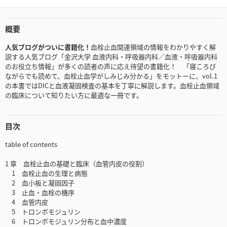
概要
人気ブログがついに書籍化！
血栓止血関連領域の情報をわかりやすく解
説する人気ブログ「金沢大学 血液内科・呼吸器内科／血液・呼吸器内科
のお役立ち情報」が多くの読者の声に応え待望の書籍化！ 「寝ころび
ながらでも読めて、血栓止血学がしみじみ分かる」をモットーに、vol.1
の本書ではDICと血液凝固検査の基本を丁寧に解説します。血栓止血領域
の臨床について知りたい方に最適な一冊です。
目次
table of contents
1 章 血栓止血の基礎と臨床（血管内皮の役割）
1 血栓止血の生理と病態
2 血小板と凝固因子
3 止血・血栓の機序
4 血管内皮
5 トロンボモジュリン
6 トロンボモジュリン分布と血中濃度