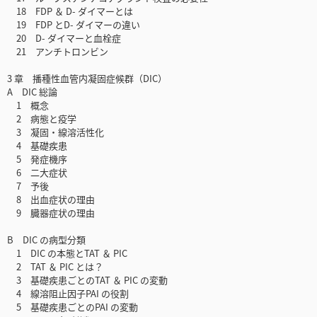
18 FDP ＆ D- ダイマーとは
19 FDP とD- ダイマーの違い
20 D- ダイマーと血栓症
21 アンチトロンビン
3 章 播種性血管内凝固症候群（DIC）
A DIC 総論
1 概念
2 病態と疫学
3 凝固・線溶活性化
4 基礎疾患
5 発症機序
6 二大症状
7 予後
8 出血症状の理由
9 臓器症状の理由
B DIC の病型分類
1 DIC の本態とTAT ＆ PIC
2 TAT ＆ PIC とは？
3 基礎疾患ごとのTAT ＆ PIC の変動
4 線溶阻止因子PAI の役割
5 基礎疾患ごとのPAI の変動