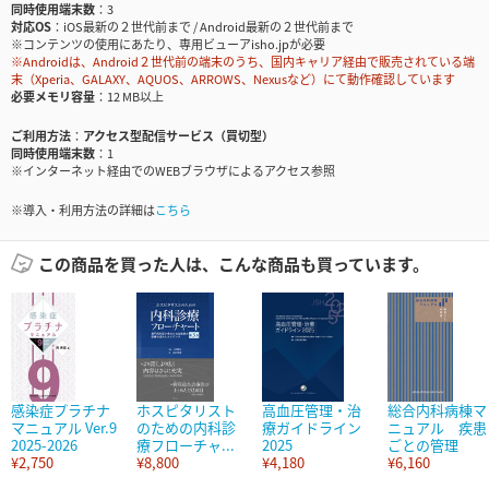
同時使用端末数
3
対応OS
iOS最新の２世代前まで / Android最新の２世代前まで
※コンテンツの使用にあたり、専用ビューアisho.jpが必要
※Androidは、Android２世代前の端末のうち、国内キャリア経由で販売されている端
末（Xperia、GALAXY、AQUOS、ARROWS、Nexusなど）にて動作確認しています
必要メモリ容量
12 MB以上
ご利用方法
アクセス型配信サービス（買切型）
同時使用端末数
1
※インターネット経由でのWEBブラウザによるアクセス参照
※導入・利用方法の詳細は
こちら
この商品を買った人は、こんな商品も買っています。
感染症プラチナ
ホスピタリスト
高血圧管理・治
総合内科病棟マ
マニュアル Ver.9
のための内科診
療ガイドライン
ニュアル 疾患
2025-2026
療フローチャ...
2025
ごとの管理
¥2,750
¥8,800
¥4,180
¥6,160