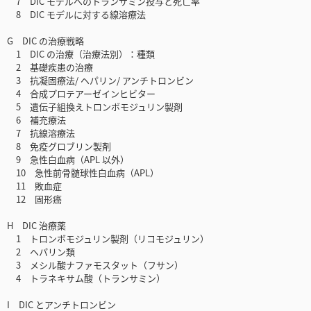
7 DIC モデルへのトランサミン投与と死亡率
8 DIC モデルに対する線溶療法
G DIC の治療戦略
1 DIC の治療（治療法別）：種類
2 基礎疾患の治療
3 抗凝固療法/ ヘパリン/ アンチトロンビン
4 合成プロテアーゼインヒビター
5 遺伝子組換えトロンボモジュリン製剤
6 補充療法
7 抗線溶療法
8 免疫グロブリン製剤
9 急性白血病（APL 以外）
10 急性前骨髄球性白血病（APL）
11 敗血症
12 固形癌
H DIC 治療薬
1 トロンボモジュリン製剤（リコモジュリン）
2 ヘパリン類
3 メシル酸ナファモスタット（フサン）
4 トラネキサム酸（トランサミン）
I DIC とアンチトロンビン