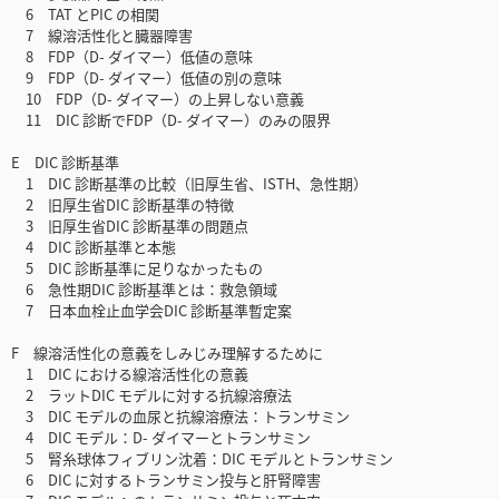
6 TAT とPIC の相関
7 線溶活性化と臓器障害
8 FDP（D- ダイマー）低値の意味
9 FDP（D- ダイマー）低値の別の意味
10 FDP（D- ダイマー）の上昇しない意義
11 DIC 診断でFDP（D- ダイマー）のみの限界
E DIC 診断基準
1 DIC 診断基準の比較（旧厚生省、ISTH、急性期）
2 旧厚生省DIC 診断基準の特徴
3 旧厚生省DIC 診断基準の問題点
4 DIC 診断基準と本態
5 DIC 診断基準に足りなかったもの
6 急性期DIC 診断基準とは：救急領域
7 日本血栓止血学会DIC 診断基準暫定案
F 線溶活性化の意義をしみじみ理解するために
1 DIC における線溶活性化の意義
2 ラットDIC モデルに対する抗線溶療法
3 DIC モデルの血尿と抗線溶療法：トランサミン
4 DIC モデル：D- ダイマーとトランサミン
5 腎糸球体フィブリン沈着：DIC モデルとトランサミン
6 DIC に対するトランサミン投与と肝腎障害