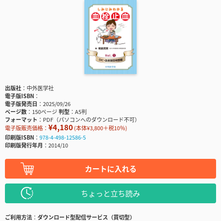
出版社
中外医学社
電子版ISBN
電子版発売日
2025/09/26
ページ数
150ページ
判型
A5判
フォーマット
PDF（パソコンへのダウンロード不可）
¥4,180
電子版販売価格：
(本体¥3,800＋税10％)
印刷版ISBN
978-4-498-12586-5
印刷版発行年月
2014/10
カートに入れる
ちょっと立ち読み
ご利用方法
ダウンロード型配信サービス（買切型）