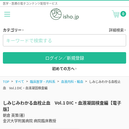
医学・医療の電子コンテンツ配信サービス
0
カテゴリー
詳細検索
ログイン／新規登録
初めての方へ
TOP
すべて
臨床医学・内科系
血液内科・輸血
しみじみわかる血栓止
血 Vol.1 DIC・血液凝固検査編
しみじみわかる血栓止血 Vol.1 DIC・血液凝固検査編【電子
版】
朝倉 英策(著)
金沢大学附属病院 病院臨床教授