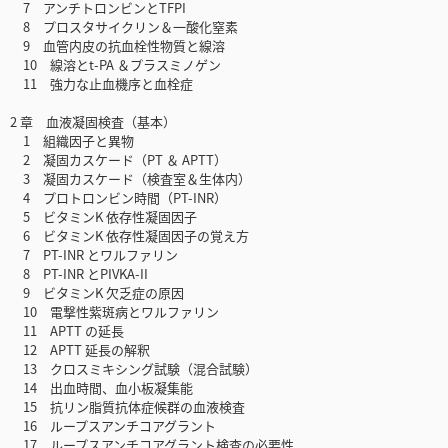
7 アンチトロンビンとTFPI
8 プロスタサイクリン＆一酸化窒素
9 血管内皮の抗血栓性物質と線溶
10 線溶とt-PA ＆プラスミノゲン
11 強力な止血機序と血栓症
2 章 血液凝固検査（基本）
1 組織因子と異物
2 凝固カスケード（PT ＆ APTT）
3 凝固カスケード（検査室＆生体内）
4 プロトロンビン時間（PT-INR）
5 ビタミンK 依存性凝固因子
6 ビタミンK 依存性凝固因子の覚え方
7 PT-INR とワルファリン
8 PT-INR とPIVKA-II
9 ビタミンK 欠乏症の原因
10 電撃性紫斑病とワルファリン
11 APTT の延長
12 APTT 延長の解釈
13 クロスミキシング試験（混合試験）
14 出血時間、血小板凝集能
15 抗リン脂質抗体症候群の血液検査
16 ループスアンチコアグラント
17 ループスアンチコアグラント検査の必要性