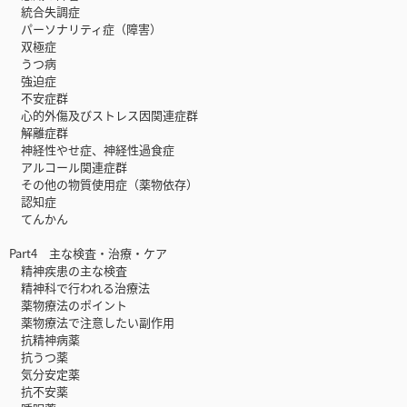
統合失調症
パーソナリティ症（障害）
双極症
うつ病
強迫症
不安症群
心的外傷及びストレス因関連症群
解離症群
神経性やせ症、神経性過食症
アルコール関連症群
その他の物質使用症（薬物依存）
認知症
てんかん
Part4 主な検査・治療・ケア
精神疾患の主な検査
精神科で行われる治療法
薬物療法のポイント
薬物療法で注意したい副作用
抗精神病薬
抗うつ薬
気分安定薬
抗不安薬