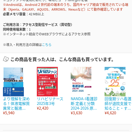
※Androidは、Android２世代前の端末のうち、国内キャリア経由で販売されている端
末（Xperia、GALAXY、AQUOS、ARROWS、Nexusなど）にて動作確認しています
必要メモリ容量
42 MB以上
ご利用方法
アクセス型配信サービス（買切型）
同時使用端末数
1
※インターネット経由でのWEBブラウザによるアクセス参照
※導入・利用方法の詳細は
こちら
この商品を買った人は、こんな商品も買っています。
より理解を深め
リハビリナース
NANDA-I看護診
回復期リハ看護
る！体液電解質
2025年3号
断 定義と分類
師が退院支援で
異常と輸液...
¥2,420
2024-2026 原...
知ること・す...
¥5,940
¥3,630
¥4,620