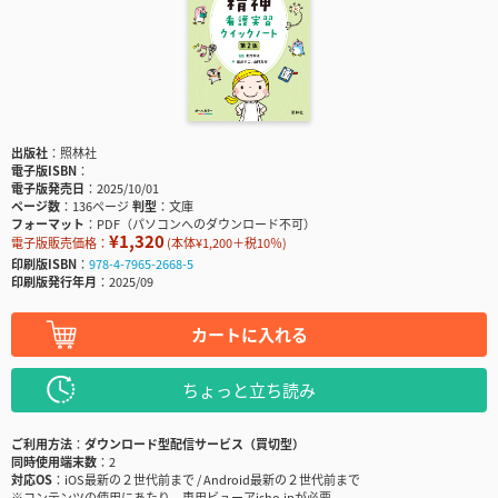
出版社
照林社
電子版ISBN
電子版発売日
2025/10/01
ページ数
136ページ
判型
文庫
フォーマット
PDF（パソコンへのダウンロード不可）
¥1,320
電子版販売価格：
(本体¥1,200＋税10％)
印刷版ISBN
978-4-7965-2668-5
印刷版発行年月
2025/09
カートに入れる
ちょっと立ち読み
ご利用方法
ダウンロード型配信サービス（買切型）
同時使用端末数
2
対応OS
iOS最新の２世代前まで / Android最新の２世代前まで
※コンテンツの使用にあたり、専用ビューアisho.jpが必要