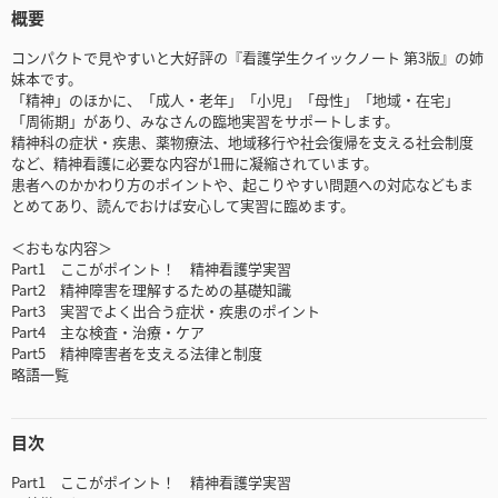
概要
コンパクトで見やすいと大好評の『看護学生クイックノート 第3版』の姉
妹本です。
「精神」のほかに、「成人・老年」「小児」「母性」「地域・在宅」
「周術期」があり、みなさんの臨地実習をサポートします。
精神科の症状・疾患、薬物療法、地域移行や社会復帰を支える社会制度
など、精神看護に必要な内容が1冊に凝縮されています。
患者へのかかわり方のポイントや、起こりやすい問題への対応などもま
とめてあり、読んでおけば安心して実習に臨めます。
＜おもな内容＞
Part1 ここがポイント！ 精神看護学実習
Part2 精神障害を理解するための基礎知識
Part3 実習でよく出合う症状・疾患のポイント
Part4 主な検査・治療・ケア
Part5 精神障害者を支える法律と制度
略語一覧
目次
Part1 ここがポイント！ 精神看護学実習