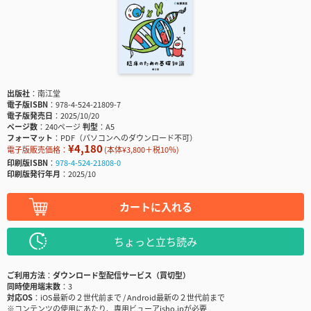
出版社
南江堂
電子版ISBN
978-4-524-21809-7
電子版発売日
2025/10/20
ページ数
240ページ
判型
A5
フォーマット
PDF（パソコンへのダウンロード不可）
¥4,180
電子版販売価格：
(本体¥3,800＋税10％)
印刷版ISBN
978-4-524-21808-0
印刷版発行年月
2025/10
カートに入れる
ちょっと立ち読み
ご利用方法
ダウンロード型配信サービス（買切型）
同時使用端末数
3
対応OS
iOS最新の２世代前まで / Android最新の２世代前まで
※コンテンツの使用にあたり、専用ビューアisho.jpが必要