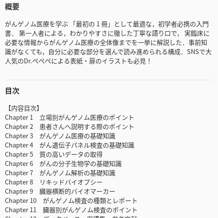
概要
がんゲノム医療を学ぶ 「最初の 1 冊」として最適な，初学者必携の入門
書． 第一人者による，わかりやすさに徹した丁寧な語り口で， 実臨床に
必要な情報からがんゲノム医療の全体像までを一挙に解説した．事前知
識がなくても，自分に必要な部分を選んで読み進められる構成．SNSで大
人気のDr.ぺぺぺによる表紙・扉のイラストも必見！
目次
【内容目次】
Chapter 1 立場別がんゲノム医療のポイント
Chapter 2 患者さんへ説明する際のポイント
Chapter 3 がんゲノム医療の基礎知識
Chapter 4 がん遺伝子パネル検査の基礎知識
Chapter 5 質の高いデータの取得
Chapter 6 がんの分子生物学の基礎知識
Chapter 7 がんゲノム解析の基礎知識
Chapter 8 リキッドバイオプシー
Chapter 9 臓器横断的バイオマーカー
Chapter 10 がんゲノム検査の種類とレポート
Chapter 11 臓器別がんゲノム検査のポイント