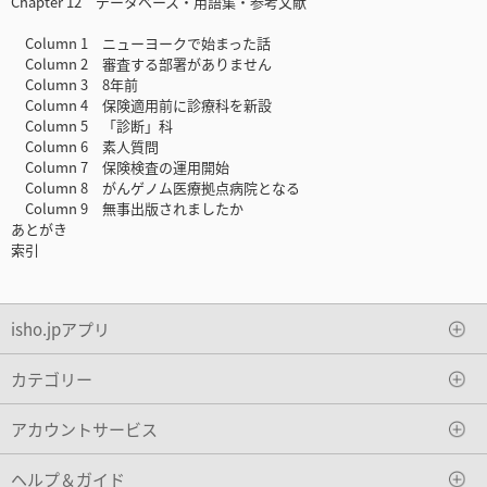
Chapter 12 データベース・用語集・参考文献
Column 1 ニューヨークで始まった話
Column 2 審査する部署がありません
Column 3 8年前
Column 4 保険適用前に診療科を新設
Column 5 「診断」科
Column 6 素人質問
Column 7 保険検査の運用開始
Column 8 がんゲノム医療拠点病院となる
Column 9 無事出版されましたか
あとがき
索引
isho.jpアプリ
カテゴリー
アカウントサービス
ヘルプ＆ガイド