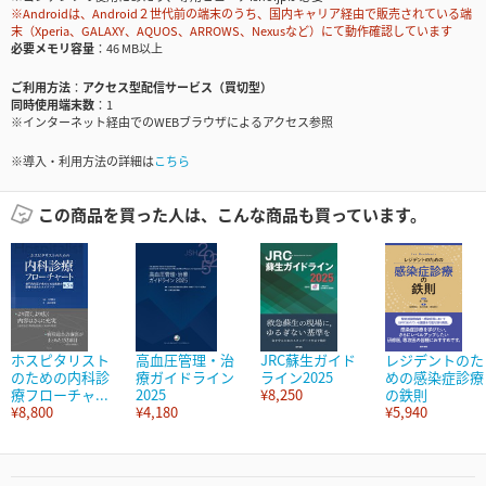
※Androidは、Android２世代前の端末のうち、国内キャリア経由で販売されている端
末（Xperia、GALAXY、AQUOS、ARROWS、Nexusなど）にて動作確認しています
必要メモリ容量
46 MB以上
ご利用方法
アクセス型配信サービス（買切型）
同時使用端末数
1
※インターネット経由でのWEBブラウザによるアクセス参照
※導入・利用方法の詳細は
こちら
この商品を買った人は、こんな商品も買っています。
ホスピタリスト
高血圧管理・治
JRC蘇生ガイド
レジデントのた
のための内科診
療ガイドライン
ライン2025
めの感染症診療
療フローチャ...
2025
¥8,250
の鉄則
¥8,800
¥4,180
¥5,940