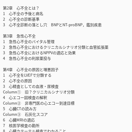
第2章 心不全とは？
1 心不全の予後と病名
2 心不全の診断基準
3 心不全診断の落とし穴 BNPとNT-proBNP，鑑別疾患
第3章 急性心不全
1 急性心不全のバイタル管理
2 急性心不全におけるクリニカルシナリオ分類と血管拡張薬
3 急性心不全におけるNPPVの適応と効果
4 急性心不全の利尿薬投与
第4章 心不全の原因と増悪因子
1 心不全をLVEFで分類する
2 心不全の原因
3 心精査としての血液・尿検査
Column① 旧？クリニカルシナリオ分類
4 心エコー図検査の解釈
Column② 非専門医の心エコー到達目標
5 心臓CTの読み方
Column③ 石灰化スコア
6 心臓MRIの適応
7 核医学検査の勘所
8 心臓カテーテル検査でわかること