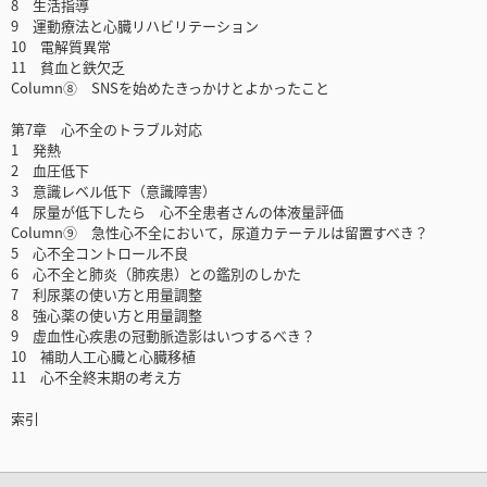
8 生活指導
9 運動療法と心臓リハビリテーション
10 電解質異常
11 貧血と鉄欠乏
Column⑧ SNSを始めたきっかけとよかったこと
第7章 心不全のトラブル対応
1 発熱
2 血圧低下
3 意識レベル低下（意識障害）
4 尿量が低下したら 心不全患者さんの体液量評価
Column⑨ 急性心不全において，尿道カテーテルは留置すべき？
5 心不全コントロール不良
6 心不全と肺炎（肺疾患）との鑑別のしかた
7 利尿薬の使い方と用量調整
8 強心薬の使い方と用量調整
9 虚血性心疾患の冠動脈造影はいつするべき？
10 補助人工心臓と心臓移植
11 心不全終末期の考え方
索引