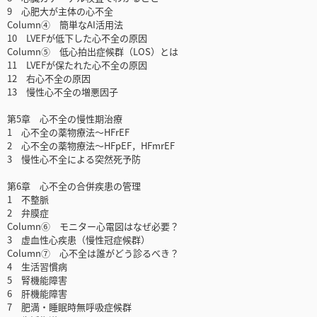
9 心肥大が主体の心不全
Column④ 簡単なAI活用法
10 LVEFが低下した心不全の原因
Column⑤ 低心拍出症候群（LOS）とは
11 LVEFが保たれた心不全の原因
12 右心不全の原因
13 慢性心不全の増悪因子
第5章 心不全の慢性期治療
1 心不全の薬物療法～HFrEF
2 心不全の薬物療法～HFpEF，HFmrEF
3 慢性心不全による突然死予防
第6章 心不全の合併疾患の管理
1 不整脈
2 弁膜症
Column⑥ モニター心電図はなぜ必要？
3 虚血性心疾患（慢性冠症候群）
Column⑦ 心不全は誰がどう診るべき？
4 生活習慣病
5 腎機能障害
6 肝機能障害
7 肥満・睡眠時無呼吸症候群