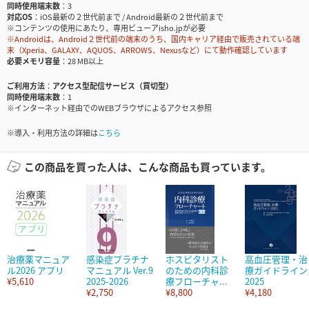
同時使用端末数
3
対応OS
iOS最新の２世代前まで / Android最新の２世代前まで
※コンテンツの使用にあたり、専用ビューアisho.jpが必要
※Androidは、Android２世代前の端末のうち、国内キャリア経由で販売されている端
末（Xperia、GALAXY、AQUOS、ARROWS、Nexusなど）にて動作確認しています
必要メモリ容量
28 MB以上
ご利用方法
アクセス型配信サービス（買切型）
同時使用端末数
1
※インターネット経由でのWEBブラウザによるアクセス参照
※導入・利用方法の詳細は
こちら
この商品を買った人は、こんな商品も買っています。
治療薬マニュア
感染症プラチナ
ホスピタリスト
高血圧管理・治
ル2026 アプリ
マニュアル Ver.9
のための内科診
療ガイドライン
¥5,610
2025-2026
療フローチャ...
2025
¥2,750
¥8,800
¥4,180