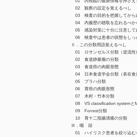
01 内視鏡の最新情報を押さえ
02 観察の設定を覚えるべし
03 検査の目的を把握してから
04 内服歴の聴取を忘れるべか
05 感染対策に十分に注意して
06 検査中は患者の状態をしっ
Ⅱ．この分類用語覚えるべし
01 ロサンゼルス分類（逆流性
02 食道静脈瘤の分類
03 食道癌の肉眼形態
04 日本食道学会分類（表在食
05 プラハ分類
06 胃癌の肉眼形態
07 木村・竹本分類
08 VS classification sys
09 Forrest分類
10 胃十二指腸潰瘍の分類
Ⅲ．咽 頭
01 ハイリスク患者を絞り込む