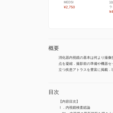
MEDSI
治
¥2,750
ラ
¥4
概要
消化器内視鏡の基本は何より撮像
点を凝縮．撮影前の準備や機器セッテ
立つ疾患アトラスを豊富に掲載．
目次
【内容目次】
Ⅰ．内視鏡検査総論