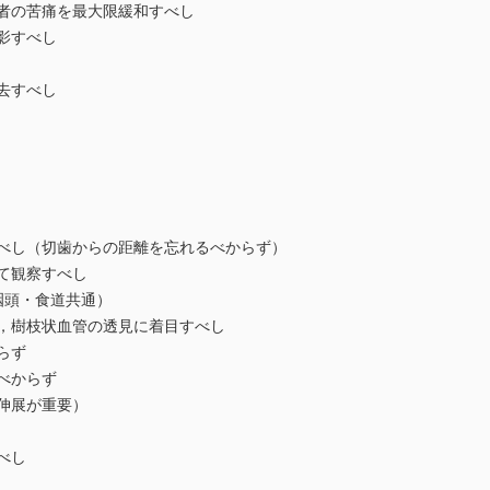
者の苦痛を最大限緩和すべし
影すべし
去すべし
べし（切歯からの距離を忘れるべからず）
て観察すべし
咽頭・食道共通）
，樹枝状血管の透見に着目すべし
らず
べからず
伸展が重要）
べし