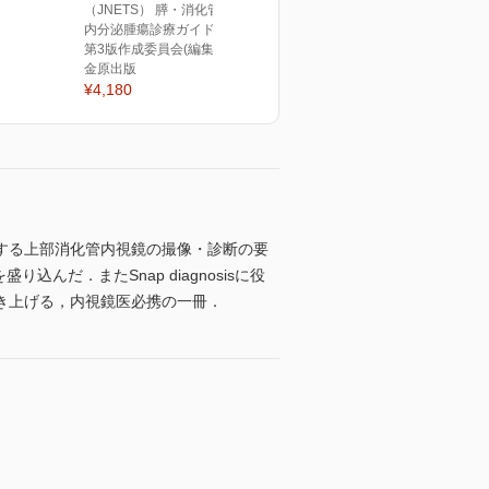
（JNETS） 膵・消化管神経
内分泌腫瘍診療ガイドライン
第3版作成委員会(編集)
金原出版
¥4,180
する上部消化管内視鏡の撮像・診断の要
だ．またSnap diagnosisに役
き上げる，内視鏡医必携の一冊．