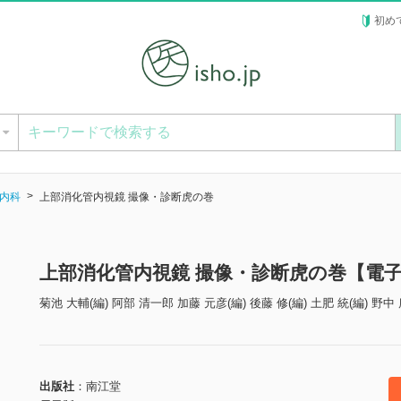
初め
ー
内科
上部消化管内視鏡 撮像・診断虎の巻
上部消化管内視鏡 撮像・診断虎の巻【電
菊池 大輔(編) 阿部 清一郎 加藤 元彦(編) 後藤 修(編) 土肥 統(編) 野中 
出版社
南江堂