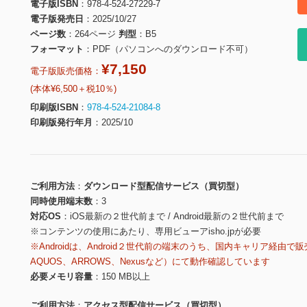
電子版ISBN
978-4-524-27229-7
電子版発売日
2025/10/27
ページ数
264ページ
判型
B5
フォーマット
PDF（パソコンへのダウンロード不可）
¥7,150
電子版販売価格：
(本体¥6,500＋税10％)
印刷版ISBN
978-4-524-21084-8
印刷版発行年月
2025/10
ご利用方法
ダウンロード型配信サービス（買切型）
同時使用端末数
3
対応OS
iOS最新の２世代前まで / Android最新の２世代前まで
※コンテンツの使用にあたり、専用ビューアisho.jpが必要
※Androidは、Android２世代前の端末のうち、国内キャリア経由で販
AQUOS、ARROWS、Nexusなど）にて動作確認しています
必要メモリ容量
150 MB以上
ご利用方法
アクセス型配信サービス（買切型）