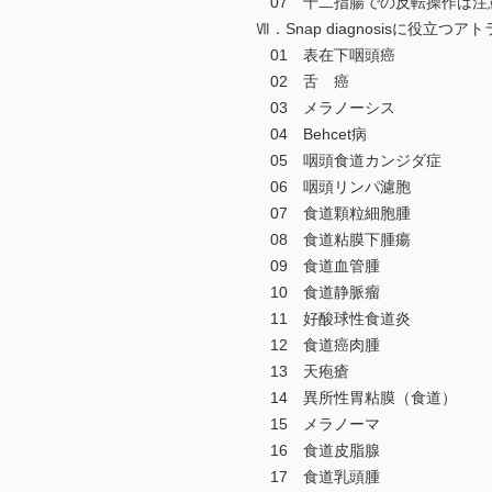
07 十二指腸での反転操作は注
Ⅶ．Snap diagnosisに役立つア
01 表在下咽頭癌
02 舌 癌
03 メラノーシス
04 Behcet病
05 咽頭食道カンジダ症
06 咽頭リンパ濾胞
07 食道顆粒細胞腫
08 食道粘膜下腫瘍
09 食道血管腫
10 食道静脈瘤
11 好酸球性食道炎
12 食道癌肉腫
13 天疱瘡
14 異所性胃粘膜（食道）
15 メラノーマ
16 食道皮脂腺
17 食道乳頭腫