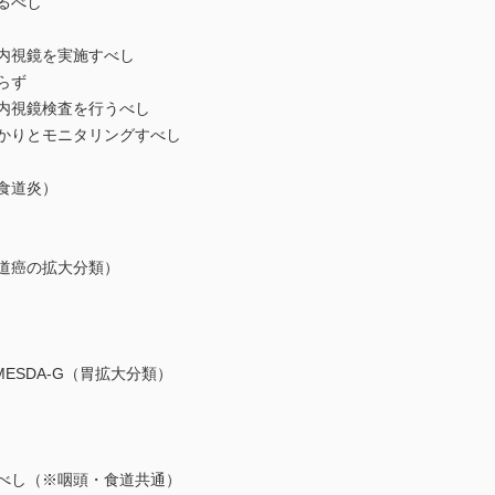
るべし
内視鏡を実施すべし
らず
内視鏡検査を行うべし
かりとモニタリングすべし
食道炎）
道癌の拡大分類）
temとMESDA-G（胃拡大分類）
べし（※咽頭・食道共通）