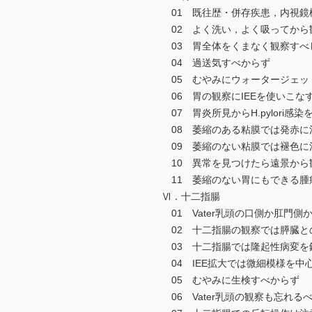
01 既往歴・併存疾患，内視鏡
02 よく洗い，よく吸ってから
03 胃全体をくまなく観察すべ
04 過送気すべからず
05 むやみにウォータージェッ
06 胃の観察にIEEを使いこな
07 胃炎所見からH.pylori感
08 萎縮のある粘膜では発赤に
09 萎縮のない粘膜では褪色に
10 異常を見つけたら遠景から
11 萎縮のない胃にもできる腫
Ⅵ．十二指腸
01 Vater乳頭の口側か肛門側
02 十二指腸の観察では膵臓と
03 十二指腸では隆起性病変を
04 IEE拡大では微細模様を中
05 むやみに生検すべからず
06 Vater乳頭の観察も忘れる