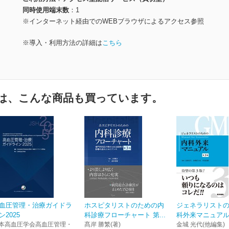
同時使用端末数
1
※インターネット経由でのWEBブラウザによるアクセス参照
※導入・利用方法の詳細は
こちら
は、こんな商品も買っています。
血圧管理・治療ガイドラ
ホスピタリストのための内
ジェネラリスト
ン2025
科診療フローチャート 第...
科外来マニュアル
本高血圧学会高血圧管理・
髙岸 勝繁(著)
金城 光代(他編集)