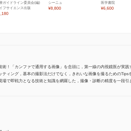
療ガイドライン委員会(編)
シーニュ
医学書院
イフサイエンス出版
¥8,800
¥6,600
,180
技術！「カンファで通用する画像」を念頭に，第一線の内視鏡医が実践
ィング，基本の撮影法だけでなく，きれいな画像を撮るためのTipsを盛り込ん
現場で即戦力となる技術と知識を網羅した，撮像・診断の精度を一段引