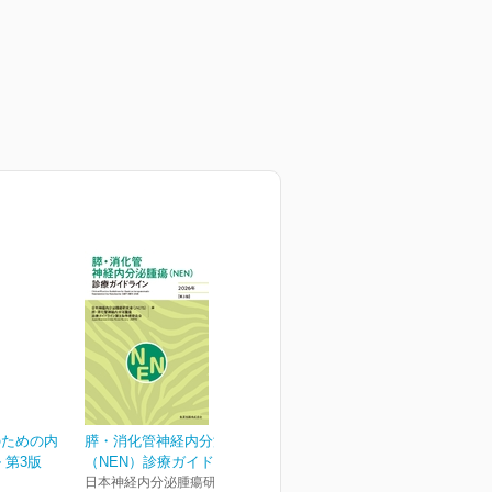
のための内
膵・消化管神経内分泌腫瘍
 第3版
（NEN）診療ガイドライ...
日本神経内分泌腫瘍研究会