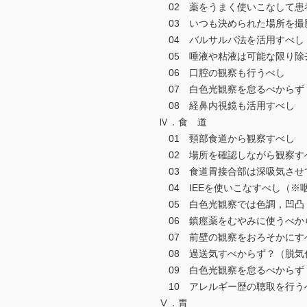
02 薬をうまく使いこなして患
03 いつも決められた場所を撮
04 バルサルバ法を活用すべし
05 唾液や粘液は可能な限り除
06 口腔の観察も行うべし
07 白色光観察を怠るべからず
08 経鼻内視鏡も活用すべし
Ⅳ．食 道
01 頸部食道から観察すべし
02 場所を確認しながら観察す
03 食道胃接合部は深吸気させ
04 IEEを使いこなすべし（※
05 白色光観察では色調，凹凸
06 鎮痙薬をむやみに使うべか
07 前壁の観察をおろそかにす
08 過送気すべからず？（脱気
09 白色光観察を怠るべからず
10 アレルギー歴の聴取を行う
Ⅴ．胃