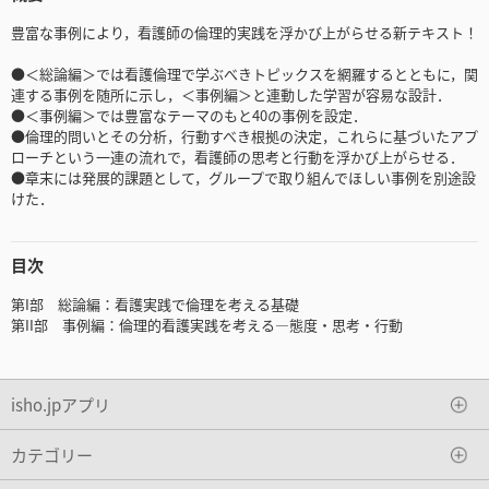
豊富な事例により，看護師の倫理的実践を浮かび上がらせる新テキスト！
●＜総論編＞では看護倫理で学ぶべきトピックスを網羅するとともに，関
連する事例を随所に示し，＜事例編＞と連動した学習が容易な設計．
●＜事例編＞では豊富なテーマのもと40の事例を設定．
●倫理的問いとその分析，行動すべき根拠の決定，これらに基づいたアプ
ローチという一連の流れで，看護師の思考と行動を浮かび上がらせる．
●章末には発展的課題として，グループで取り組んでほしい事例を別途設
けた．
目次
第I部 総論編：看護実践で倫理を考える基礎
第II部 事例編：倫理的看護実践を考える―態度・思考・行動
isho.jpアプリ
カテゴリー