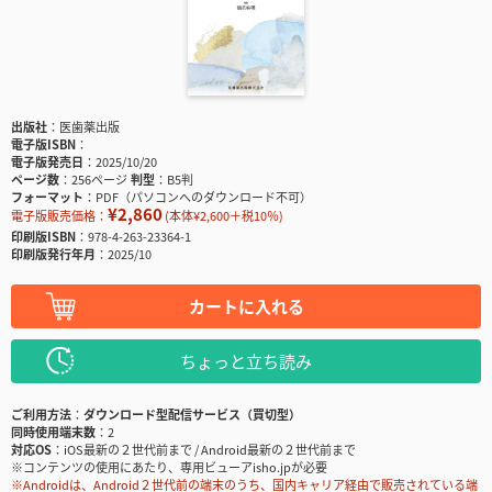
出版社
医歯薬出版
電子版ISBN
電子版発売日
2025/10/20
ページ数
256ページ
判型
B5判
フォーマット
PDF（パソコンへのダウンロード不可）
¥2,860
電子版販売価格：
(本体¥2,600＋税10％)
印刷版ISBN
978-4-263-23364-1
印刷版発行年月
2025/10
カートに入れる
ちょっと立ち読み
ご利用方法
ダウンロード型配信サービス（買切型）
同時使用端末数
2
対応OS
iOS最新の２世代前まで / Android最新の２世代前まで
※コンテンツの使用にあたり、専用ビューアisho.jpが必要
※Androidは、Android２世代前の端末のうち、国内キャリア経由で販売されている端