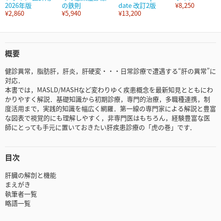
2026年版
の鉄則
date 改訂2版
¥8,250
¥2,860
¥5,940
¥13,200
概要
健診異常，脂肪肝，肝炎，肝硬変・・・日常診療で遭遇する“肝の異常”に
対応．
本書では，MASLD/MASHなど変わりゆく疾患概念を最新知見とともにわ
かりやすく解説．基礎知識から初期診療，専門的治療，多職種連携，制
度活用まで，実践的知識を幅広く網羅．第一線の専門家による解説と豊富
な図表で視覚的にも理解しやすく，非専門医はもちろん，経験豊富な医
師にとっても手元に置いておきたい肝疾患診療の「虎の巻」です．
目次
肝臓の解剖と機能
まえがき
執筆者一覧
略語一覧