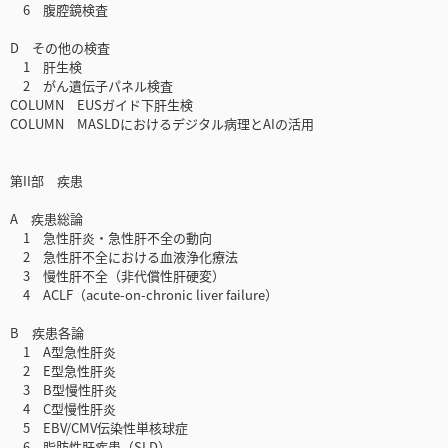
6 腹腔鏡検査
D その他の検査
1 肝生検
2 がん遺伝子パネル検査
COLUMN EUSガイド下肝生検
COLUMN MASLDにおけるデジタル病理とAIの活用
第II部 疾患
A 疾患総論
1 急性肝炎・急性肝不全の動向
2 急性肝不全における血液浄化療法
3 慢性肝不全（非代償性肝硬変）
4 ACLF（acute-on-chronic liver failure）
B 疾患各論
1 A型急性肝炎
2 E型急性肝炎
3 B型慢性肝炎
4 C型慢性肝炎
5 EBV/CMV伝染性単核球症
6 脂肪性肝疾患（SLD）