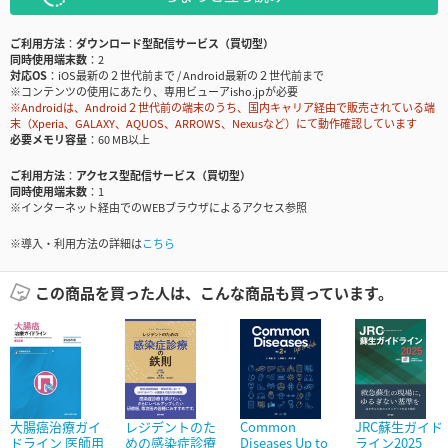
ご利用方法
ダウンロード型配信サービス（買切型）
同時使用端末数
2
対応OS
iOS最新の２世代前まで / Android最新の２世代前まで
※コンテンツの使用にあたり、専用ビューアisho.jpが必要
※Androidは、Android２世代前の端末のうち、国内キャリア経由で販売されている端
末（Xperia、GALAXY、AQUOS、ARROWS、Nexusなど）にて動作確認しています
必要メモリ容量
60 MB以上
ご利用方法
アクセス型配信サービス（買切型）
同時使用端末数
1
※インターネット経由でのWEBブラウザによるアクセス参照
※導入・利用方法の詳細は
こちら
この商品を買った人は、こんな商品も買っています。
大腸癌治療ガイ
レジデントのた
Common
JRC蘇生ガイド
ドライン 医師用
めの感染症診療
Diseases Up to
ライン2025