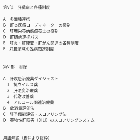
第V部 肝臓病と各種制度
A 多職種連携
B 肝炎医療コーディネーターの役割
C 肝臓栄養病態療養士の役割
D 肝臓病連携パス
E 肝炎・肝硬変・肝がん関連の各種制度
F 肝臓領域の難病関連制度
第VI部 附録
A 肝疾患治療薬ダイジェスト
1 抗ウイルス薬
2 肝硬変治療薬
3 代謝改善薬
4 アルコール関連治療薬
B 飲酒量評価法
C 肝予備能評価・スコアリング法
D 薬物性肝障害（DILI）のスコアリングシステム
用語解説（脚注より抜粋）