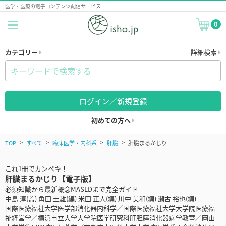
医学・医療の電子コンテンツ配信サービス
0
カテゴリー
詳細検索
ログイン／新規登録
初めての方へ
TOP
すべて
臨床医学・内科系
肝臓
肝臓まるかじり
これ1冊でカンペキ！
肝臓まるかじり【電子版】
必須知識から最新概念MASLDまで完全ガイド
中島 淳(監) 角田 圭雄(編) 米田 正人(編) 川中 美和(編) 瀬古 裕也(編)
国際医療福祉大学医学部消化器内科学／国際医療福祉大学大学院医療福
祉経営学／横浜市立大学大学院医学研究科肝胆膵消化器病学教室／岡山