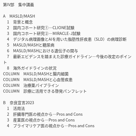
第IV部 集中講義
A MASLD/MASH
1 背景と概念
2 国内コホート研究①―CLIONE試験
3 国内コホート研究②―MIRACLE-J試験
4 デジタル病理画像とAIを用いた脂肪性肝疾患（SLD）の病理診断
5 MASLD/MASHと糖尿病
6 MASLD/MASHにおける遺伝子の関与
7 最新エビデンスを踏まえた診療ガイドライン―今後の改定のポイン
ト
8 海外ガイドラインの状況
COLUMN MASLD/MASHと腸内細菌
COLUMN MASLD/MASHと心血管疾患
COLUMN 治療薬パイプライン
COLUMN 診療に活用できる啓発パンフレット
B 奈良宣言2023
1 活用法
2 肝臓専門医の視点から―Pros and Cons
3 産業医の視点から―Pros and Cons
4 プライマリケア医の視点から―Pros and Cons