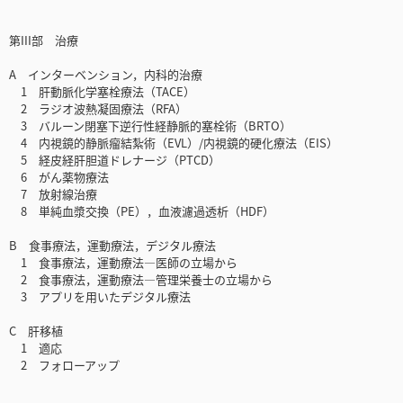
第III部 治療
A インターベンション，内科的治療
1 肝動脈化学塞栓療法（TACE）
2 ラジオ波熱凝固療法（RFA）
3 バルーン閉塞下逆行性経静脈的塞栓術（BRTO）
4 内視鏡的静脈瘤結紮術（EVL）/内視鏡的硬化療法（EIS）
5 経皮経肝胆道ドレナージ（PTCD）
6 がん薬物療法
7 放射線治療
8 単純血漿交換（PE），血液濾過透析（HDF）
B 食事療法，運動療法，デジタル療法
1 食事療法，運動療法―医師の立場から
2 食事療法，運動療法―管理栄養士の立場から
3 アプリを用いたデジタル療法
C 肝移植
1 適応
2 フォローアップ