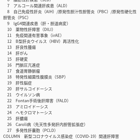
7 アルコール関連肝疾患（ALD）
8 自己免疫性肝炎（AIH）/原発性胆汁性胆管炎（PBC）/原発性硬化性
胆管炎（PSC）
9 IgG4関連疾患（肝・胆道病変）
10 薬物性肝障害（DILI）
11 免疫関連有害事象（irAE）
12 B型肝炎ウイルス（HBV）再活性化
13 肝良性腫瘍
14 肝がん
15 肝硬変
16 門脈圧亢進症
17 食道胃静脈瘤
18 特発性細菌性腹膜炎（SBP）
19 肝性脳症
20 肝サルコイドーシス
21 ウイルソン病
22 Fontan手術後肝障害（FALD）
23 アミロイドーシス
24 ヘモクロマトーシス
25 肝膿瘍
26 Caroli病（先天性多発肝内胆管拡張症）
27 多発性肝囊胞（PCLD）
COLUMN 新型コロナウイルス感染症（COVID-19）関連肝障害