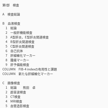
第I部 検査
A 検査総論
B 血液検査
1 総論
2 一般肝機能検査
3 A型肝炎，E型肝炎関連検査
4 B型肝炎関連検査
5 C型肝炎関連検査
6 自己抗体
7 肝線維化マーカー
8 腫瘍マーカー
9 肝予備能検査
COLUMN FIB-4 indexの有用性と課題
COLUMN 新たな肝線維化マーカー
C 画像検査
1 総論 熊田 卓
2 超音波検査
3 CT検査
4 MRI検査
5 血管造影検査