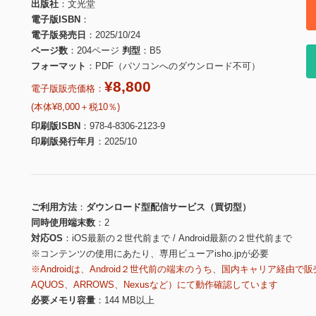
出版社
文光堂
電子版ISBN
電子版発売日
2025/10/24
ページ数
204ページ
判型
B5
フォーマット
PDF（パソコンへのダウンロード不可）
¥8,800
電子版販売価格：
(本体¥8,000＋税10％)
印刷版ISBN
978-4-8306-2123-9
印刷版発行年月
2025/10
ご利用方法
ダウンロード型配信サービス（買切型）
同時使用端末数
2
対応OS
iOS最新の２世代前まで / Android最新の２世代前まで
※コンテンツの使用にあたり、専用ビューアisho.jpが必要
※Androidは、Android２世代前の端末のうち、国内キャリア経由で販
AQUOS、ARROWS、Nexusなど）にて動作確認しています
必要メモリ容量
144 MB以上