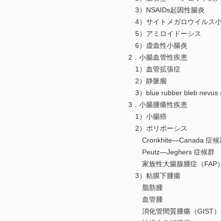
3）NSAIDs起因性腸炎
4）サイトメガロウイルス小腸
5）アミロイドーシス
6）虚血性小腸炎
2．小腸血管性疾患
1）血管拡張症
2）静脈瘤
3）blue rubber bleb nevus 
3．小腸腫瘍性疾患
1）小腸癌
2）ポリポーシス
Cronkhite—Canada 症候
Peutz—Jeghers 症候群
家族性大腸腺腫症（FAP）
3）粘膜下腫瘍
脂肪腫
血管腫
消化管間質腫瘍（GIST）