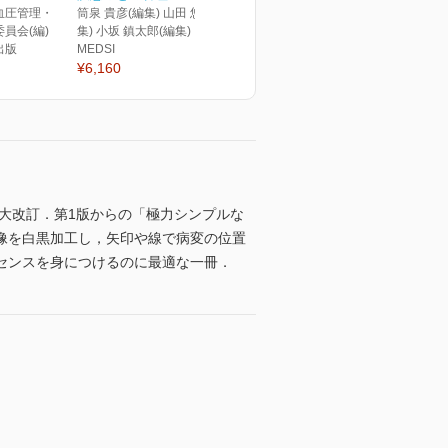
血圧管理・
筒泉 貴彦(編集) 山田 悠史(編
員会(編)
集) 小坂 鎮太郎(編集)
出版
MEDSI
¥6,160
に大改訂．第1版からの「極力シンプルな
像を白黒加工し，矢印や線で病変の位置
センスを身につけるのに最適な一冊．