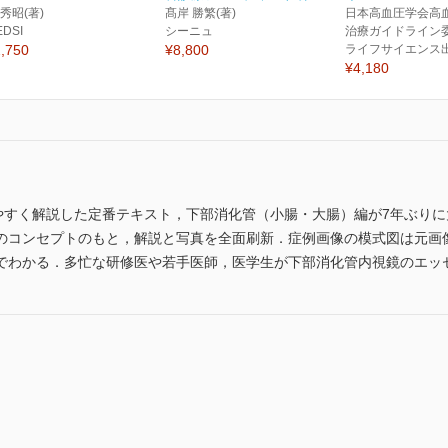
 秀昭(著)
髙岸 勝繁(著)
日本高血圧学会高
EDSI
シーニュ
治療ガイドライン委
,750
¥8,800
ライフサイエンス
¥4,180
りやすく解説した定番テキスト，下部消化管（小腸・大腸）編が7年ぶり
のコンセプトのもと，解説と写真を全面刷新．症例画像の模式図は元画
でわかる．多忙な研修医や若手医師，医学生が下部消化管内視鏡のエッ