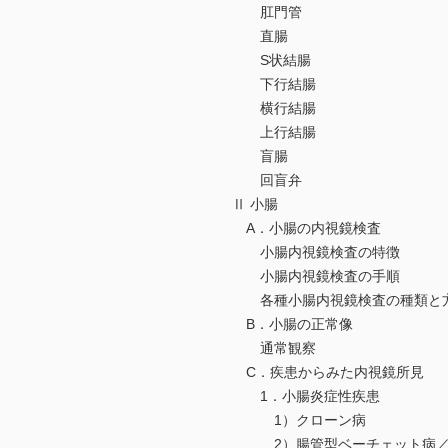
肛門管
直腸
S状結腸
下行結腸
横行結腸
上行結腸
盲腸
回盲弁
Ⅱ 小腸
A．小腸の内視鏡検査
小腸内視鏡検査の特徴
小腸内視鏡検査の手順
各種小腸内視鏡検査の種類と
B．小腸の正常像
通常観察
C．疾患からみた内視鏡所見
1．小腸炎症性疾患
1）クローン病
2）腸管型ベーチェット病／