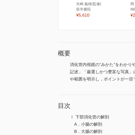
矢崎 義雄(監修)
岡
医学書院
M
¥5,610
¥2
概要
消化管内視鏡の“みかた”をわか
記述」「厳選しかつ豊富な写真」
や範囲を明示し，ポイントが一目
目次
Ⅰ 下部消化管の解剖
A．小腸の解剖
B．大腸の解剖