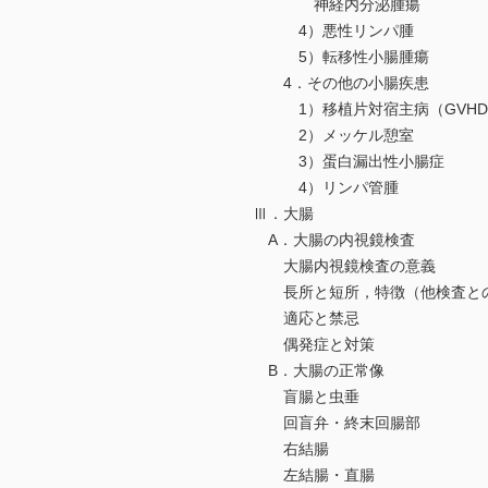
神経内分泌腫瘍
4）悪性リンパ腫
5）転移性小腸腫瘍
4．その他の小腸疾患
1）移植片対宿主病（GVHD
2）メッケル憩室
3）蛋白漏出性小腸症
4）リンパ管腫
Ⅲ．大腸
A．大腸の内視鏡検査
大腸内視鏡検査の意義
長所と短所，特徴（他検査との
適応と禁忌
偶発症と対策
B．大腸の正常像
盲腸と虫垂
回盲弁・終末回腸部
右結腸
左結腸・直腸