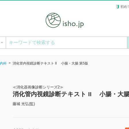
初め
ー
内科
消化管内視鏡診断テキスト II 小腸・大腸 第5版
≪消化器画像診断シリーズ2≫
消化管内視鏡診断テキスト II 小腸・大腸
藤城 光弘(監)