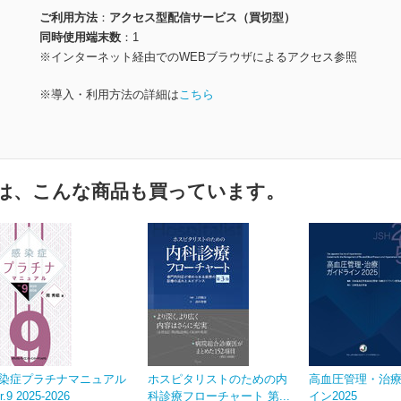
ご利用方法
アクセス型配信サービス（買切型）
同時使用端末数
1
※インターネット経由でのWEBブラウザによるアクセス参照
※導入・利用方法の詳細は
こちら
は、こんな商品も買っています。
染症プラチナマニュアル
ホスピタリストのための内
高血圧管理・治
r.9 2025-2026
科診療フローチャート 第...
イン2025