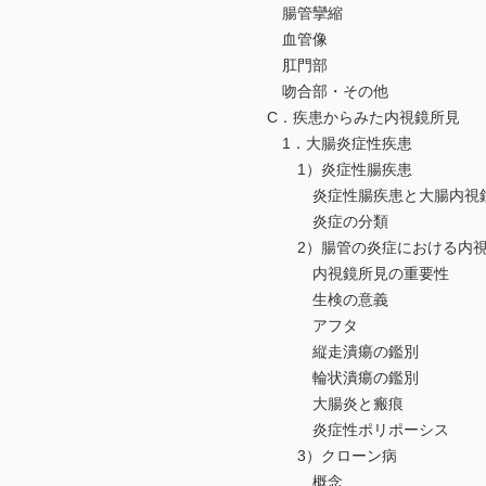
腸管攣縮
血管像
肛門部
吻合部・その他
C．疾患からみた内視鏡所見
1．大腸炎症性疾患
1）炎症性腸疾患
炎症性腸疾患と大腸内視鏡
炎症の分類
2）腸管の炎症における内視
内視鏡所見の重要性
生検の意義
アフタ
縦走潰瘍の鑑別
輪状潰瘍の鑑別
大腸炎と瘢痕
炎症性ポリポーシス
3）クローン病
概念