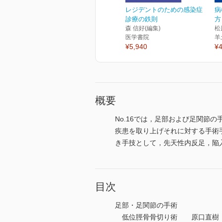
レジデントのための感染症
病
診療の鉄則
方
森 信好(編集)
松
医学書院
羊
¥5,940
¥4
概要
No.16では，足部および足関
疾患を取り上げそれに対する手術
き手技として，先天性内反足，陥
目次
足部・足関節の手術
低位脛骨骨切り術 原口直樹