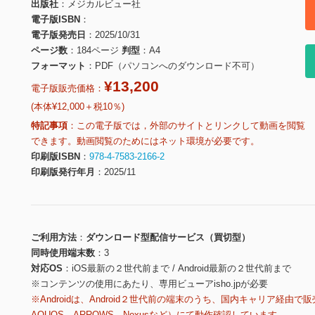
出版社
メジカルビュー社
電子版ISBN
電子版発売日
2025/10/31
ページ数
184ページ
判型
A4
フォーマット
PDF（パソコンへのダウンロード不可）
¥13,200
電子版販売価格：
(本体¥12,000＋税10％)
特記事項
この電子版では，外部のサイトとリンクして動画を閲覧
できます。動画閲覧のためにはネット環境が必要です。
印刷版ISBN
978-4-7583-2166-2
印刷版発行年月
2025/11
ご利用方法
ダウンロード型配信サービス（買切型）
同時使用端末数
3
対応OS
iOS最新の２世代前まで / Android最新の２世代前まで
※コンテンツの使用にあたり、専用ビューアisho.jpが必要
※Androidは、Android２世代前の端末のうち、国内キャリア経由で販
AQUOS、ARROWS、Nexusなど）にて動作確認しています