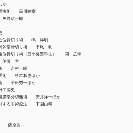
ほか
置換術 黒川紘章
 矢野紘一郎
史
近位骨切り術 嶋 洋明
骨幹部骨切り術 平尾 眞
遠位骨切り術（最小侵襲手技） 関 広幸
 伊藤 宣
術 吉村一朗
手術 杉本和也ほか
術 千田秀一ほか
田中博史
腱膜部分切離術 安井洋一ほか
対する手術療法 下園由泰
i法 薩摩眞一