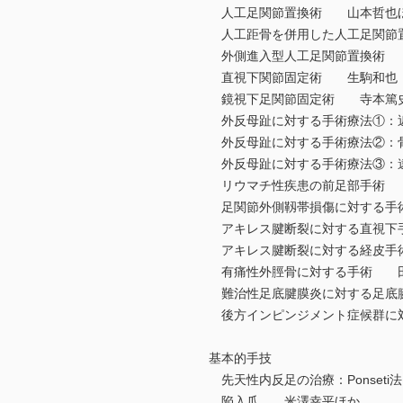
人工足関節置換術 山本哲也
人工距骨を併用した人工足関節
外側進入型人工足関節置換術
直視下関節固定術 生駒和也
鏡視下足関節固定術 寺本篤
外反母趾に対する手術療法①：
外反母趾に対する手術療法②：
外反母趾に対する手術療法③：
リウマチ性疾患の前足部手術
足関節外側靱帯損傷に対する手
アキレス腱断裂に対する直視下
アキレス腱断裂に対する経皮手
有痛性外脛骨に対する手術 
難治性足底腱膜炎に対する足底
後方インピンジメント症候群に
基本的手技
先天性内反足の治療：Ponset
陥入爪 米澤幸平ほか