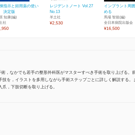
棟指示と頻用薬の使い
レジデントノート Vol.27
インプラント周
 決定版
No.13
める
原 知康(編)
羊土社
馬場 智規(編)
土社
¥2,530
全日本病院出版会
,950
¥16,500
節の手術，なかでも若手の整形外科医がマスターすべき手術を取り上げる。
手技を，イラストを多用しながら手術ステップごとに詳しく解説する。
入爪，下肢切断を取り上げる。