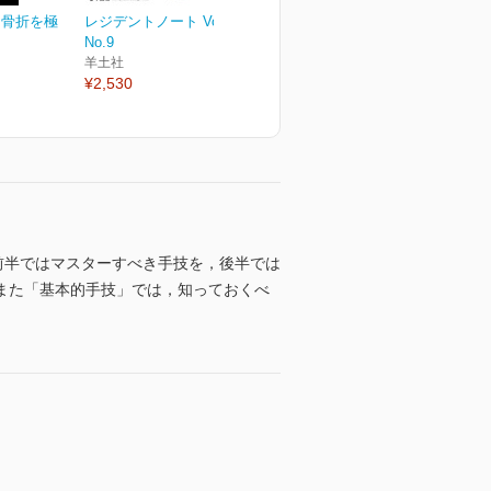
囲骨折を極
レジデントノート Vol.27
No.9
羊土社
¥2,530
前半ではマスターすべき手技を，後半では
また「基本的手技」では，知っておくべ